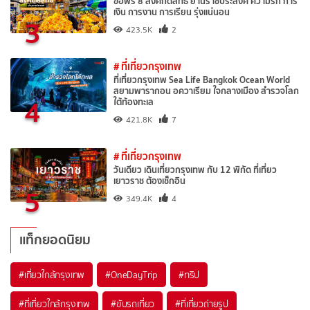
ขอพร 8 สิ่งศักดิ์สิทธิ์ ย่านราชประสงค์ ความรัก การ
เงิน การงาน การเรียน รุ่งแน่นอน
3
423.5K
2
# ที่เที่ยวกรุงเทพ
ที่เที่ยวกรุงเทพ Sea Life Bangkok Ocean World
สยามพารากอน อควาเรียม ใจกลางเมือง สำรวจโลก
4
ใต้ท้องทะเล
421.8K
7
# ที่เที่ยวกรุงเทพ
วันเดียว เดินเที่ยวกรุงเทพ กับ 12 พิกัด ที่เที่ยว
เยาวราช ต้องเช็กอิน
5
349.4K
4
แท็กยอดนิยม
#เที่ยวใกล้กรุงเทพ
#OneDayTrip
#ทริป
#ที่เที่ยวใกล้กรุงเทพ
#ขับรถเที่ยว
#ที่เที่ยวถ่ายรูป