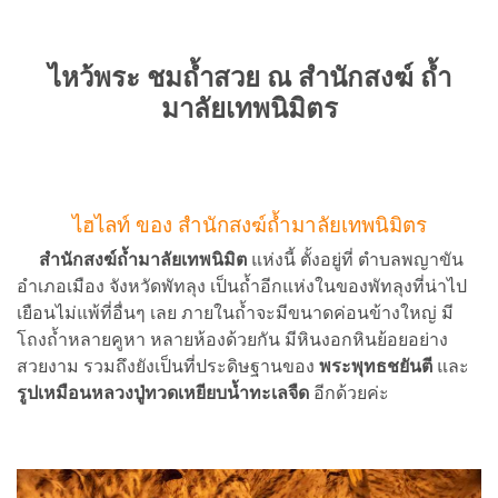
ไหว้พระ ชมถ้ำสวย ณ สำนักสงฆ์ ถ้ำ
มาลัยเทพนิมิตร
ไฮไลท์ ของ สำนักสงฆ์ถ้ำมาลัยเทพนิมิตร
สำนักสงฆ์ถ้ำมาลัยเทพนิมิต
แห่งนี้ ตั้งอยู่ที่ ตำบลพญาขัน
อำเภอเมือง จังหวัดพัทลุง เป็นถ้ำอีกแห่งในของพัทลุงที่น่าไป
เยือนไม่แพ้ที่อื่นๆ เลย ภายในถ้ำจะมีขนาดค่อนข้างใหญ่ มี
โถงถ้ำหลายคูหา หลายห้องด้วยกัน มีหินงอกหินย้อยอย่าง
สวยงาม รวมถึงยังเป็นที่ประดิษฐานของ
พระพุทธชยันตี
และ
รูปเหมือนหลวงปู่ทวดเหยียบน้ำทะเลจืด
อีกด้วยค่ะ