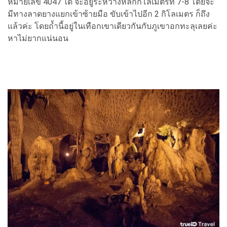
หมายเลข 4047 ได้ จะอยู่ระหว่างหลักกิโลเมตรที่ 7-8 โดยจะ
มีทางลาดยางแยกเข้าซ้ายมือ ขับเข้าไปอีก 2 กิโลเมตร ก็ถึง
แล้วค่ะ โดยถ้ำนี้อยู่ในเทือกเขาเดียวกันกับภูเขาอกทะลุเลยค่ะ
หาไม่ยากแน่นอน