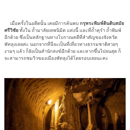
เมื่อครั้งในอดีตนั้น เคยมีการค้นพบ
กรุพระพิมพ์ดินดิบสมัย
ศรีวิชัย
ทั้งใน ถ้ำมาลัยเทพนิมิต แห่งนี้ และที่ถ้ำคุรำ ถ้ำพิมพ์
อีกด้วย ซึ่งเป็นหลักฐานทางโบราณคดีที่สำคัญของจังหวัด
พัทลุงเลยค่ะ นอกจากที่นี่จะเป็นที่เที่ยวทางธรรมชาติสวยๆ
งามๆ แล้ว ก็ยังเป็นสำนักสงฆ์อีกด้วย และหากขึ้นไปจนสุด ก็
จะสามารถชมวิวของเมืองพัทลุงได้โดยรอบเลยนะคะ