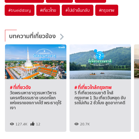
#trueidstory
#เที่ยวไทย
#ไปเช้าเย็นกลับ
#กรุงเทพ
บทความที่เกี่ยวข้อง
# ที่เที่ยวดัง
# ที่เที่ยวใกล้กรุงเทพ
วัดพระมหาธาตุวรมหาวิหาร
5 ที่เที่ยวธรรมชาติ ใกล้
นครศรีธรรมราช มรดกโลก
กรุงเทพ 1 วัน เที่ยววันหยุด ขับ
แห่งแรกของภาคใต้ พระธาตุไร้
รถไม่เกิน 2 ชั่วโมง สูดอากาศดี
เงา
127.4K
12
20.7K