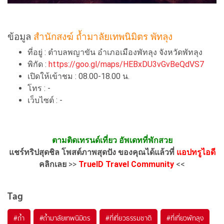
ข้อมูล
สำนักสงฆ์ ถ้ำมาลัยเทพนิมิตร พัทลุง
ที่อยู่ : ตำบลพญาขัน อำเภอเมืองพัทลุง จังหวัดพัทลุง
พิกัด :
https://goo.gl/maps/HEBxDU3vGvBeQdVS7
เปิดให้เข้าชม : 08.00-18.00 น.
โทร : -
เว็บไซต์ : -
ตามติดเทรนด์เที่ยว อัพเดทที่พักสวย
แชร์ทริปสุดชิล โพสต์ภาพสุดปัง ของคุณได้แล้วที่
แอปทรูไอดี
คลิกเลย
>>
TrueID Travel Community
<<
Tag
#ถ้ำ
#ถ้ำมาลัยเทพนิมิตร
#ที่เที่ยวธรรมชาติ
#ที่เที่ยวพัทลุง