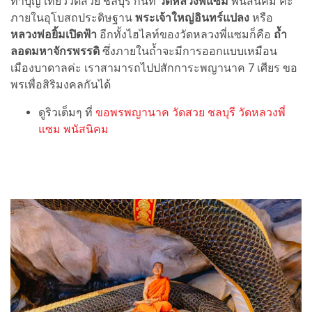
ทำบุญ เที่ยววัดสวย ชลบุรี กันที่
วัดหลวงพี่แซม
พนัสนิคม ค่ะ
ภายในอุโบสถประดิษฐาน
พระเจ้าใหญ่อินทร์แปลง
หรือ
หลวงพ่อยิ้มเปิดฟ้า
อีกทั้งไฮไลท์ของวัดหลวงพี่แซมก็คือ
ถ้ำ
ลอดมหาจักรพรรดิ
ซึ่งภายในถ้ำจะมีการออกแบบเหมือน
เมืองบาดาลค่ะ เราสามารถไปปสักการะพญานาค 7 เศียร ขอ
พรเพื่อสิริมงคลกันได้
ดูริวเต็มๆ ที่
ขอพรพญานาค วัดสวย ชลบุรี วัดหลวงพี่
แซม พนัสนิคม