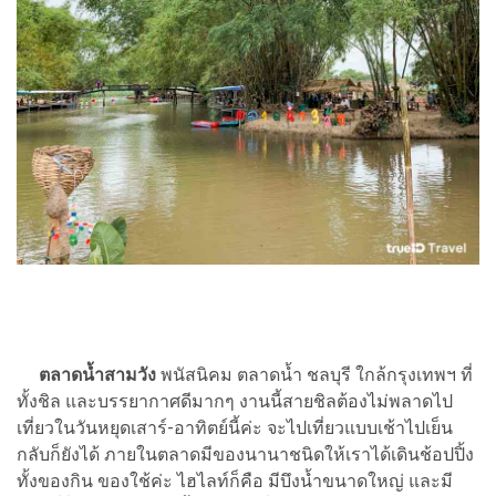
ตลาดน้ำสามวัง
พนัสนิคม ตลาดน้ำ ชลบุรี ใกล้กรุงเทพฯ ที่
ทั้งชิล และบรรยากาศดีมากๆ งานนี้สายชิลต้องไม่พลาดไป
เที่ยวในวันหยุดเสาร์-อาทิตย์นี้ค่ะ จะไปเที่ยวแบบเช้าไปเย็น
กลับก็ยังได้ ภายในตลาดมีของนานาชนิดให้เราได้เดินช้อปปิ้ง
ทั้งของกิน ของใช้ค่ะ ไฮไลท์ก็คือ มีบึงน้ำขนาดใหญ่ และมี