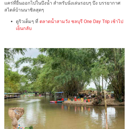
แคร่ที่ยื่นออกไปในบึงน้ำ สำหรับนั่งเล่นรอบๆ บึง บรรยากาศ
สไตล์บ้านนาชิลสุดๆ
ดูริวเต็มๆ ที่
ตลาดน้ำสามวัง ชลบุรี One Day Trip เช้าไป
เย็นกลับ