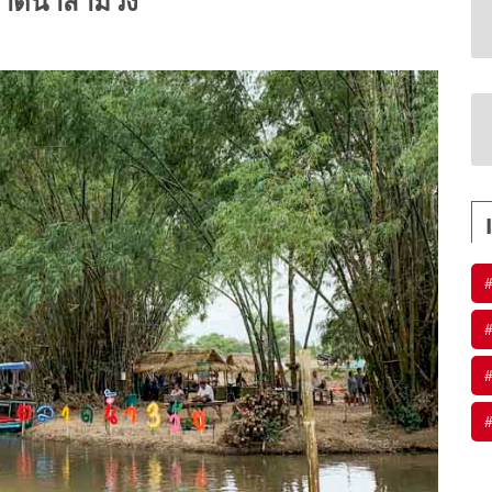
าดน้ำสามวัง
#
#
#
#