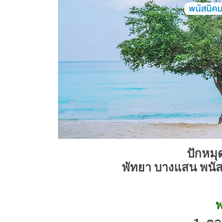
ปักหม
พัทยา บางแสน พนัส
พ