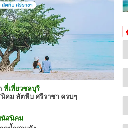
ุด
ที่เที่ยวชลบุรี
นิคม สัตหีบ ศรีราชา ครบๆ
นัสนิคม