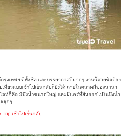
้กรุงเทพฯ ที่ทั้งชิล และบรรยากาศดีมากๆ งานนี้สายชิลต้อง
ะไปเที่ยวแบบเช้าไปเย็นกลับก็ยังได้ ภายในตลาดมีของนานา
ฮไลท์ก็คือ มีบึงน้ำขนาดใหญ่ และมีแคร่ที่ยื่นออกไปในบึงน้ำ
ิลสุดๆ
 Trip เช้าไปเย็นกลับ