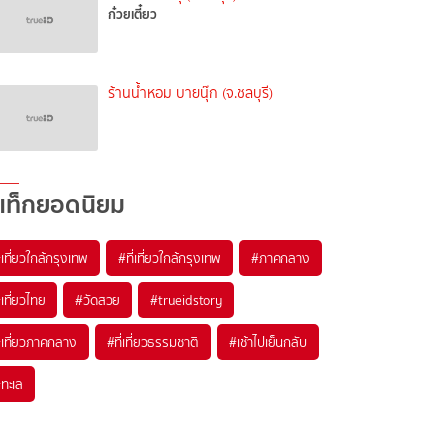
ก๋วยเตี๋ยว
ร้านน้ำหอม บายนุ๊ก (จ.ชลบุรี)
แท็กยอดนิยม
เที่ยวใกล้กรุงเทพ
#ที่เที่ยวใกล้กรุงเทพ
#ภาคกลาง
เที่ยวไทย
#วัดสวย
#trueidstory
เที่ยวภาคกลาง
#ที่เที่ยวธรรมชาติ
#เช้าไปเย็นกลับ
ทะเล