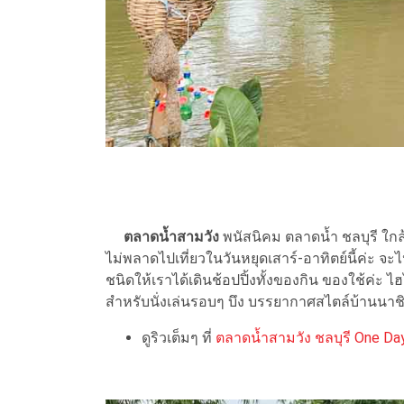
ตลาดน้ำสามวัง
พนัสนิคม ตลาดน้ำ ชลบุรี ใกล
ไม่พลาดไปเที่ยวในวันหยุดเสาร์-อาทิตย์นี้ค่ะ จ
ชนิดให้เราได้เดินช้อปปิ้งทั้งของกิน ของใช้ค่ะ ไ
สำหรับนั่งเล่นรอบๆ บึง บรรยากาศสไตล์บ้านนาช
ดูริวเต็มๆ ที่
ตลาดน้ำสามวัง ชลบุรี One Day