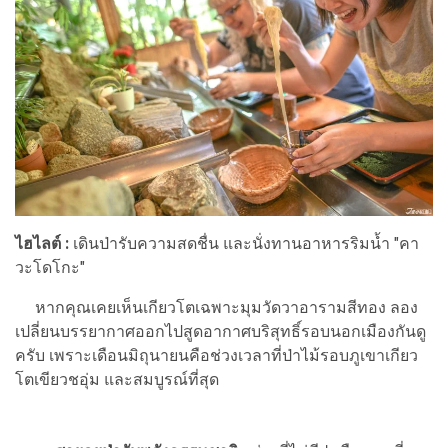
ไฮไลต์ :
เดินป่ารับความสดชื่น และนั่งทานอาหารริมน้ำ "คา
วะโดโกะ"
หากคุณเคยเห็นเกียวโตเฉพาะมุมวัดวาอารามสีทอง ลอง
เปลี่ยนบรรยากาศออกไปสูดอากาศบริสุทธิ์รอบนอกเมืองกันดู
ครับ เพราะเดือนมิถุนายนคือช่วงเวลาที่ป่าไม้รอบภูเขาเกียว
โตเขียวชอุ่ม และสมบูรณ์ที่สุด