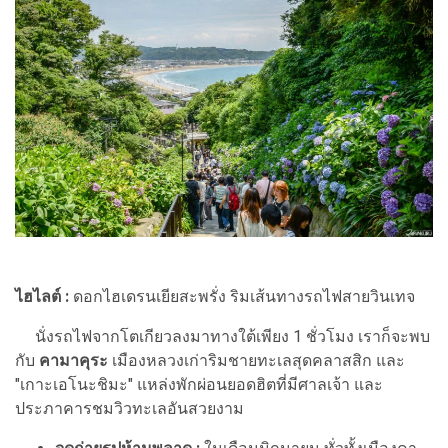
ไฮไลต์ :
ดอกไฮเดรนเยียสะพรั่ง ริมเส้นทางรถไฟสายวินเทจ
นั่งรถไฟจากโตเกียวลงมาทางใต้เพียง 1 ชั่วโมง เราก็จะพบ
กับ
คามาคุระ
เมืองหลวงเก่าริมชายทะเลสุดคลาสสิก และ
"เกาะเอโนะชิมะ" แหล่งพักผ่อนยอดฮิตที่มีศาลเจ้า และ
ประภาคารชมวิวทะเลอันสวยงาม