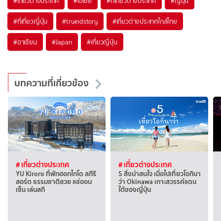
#เที่ยวต่างประเทศ
#เอเชีย
#ที่เที่ยวต่างประเทศ
#ญี่ปุ่น
#ที่เที่ยวญี่ปุ่น
#trueidstory
#เที่ยวต่างประเทศใกล้ไทย
#อาเซียน
#Japan
#เที่ยวญี่ปุ่น
บทความที่เกี่ยวข้อง
# เที่ยวต่างประเทศ
# เที่ยวต่างประเทศ
YU Kiroro ที่พักฮอกไกโด สกีรี
5 สิ่งน่าสนใจ เมื่อไปเที่ยวโอกินา
สอร์ต ธรรมชาติสวย แช่ออน
ว่า Okinawa เกาะสวรรค์แดน
เซ็น เล่นสกี
ใต้ของญี่ปุ่น