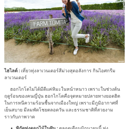
ไฮไลต์ :
เที่ยวทุ่งลาเวนเดอร์สีม่วงสุดอลังการ กินไอศกรีม
ลาเวนเดอร์
ฮอกไกโดไม่ได้มีดีแค่หิมะในหน้าหนาว เพราะในช่วงต้น
ฤดูร้อนของคนญี่ปุ่น ฮอกไกโดคือจุดหมายปลายทางยอดฮิต
ในการหนีความร้อนชื้นจากเมืองใหญ่ เพราะมีภูมิอากาศที่
เย็นสบาย มีลมพัดโชยตลอดวัน และธรรมชาติที่สวยงาม
ราวกับภาพวาด
พิกัดทุ่งดอกไม้ในฝัน :
ตลอดเดือนมิถุนายนนี้ ทุ่ง