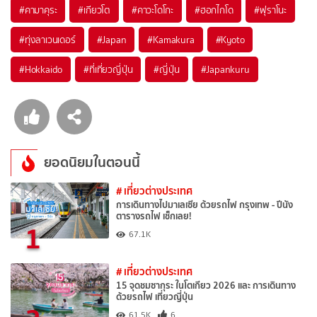
#คามาคุระ
#เกียวโต
#คาวะโดโกะ
#ฮอกไกโด
#ฟุราโนะ
#ทุ่งลาเวนเดอร์
#Japan
#Kamakura
#Kyoto
#Hokkaido
#ที่เที่ยวญี่ปุ่น
#ญี่ปุ่น
#Japankuru
ยอดนิยมในตอนนี้
# เที่ยวต่างประเทศ
การเดินทางไปมาเลเซีย ด้วยรถไฟ กรุงเทพ - ปีนัง
ตารางรถไฟ เช็กเลย!
1
67.1K
# เที่ยวต่างประเทศ
15 จุดชมซากุระ ในโตเกียว 2026 และ การเดินทาง
ด้วยรถไฟ เที่ยวญี่ปุ่น
61.5K
6