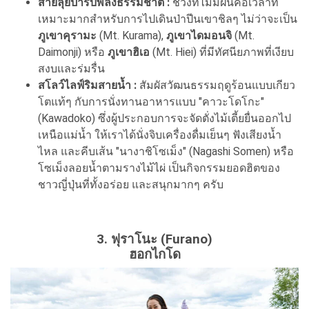
สายลุยป่ารับพลังธรรมชาติ :
ช่วงที่ไม่มีฝนคือเวลาที่
เหมาะมากสำหรับการไปเดินป่าปีนเขาชิลๆ ไม่ว่าจะเป็น
ภูเขาคุรามะ
(Mt. Kurama),
ภูเขาไดมอนจิ
(Mt.
Daimonji) หรือ
ภูเขาฮิเอ
(Mt. Hiei) ที่มีทัศนียภาพที่เงียบ
สงบและร่มรื่น
สโลว์ไลฟ์ริมสายน้ำ :
สัมผัสวัฒนธรรมฤดูร้อนแบบเกียว
โตแท้ๆ กับการนั่งทานอาหารแบบ "คาวะโดโกะ"
(Kawadoko) ซึ่งผู้ประกอบการจะจัดตั่งไม้เตี้ยยื่นออกไป
เหนือแม่น้ำ ให้เราได้นั่งจิบเครื่องดื่มเย็นๆ ฟังเสียงน้ำ
ไหล และคีบเส้น "นางาชิโซเม็ง" (Nagashi Somen) หรือ
โซเม็งลอยน้ำตามรางไม้ไผ่ เป็นกิจกรรมยอดฮิตของ
ชาวญี่ปุ่นที่ทั้งอร่อย และสนุกมากๆ ครับ
3. ฟุราโนะ (Furano)
ฮอกไกโด