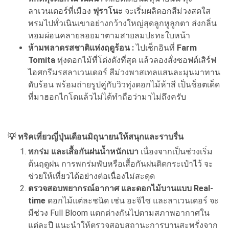
ลาเวนเดอร์ที่เมือง
ฟุราโนะ
จะเริ่มผลิดอกสีม่วงสดใส
พรมไปทั่วเนินเขาอย่างกว้างใหญ่สุดลูกหูลูกตา ส่งกลิ่น
หอมผ่อนคลายลอยมาตามสายลมปะทะใบหน้า
ห้ามพลาดรสชาติแห่งฤดูร้อน :
ไปเช็กอินที่
Farm
Tomita
ทุ่งดอกไม้ที่โด่งดังที่สุด แล้วลองสั่งซอฟต์เสิร์ฟ
ไอศกรีมรสลาเวนเดอร์ สีม่วงพาสเทลแสนละมุนมาทาน
ดับร้อน พร้อมถ่ายรูปคู่กับวิวทุ่งดอกไม้ห้าสี เป็นช็อตเด็ด
ที่มาฮอกไกโดแล้วไม่ได้ทำถือว่ามาไม่ถึงครับ
💡 ทริคเที่ยวญี่ปุ่นเดือนมิถุนายนให้สนุกและราบรื่น
พกร่ม และเสื้อกันฝนน้ำหนักเบา
เนื่องจากเป็นช่วงเริ่ม
ต้นฤดูฝน การพกร่มพับหรือเสื้อกันฝนติดกระเป๋าไว้ จะ
ช่วยให้เที่ยวได้อย่างต่อเนื่องไม่สะดุด
ตรวจสอบพยากรณ์อากาศ และดอกไม้บานแบบ Real-
time
ดอกไม้แต่ละชนิด เช่น อะจิไซ และลาเวนเดอร์ จะ
มีช่วง Full Bloom แตกต่างกันไปตามสภาพอากาศใน
แต่ละปี แนะนำให้ตรวจสอบสถานะการบานสะพรั่งจาก