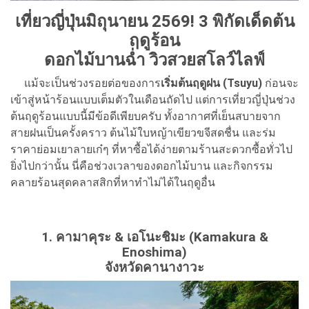
เที่ยวญี่ปุ่นมิถุนายน 2569! 3 พิกัดเด็ดต้น
ฤดูร้อน
ดอกไม้บานฉ่ำ วิวสวยสโลว์ไลฟ์
แม้จะเป็นช่วงรอยต่อของการ
เริ่มต้นฤดูฝน (Tsuyu)
ก่อนจะ
เข้าสู่หน้าร้อนแบบเต็มตัวในเดือนถัดไป แต่การเที่ยวญี่ปุ่นช่วง
ต้นฤดูร้อนแบบนี้มีข้อดีเพียบครับ ทั้งอากาศที่เย็นสบายจาก
สายฝนเป็นครั้งคราว ต้นไม้ใบหญ้าเขียวขจีสดชื่น และร่ม
ราคาย่อมเยาลายเก๋ๆ ที่หาซื้อได้ง่ายตามร้านสะดวกซื้อทั่วไป
ยิ่งไปกว่านั้น นี่คือช่วงเวลาของดอกไม้บาน และกิจกรรม
คลายร้อนสุดคลาสสิกที่หาทำไม่ได้ในฤดูอื่น
1. คามาคุระ & เอโนะชิมะ (Kamakura &
Enoshima)
จังหวัดคานางาวะ