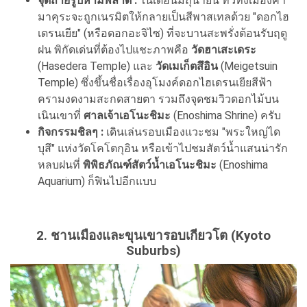
จุดถ่ายรูปห้ามพลาด :
ในเดือนมิถุนายน ทั่วทั้งเมืองคา
มาคุระจะถูกเนรมิตให้กลายเป็นสีพาสเทลด้วย "ดอกไฮ
เดรนเยีย" (หรือดอกอะจิไซ) ที่จะบานสะพรั่งต้อนรับฤดู
ฝน พิกัดเด่นที่ต้องไปแชะภาพคือ
วัดฮาเสะเดระ
(Hasedera Temple) และ
วัดเมเก็ตสึอิน
(Meigetsuin
Temple) ซึ่งขึ้นชื่อเรื่องอุโมงค์ดอกไฮเดรนเยียสีฟ้า
ครามงดงามสะกดสายตา รวมถึงจุดชมวิวดอกไม้บน
เนินเขาที่
ศาลเจ้าเอโนะชิมะ
(Enoshima Shrine) ครับ
กิจกรรมชิลๆ :
เดินเล่นรอบเมืองแวะชม "พระใหญ่ได
บุสึ" แห่งวัดโคโตกุอิน หรือเข้าไปชมสัตว์น้ำแสนน่ารัก
หลบฝนที่
พิพิธภัณฑ์สัตว์น้ำเอโนะชิมะ
(Enoshima
Aquarium) ก็ฟินไปอีกแบบ
2. ชานเมืองและขุนเขารอบเกียวโต (Kyoto
Suburbs)