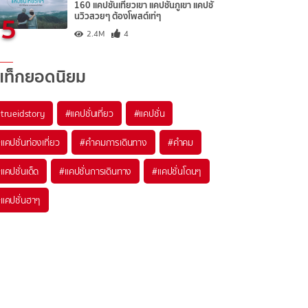
160 แคปชั่นเที่ยวเขา แคปชั่นภูเขา แคปชั่
5
นวิวสวยๆ ต้องโพสต์เท่ๆ
2.4M
4
แท็กยอดนิยม
trueidstory
#แคปชั่นเที่ยว
#แคปชั่น
แคปชั่นท่องเที่ยว
#คำคมการเดินทาง
#คำคม
แคปชั่นเด็ด
#แคปชั่นการเดินทาง
#แคปชั่นโดนๆ
แคปชั่นฮาๆ