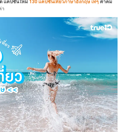
ดต แคปชั่นใหม่
130 แคปชั่นเที่ยวภาษาอังกฤษ เท่ๆ
คำคม
ค่า