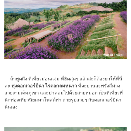
ถ้าพูดถึง ที่เที่ยวม่อนแจ่ม ที่ฮิตสุดๆ แล้วล่ะก็ต้องยกให้ที่นี่
ค่ะ
ทุ่งดอกเวอร์บีน่า
ไร่ดอกลมหนาว
ที่จะบานสะพรั่งสีม่วง
สวยงามเต็มภูเขา และปกคลุมไปด้วยสายหมอก เป็นที่เที่ยวที่
นักท่องเที่ยวนิยมมาโพสต์ท่า ถ่ายรูปสวยๆ กับดอกเวอร์บีน่า
นั่นเอง