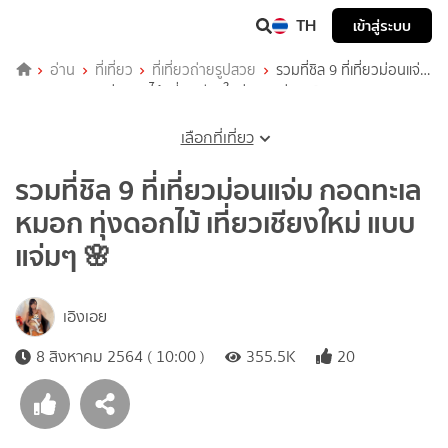
TH
เข้าสู่ระบบ
อ่าน
ที่เที่ยว
ที่เที่ยวถ่ายรูปสวย
รวมที่ชิล 9 ที่เที่ยวม่อนแจ่ม
กอดทะเลหมอก ทุ่งดอกไม้ เที่ยวเชียงใหม่ แบบแจ่มๆ 🌸
เลือกที่เที่ยว
รวมที่ชิล 9 ที่เที่ยวม่อนแจ่ม กอดทะเล
หมอก ทุ่งดอกไม้ เที่ยวเชียงใหม่ แบบ
แจ่มๆ 🌸
เอิงเอย
8 สิงหาคม 2564 ( 10:00 )
355.5K
20