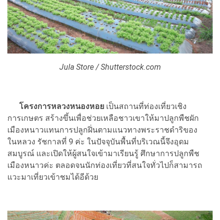
Jula Store / Shutterstock.com
โครงการหลวงหนองหอย
เป็นสถานที่ท่องเที่ยวเชิง
การเกษตร สร้างขึ้นเพื่อช่วยเหลือชาวเขาให้มาปลูกพืชผัก
เมืองหนาวแทนการปลูกฝิ่นตามแนวทางพระราชดำริของ
ในหลวง รัชกาลที่ 9 ค่ะ ในปัจจุบันพื้นที่บริเวณนี้จึงอุดม
สมบูรณ์ และเปิดให้ผู้สนใจเข้ามาเรียนรู้ ศึกษาการปลูกพืช
เมืองหนาวค่ะ ตลอดจนนักท่องเที่ยวที่สนใจทั่วไปก็สามารถ
แวะมาเที่ยวเข้าชมได้อีด้วย