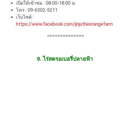
เปิดให้เข้าชม : 08.00-18.00 น.
โทร : 09-6302-5211
เว็บไซต์ :
https://www.facebook.com/jinjutheorangefarm
==============
9. ไร่สตรอเบอรี่ปลายฟ้า