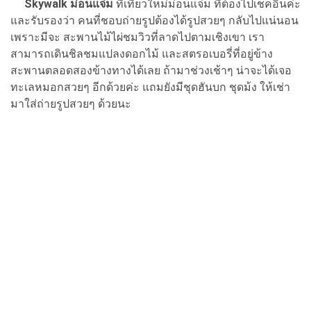
Skywalk ม่อนแจ่ม
ที่เที่ยวใหม่ม่อนแจ่ม ที่ต้องไปเช็คอินค่ะ
และรับรองว่า คนที่ชอบถ่ายรูปต้องได้รูปสวยๆ กลับไปแน่นอน
เพราะมีจะ สะพานไม้ไผ่ชมวิวที่ลาดไปตามเชิงเขา เรา
สามารถเดินชิลชมแปลงดอกไม้ และสตรอเบอรี่ที่อยู่ข้าง
สะพานตลอดสองข้างทางได้เลย ถ้ามาช่วงเช้าๆ น่าจะได้เจอ
ทะเลหมอกสวยๆ อีกด้วยค่ะ แถมยังมีชุดฮันบก ชุดม้ง ให้เช่า
มาใส่ถ่ายรูปสวยๆ ด้วยนะ