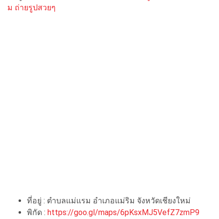
ม ถ่ายรูปสวยๆ
ที่อยู่ : ตำบลแม่แรม อำเภอแม่ริม จังหวัดเชียงใหม่
พิกัด :
https://goo.gl/maps/6pKsxMJ5VefZ7zmP9