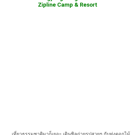
Zipline Camp & Resort
เที่ยวธรรมชาติมาก็เยอะ เดินชิลถ่ายรูปสวยๆ กับทุ่งดอกไม้