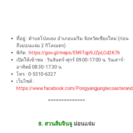
ที่อยู่ : ตำบลโป่งแยง อำเภอแม่ริม จังหวัดเชียงใหม่ (ก่อน
ถึงม่อนแจ่ม 2 กิโลเมตร)
พิกัด :
https://goo.gl/maps/EN9Tqp9JZpLCd2K76
เปิดให้เข้าชม : วันจันทร์-ศุกร์ 09.00-17.00 น. วันเสาร์-
อาทิตย์ 08.30-17.30 น.
โทร : 0-5310-6327
เว็บไซต์ :
https://www.facebook.com/Pongyangjunglecoasterandz
==============
8. สวนส้มจินจู
ม่อนแจ่ม