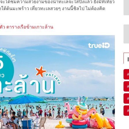
ะได้ชมความสวยงามของน้ำทะเลจะใสปิ๊งแล้ว ยังมีที่เที่ยว
ใต้ต้นมะพร้าว เที่ยวทะเลสวยๆ งานนี้ชิลไป ไม่ต้องคิด
ตัว ตารางเรือข้ามเกาะล้าน
#
#
#