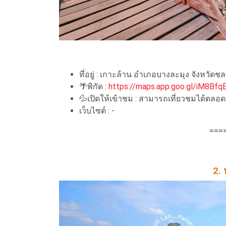
ที่อยู่ : เกาะล้าน อำเภอบางละมุง จังหวัดชลบ
🌴
พิกัด :
https://maps.app.goo.gl/iM8Bfq
💦
เปิดให้เข้าชม : สามารถเที่ยวชมได้ตลอดท
เว็บไซต์ : -
===
2. 