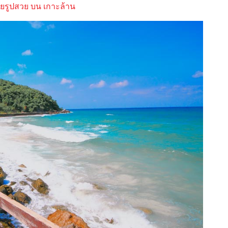
ายรูปสวย บน เกาะล้าน