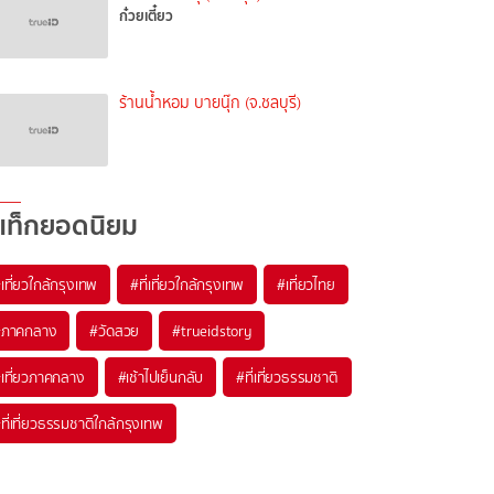
ก๋วยเตี๋ยว
ร้านน้ำหอม บายนุ๊ก (จ.ชลบุรี)
แท็กยอดนิยม
เที่ยวใกล้กรุงเทพ
#ที่เที่ยวใกล้กรุงเทพ
#เที่ยวไทย
#ภาคกลาง
#วัดสวย
#trueidstory
เที่ยวภาคกลาง
#เช้าไปเย็นกลับ
#ที่เที่ยวธรรมชาติ
ที่เที่ยวธรรมชาติใกล้กรุงเทพ