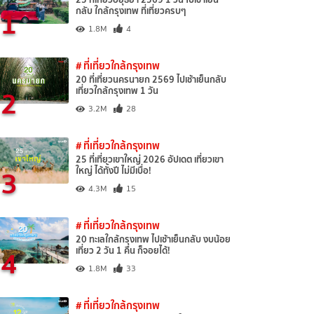
1
กลับ ใกล้กรุงเทพ ที่เที่ยวครบๆ
1.8M
4
# ที่เที่ยวใกล้กรุงเทพ
20 ที่เที่ยวนครนายก 2569 ไปเช้าเย็นกลับ
2
เที่ยวใกล้กรุงเทพ 1 วัน
3.2M
28
# ที่เที่ยวใกล้กรุงเทพ
25 ที่เที่ยวเขาใหญ่ 2026 อัปเดต เที่ยวเขา
3
ใหญ่ ได้ทั้งปี ไม่มีเบื่อ!
4.3M
15
# ที่เที่ยวใกล้กรุงเทพ
20 ทะเลใกล้กรุงเทพ ไปเช้าเย็นกลับ งบน้อย
4
เที่ยว 2 วัน 1 คืน ก็จอยได้!
1.8M
33
# ที่เที่ยวใกล้กรุงเทพ