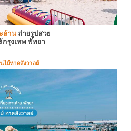
กาะล้าน
ถ่ายรูปสวย
้กรุงเทพ พัทยา
นไม้หาดสังวาลย์