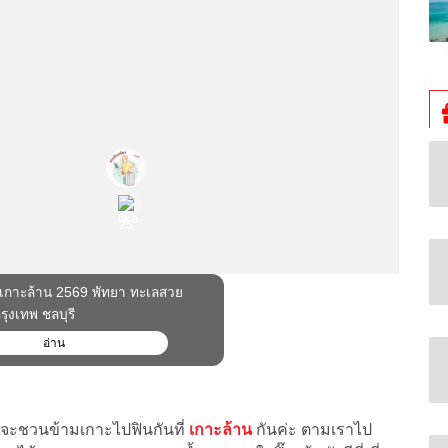
จะชวนข้ามเกาะไปฟินกันที่
เกาะล้าน
กันค่ะ ตามเราไป