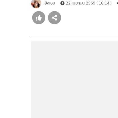
เอิงเอย
22 เมษายน 2569 ( 16:14 )