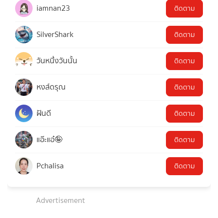
iamnan23
ติดตาม
SilverShark
ติดตาม
วันหนึ่งวันนั้น
ติดตาม
หงส์ดรุณ
ติดตาม
ฝันดี
ติดตาม
แอ๊ะแอ๋🤪
ติดตาม
Pchalisa
ติดตาม
Advertisement