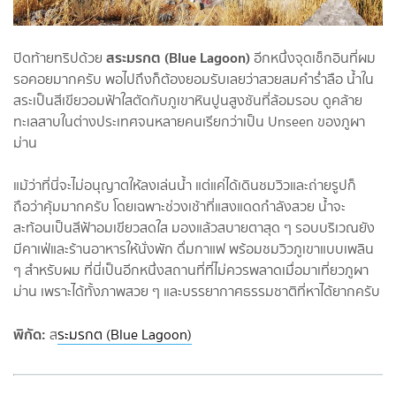
สระมรกต (Blue Lagoon)
ปิดท้ายทริปด้วย
อีกหนึ่งจุดเช็กอินที่ผม
รอคอยมากครับ พอไปถึงก็ต้องยอมรับเลยว่าสวยสมคำร่ำลือ น้ำใน
สระเป็นสีเขียวอมฟ้าใสตัดกับภูเขาหินปูนสูงชันที่ล้อมรอบ ดูคล้าย
ทะเลสาบในต่างประเทศจนหลายคนเรียกว่าเป็น Unseen ของภูผา
ม่าน
แม้ว่าที่นี่จะไม่อนุญาตให้ลงเล่นน้ำ แต่แค่ได้เดินชมวิวและถ่ายรูปก็
ถือว่าคุ้มมากครับ โดยเฉพาะช่วงเช้าที่แสงแดดกำลังสวย น้ำจะ
สะท้อนเป็นสีฟ้าอมเขียวสดใส มองแล้วสบายตาสุด ๆ รอบบริเวณยัง
มีคาเฟ่และร้านอาหารให้นั่งพัก ดื่มกาแฟ พร้อมชมวิวภูเขาแบบเพลิน
ๆ สำหรับผม ที่นี่เป็นอีกหนึ่งสถานที่ที่ไม่ควรพลาดเมื่อมาเที่ยวภูผา
ม่าน เพราะได้ทั้งภาพสวย ๆ และบรรยากาศธรรมชาติที่หาได้ยากครับ
พิกัด:
ส
ระมรกต (Blue Lagoon)