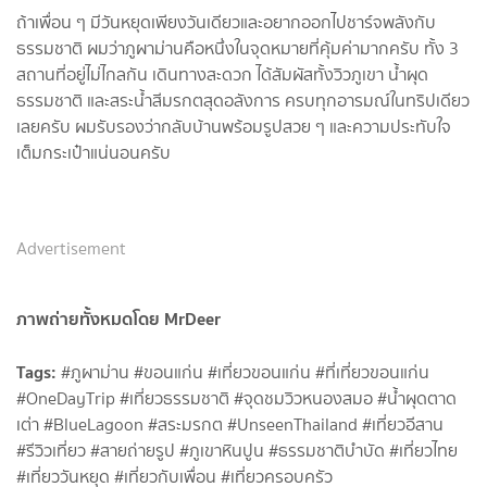
ถ้าเพื่อน ๆ มีวันหยุดเพียงวันเดียวและอยากออกไปชาร์จพลังกับ
ธรรมชาติ ผมว่าภูผาม่านคือหนึ่งในจุดหมายที่คุ้มค่ามากครับ ทั้ง 3
สถานที่อยู่ไม่ไกลกัน เดินทางสะดวก ได้สัมผัสทั้งวิวภูเขา น้ำผุด
ธรรมชาติ และสระน้ำสีมรกตสุดอลังการ ครบทุกอารมณ์ในทริปเดียว
เลยครับ ผมรับรองว่ากลับบ้านพร้อมรูปสวย ๆ และความประทับใจ
เต็มกระเป๋าแน่นอนครับ
Advertisement
ภาพถ่ายทั้งหมดโดย MrDeer
Tags:
#ภูผาม่าน #ขอนแก่น #เที่ยวขอนแก่น #ที่เที่ยวขอนแก่น
#OneDayTrip #เที่ยวธรรมชาติ #จุดชมวิวหนองสมอ #น้ำผุดตาด
เต่า #BlueLagoon #สระมรกต #UnseenThailand #เที่ยวอีสาน
#รีวิวเที่ยว #สายถ่ายรูป #ภูเขาหินปูน #ธรรมชาติบำบัด #เที่ยวไทย
#เที่ยววันหยุด #เที่ยวกับเพื่อน #เที่ยวครอบครัว