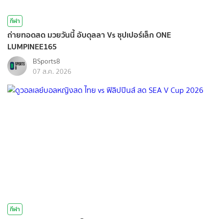
กีฬา
ถ่ายทอดสด มวยวันนี้ อับดุลลา Vs ซุปเปอร์เล็ก ONE
LUMPINEE165
BSports8
07 ส.ค. 2026
กีฬา