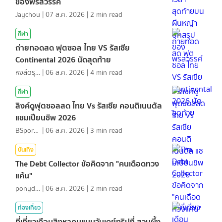
ของพรสวรรค์
Jaychou
|
07 ส.ค. 2026
|
2
min read
กีฬา
ถ่ายทอดสด ฟุตซอล ไทย VS รัสเซีย
Continental 2026 นัดสุดท้าย
หงส์ดรุณ
|
06 ส.ค. 2026
|
4
min read
กีฬา
ลิงค์ดูฟุตซอลสด ไทย Vs รัสเซีย คอนติเนนตัล
แชมเปียนชิพ 2026
BSports8
|
06 ส.ค. 2026
|
3
min read
บันเทิง
The Debt Collector ข้อคิดจาก "คนเดือดทวง
แค้น"
ponydiary
|
06 ส.ค. 2026
|
2
min read
ท่องเที่ยว
ที่เที่ยวเดือนสิงหาคมแบบวันเดย์ทริปที่ สวนผึ้ง