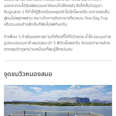
นอกจากจะได้สัมผัสธรรมชาติแบบใกล้ชิดแล้ว ยังได้เห็นวิวภูเขา
หินปูนสวย ๆ ที่ทำให้รู้สึกเหมือนหลุดเข้าไปอีกโลกหนึ่ง อากาศสดชื่น
ผู้คนไม่พลุกพล่าน เหมาะกับการขับรถมาเที่ยวแบบ One Day Trip
หรือจะนอนค้างสักคืนก็ฟินไม่แพ้กันครับ
ถ้าเพื่อน ๆ กำลังมองหาสถานที่เที่ยวที่ได้ทั้งวิวสวย น้ำใส และมุมถ่าย
รูปแบบธรรมชาติ ผมขอแนะนำ 3 พิกัดนี้เลยครับ รับรองว่ามาแล้วจะ
ตกหลุมรักภูผาม่านเหมือนที่ผมรู้สึกแน่นอน
จุดชมวิวหนองสมอ