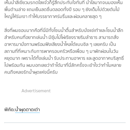
เห็นน้ำสีเขียวมรกตใสแจ๋วก็รู้สึกประทับใจทันที น้ำใสมากจนมองเห็น
พื้นด้านล่าง แถมเย็นสดชื่นตลอดทั้งปี รอบ ๆ ยังเต็มไปด้วยต้นไม้
ใหญ่ให้ร่มเงา ทำให้บรรยากาศร่มรื่นและผ่อนคลายสุด ๆ
สิ่งที่ผมชอบมากคือที่นี่มีทั้งโซนน้ำตื้นสำหรับนั่งแช่เท้าและโซนน้ำลึก
สำหรับคนที่อยากเล่นน้ำ มีซุ้มไม้ไผ่เรียงรายริมลำธาร สามารถสั่ง
อาหารมานั่งทานพร้อมฟังเสียงน้ำไหลได้แบบชิล ๆ เลยครับ เป็น
สถานที่ที่เหมาะกับการพาครอบครัวหรือเพื่อน ๆ มาพักผ่อนในวัน
หยุดมาก เพราะได้ทั้งเล่นน้ำ รับประทานอาหาร และสูดอากาศบริสุทธิ์
ไปพร้อมกัน ผมบอกเลยว่าถ้าได้มาที่นี่สักครั้งจะเข้าใจว่าทำไมหลาย
คนถึงหลงรักน้ำผุดแห่งนี้ครับ
Advertisement
พิกัด:
น้ำผุดตาดเต่า