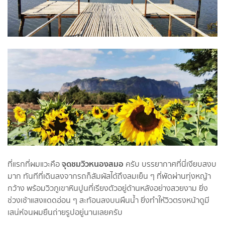
จุดชมวิวหนองสมอ
ที่แรกที่ผมแวะคือ
ครับ บรรยากาศที่นี่เงียบสงบ
มาก ทันทีที่เดินลงจากรถก็สัมผัสได้ถึงลมเย็น ๆ ที่พัดผ่านทุ่งหญ้า
กว้าง พร้อมวิวภูเขาหินปูนที่เรียงตัวอยู่ด้านหลังอย่างสวยงาม ยิ่ง
ช่วงเช้าแสงแดดอ่อน ๆ สะท้อนลงบนผืนน้ำ ยิ่งทำให้วิวตรงหน้าดูมี
เสน่ห์จนผมยืนถ่ายรูปอยู่นานเลยครับ