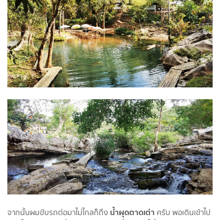
น้ำผุดตาดเต่า
จากนั้นผมขับรถต่อมาไม่ไกลก็ถึง
ครับ พอเดินเข้าไป