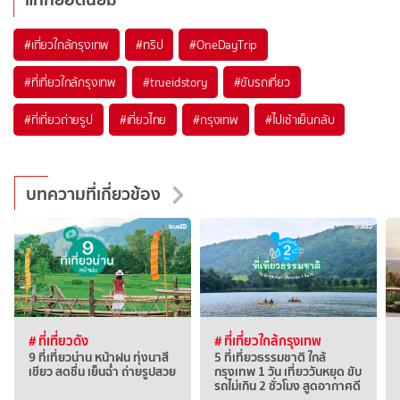
#เที่ยวใกล้กรุงเทพ
#ทริป
#OneDayTrip
#ที่เที่ยวใกล้กรุงเทพ
#trueidstory
#ขับรถเที่ยว
#ที่เที่ยวถ่ายรูป
#เที่ยวไทย
#กรุงเทพ
#ไปเช้าเย็นกลับ
บทความที่เกี่ยวข้อง
# ที่เที่ยวดัง
# ที่เที่ยวใกล้กรุงเทพ
9 ที่เที่ยวน่าน หน้าฝน ทุ่งนาสี
5 ที่เที่ยวธรรมชาติ ใกล้
เขียว สดชื่น เย็นฉ่ำ ถ่ายรูปสวย
กรุงเทพ 1 วัน เที่ยววันหยุด ขับ
รถไม่เกิน 2 ชั่วโมง สูดอากาศดี