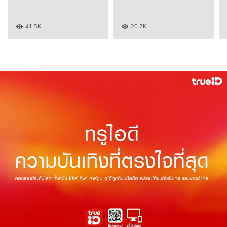
41.5K
20.7K