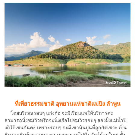
ที่เที่ยวธรรมชาติ อุทยานแห่ชาติแม่ปิง ลำพูน
โดยบริเวณรอบๆ แก่งก้อ จะมีเรือนแพให้บริการค่ะ
สามารถนั่งชมวิวหรือจะนั่งเรือไปชมวิวรอบๆ สองฝั่งแม่น้ำปิ
งก็ได้เช่นกันค่ะ เพราะรอบๆ จะมีเขาหินปูนที่ถูกกัดเซาะ เป็น
หินงอกหินย้อยสวยงดงามมากๆ รวมไปถึง สัตว์น้อยใหญ่ ทั้ง