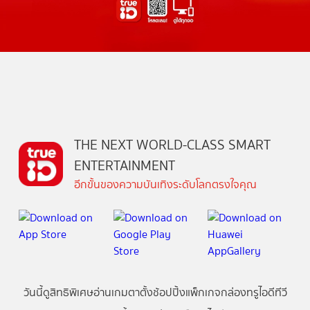
THE NEXT WORLD-CLASS SMART
ENTERTAINMENT
อีกขั้นของความบันเทิงระดับโลกตรงใจคุณ
วันนี้
ดู
สิทธิพิเศษ
อ่าน
เกม
ตาตั้ง
ช้อปปิ้ง
แพ็กเกจ
กล่องทรูไอดีทีวี