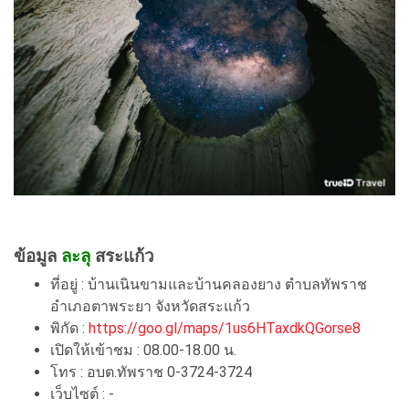
ข้อมูล
ละลุ
สระแก้ว
ที่อยู่ : บ้านเนินขามและบ้านคลองยาง ตำบลทัพราช
อำเภอตาพระยา จังหวัดสระแก้ว
พิกัด :
https://goo.gl/maps/1us6HTaxdkQGorse8
เปิดให้เข้าชม : 08.00-18.00 น.
โทร : อบต.ทัพราช 0-3724-3724
เว็บไซต์ : -