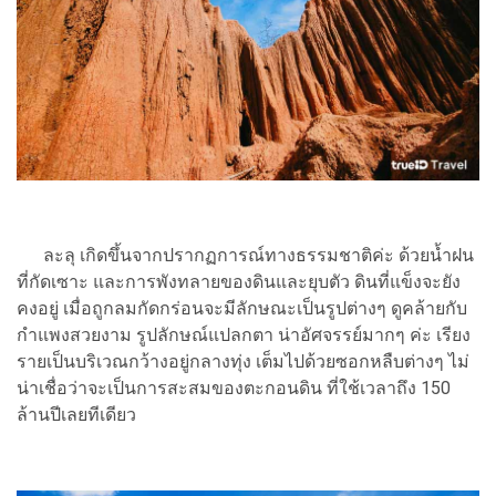
ละลุ เกิดขึ้นจากปรากฏการณ์ทางธรรมชาติค่ะ ด้วยน้ำฝน
ที่กัดเซาะ และการพังทลายของดินและยุบตัว ดินที่แข็งจะยัง
คงอยู่ เมื่อถูกลมกัดกร่อนจะมีลักษณะเป็นรูปต่างๆ ดูคล้ายกับ
กำแพงสวยงาม รูปลักษณ์แปลกตา น่าอัศจรรย์มากๆ ค่ะ เรียง
รายเป็นบริเวณกว้างอยู่กลางทุ่ง เต็มไปด้วยซอกหลืบต่างๆ ไม่
น่าเชื่อว่าจะเป็นการสะสมของตะกอนดิน ที่ใช้เวลาถึง 150
ล้านปีเลยทีเดียว