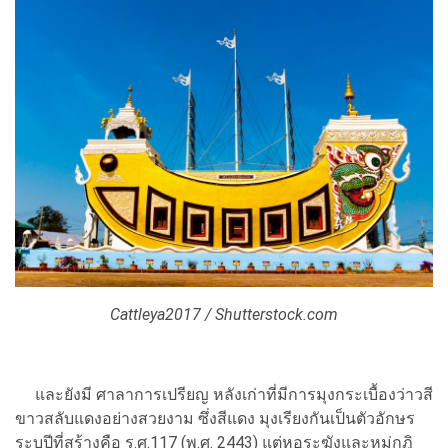
Cattleya2017 / Shutterstock.com
และยังมี ศาลาการเปรียญ หลังเก่าที่มีการมุงกระเบื้องว่าวสี
ขาวสลับแดงอย่างสวยงาม ซึ่งสีแดง มุงเรียงกันเป็นตัวอักษร
ระบุปีที่สร้างคือ ร.ศ.117 (พ.ศ. 2443) แต่หอระฆังและหมู่กุฎิ