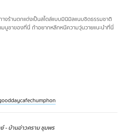
่า ทางร้านตกแต่งเป็นสไตล์แบบมินิมิลแนบชิดธรรมชาติ
มนูชาของที่นี่ ถ้าอยากหลีกหนีความวุ่นวายแนะนำที่นี่
agooddaycafechumphon
์ - บ้านอ่าวคราม ชุมพร