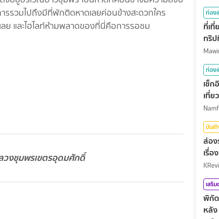
การรวมไปถึงมีที่พักติดหาดเลยค่อนข้างสะดวกใคร
ท่องเ
เลย และไฮไลท์ห้ามพลาดของที่นี่คือการรอชม
ที่เ
ทริปท
ท่องเ
เช็ก
เที่
บันเท
ส่อง
เรื่
วงชุมพรเขตรอุดมศักดิ์
KRev
เสริ
พิกั
หลัง