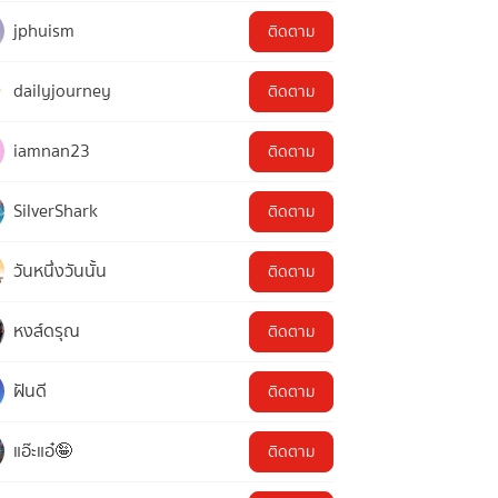
jphuism
ติดตาม
dailyjourney
ติดตาม
iamnan23
ติดตาม
SilverShark
ติดตาม
วันหนึ่งวันนั้น
ติดตาม
หงส์ดรุณ
ติดตาม
ฝันดี
ติดตาม
แอ๊ะแอ๋🤪
ติดตาม