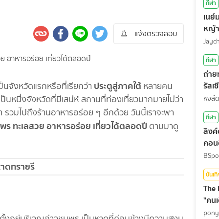
กีฬา
เนย์
หญ้
แจ้งตรวจสอบ
Jayc
กีฬา
ถ่า
ประตูสู่ภาคใต้
รัสเ
็นจังหวัดแรกหรือที่เรียกว่า
หลายคน
สุดท
หนึ่งจังหวัดที่มีเสน่ห์ สถานที่ท่องเที่ยวมากมายไม่ว่า
หงส์
เขา รวมไปถึงร้านอาหารอร่อย ๆ อีกด้วย วันนี้เราจะพา
กีฬา
วชุมพร ทะเลสวย อาหารอร่อย เที่ยวได้ตลอดปี
ตามมาดู
ลิงค
คอนต
BSpo
าดทรายรี
บันเท
The 
"คนเ
pony
ด ตั้งอยู่บริเวณอ่าวชุมพร เป็นหาดที่ค่อนข้างมีความสงบ