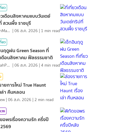
ที่ยว
ที่ยวเดือนสิงหาคมแบบวันเดย์
ี่ สวนผึ้ง ราชบุรี
MawinMatravel
|
06 ส.ค. 2026
|
1
min read
ที่ยว
อินฤดูฝน Green Season ที่
ยวเดือนสิงหาคม ฟีลธรรมชาติ
NamfahPhupha
|
06 ส.ค. 2026
|
4
min read
ิง
รายการใหม่ True Haunt
องเล่า คืนหลอน
iew
|
06 ส.ค. 2026
|
2
min read
มดวง
ดขอพรเรื่องความรัก ครึ่งปี
 2569