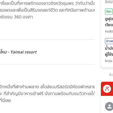
จิตไม่
์สิทธิ์และเป็นที่เคารพรักของชาวจังหวัดชุมพร ว่ากันว่าเมื่อมา
ื่อขอพรและเพื่อเป็นสิริมงคลแก่ชีวิต และทัศนียภาพด้านบนยัง
กีฬา
างชัดเจน 360 องศา
ดูฟุ
เวีย
กีฬา
หงส์
ข่าว
น้ำม
ไหม - Yaimai resort
ผู้ใช
linda
Ad
อีกหนึ่งที่พักห้ามพลาด สไตล์แบบรีสอร์ตมีห้องพักหลาย
ะคะ ที่สำคัญมีอาหารเช้าฟรี นั่งทานพร้อมกับชมวิวทะเลได้
่นี่เลย