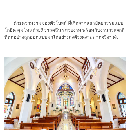
ด้วยความงามของตัวโบสถ์ ที่เกิดจากสถาปัตยกรรมแบบ
โกธิค คุมโทนด้วยสีขาวคลีนๆ สวยงาม พร้อมกับงานกระจกสี
ที่ทุกอย่างถูกออกแบบมาได้อย่างลงตัวงดงามมากจริงๆ ค่ะ