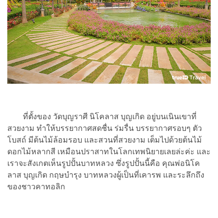
ที่ตั้งของ วัดบุญราศี นิโคลาส บุญเกิด อยู่บนเนินเขาที่
สวยงาม ทำให้บรรยากาศสดชื่น ร่มรื่น บรรยากาศรอบๆ ตัว
โบสถ์ มีต้นไม้ล้อมรอบ และสวนที่สวยงาม เต็มไปด้วยต้นไม้
ดอกไม้หลากสี เหมือนปราสาทในโลกเทพนิยายเลยล่ะค่ะ และ
เราจะสังเกตเห็นรูปปั้นบาทหลวง ซึ่งรูปปั้นนี้คือ คุณพ่อนิโค
ลาส บุญเกิด กฤษบำรุง บาทหลวงผู้เป็นที่เคารพ และระลึกถึง
ของชาวคาทอลิก