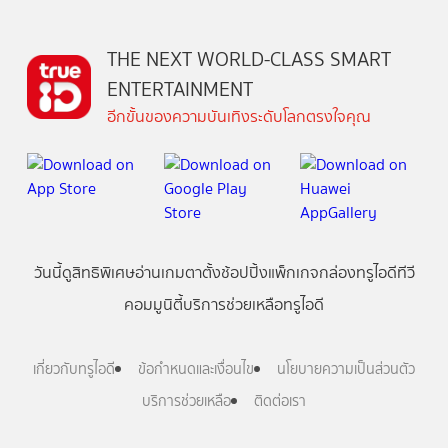
THE NEXT WORLD-CLASS SMART
ENTERTAINMENT
อีกขั้นของความบันเทิงระดับโลกตรงใจคุณ
วันนี้
ดู
สิทธิพิเศษ
อ่าน
เกม
ตาตั้ง
ช้อปปิ้ง
แพ็กเกจ
กล่องทรูไอดีทีวี
คอมมูนิตี้
บริการช่วยเหลือทรูไอดี
เกี่ยวกับทรูไอดี
ข้อกำหนดและเงื่อนไข
นโยบายความเป็นส่วนตัว
บริการช่วยเหลือ
ติดต่อเรา