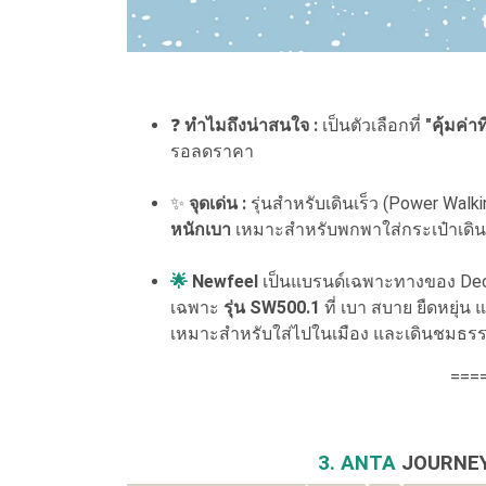
❓
ทำไมถึงน่าสนใจ :
เป็นตัวเลือกที่
"คุ้มค่าท
รอลดราคา
✨
จุดเด่น :
รุ่นสำหรับเดินเร็ว (Power Wa
หนักเบา
เหมาะสำหรับพกพาใส่กระเป๋าเดิ
🌟
Newfeel
เป็นแบรนด์เฉพาะทางของ Deca
เฉพาะ
รุ่น SW500.1
ที่ เบา สบาย ยืดหยุ่น 
เหมาะสำหรับใส่ไปในเมือง และเดินชมธรรม
===
3. ANTA
JOURNE