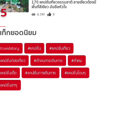
170 แคปชั่นเที่ยวธรรมชาติ สายเขียวต้องมี
5
พื้นที่สีเขียว มันฮีลหัวใจ
4.5M
9
แท็กยอดนิยม
trueidstory
#แคปชั่น
#แคปชั่นเที่ยว
แคปชั่นท่องเที่ยว
#คำคมการเดินทาง
#คำคม
แคปชั่นเด็ด
#แคปชั่นการเดินทาง
#แคปชั่นโดนๆ
แคปชั่นฮาๆ