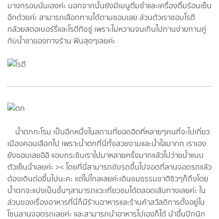
บางกรอบนั่นเองค่ะ นอกจากนั้นยังมีเมนูติ่มซำและเครื่องดื่มร้อนเย็น
อีกด้วยค่ะ สามารถเลือกทานได้ตามชอบเลย ส่วนตัวเราชอบโรตี
กล้วยสตอเบอร์รี่และโรตีทิชชู่ เพราะไม่หวานจนเกินไปทานง่ายทานคู่
กับน้ำชาของทางร้าน ฟินสุดๆเลยค่ะ
น้ำตกกะโรม เป็นอีกหนึ่งในสถานที่ยอดฮิตที่หลายๆคนที่จะไปเที่ยว
เมืองคอนเลือกไป เพราะน้ำตกที่นี่ทั้งสวยงามและน้ำใสมากก เราเอง
ยังชอบเลยอิอิ แอบกระซิบเราไปมาหลายครั้งมากแล้วไปว่ายน้ำแบบ
ตัวเย็นฉ่ำเลยค่ะ >< โดยที่นี่สามารถขับรถขึ้นไปจอดที่ลานจอดรถแล้ว
ต้องเดินต่อขึ้นไปนะคะ แต่ไม่ไกลเลยค่ะเดินชมธรรมชาติชิวๆก็ถึงโดย
น้ำตกจะแบ่งเป็นชั้นๆสามารถแวะเที่ยวชมได้ตลอดเส้นทางเลยค่ะ ใน
ส่วนของเรื่องอาหารที่นี่ก็มีร้านอาหารและร้านค้าสวัสดิการตั้งอยู่ใน
โซนลานจอดรถเลยค่ะ และสามารถนำอาหารไปเองก็ได้ นำขึ้นปิกนิก