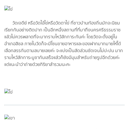
วัดเจดีย์ หรือวัดไอ้ไข่หรือวัดตาไข่ ที่ชาวบ้านท้องถิ่นมักจะนิยม
เรียกกันอย่างติดปาก เป็นอีกหนึ่งสถานที่ที่มาถึงนครศรีธรรมราช
แล้วไม่ควรพลาดที่จะมากราบไหว้สักการะกันค่ะ โดยวัดจะตั้งอยู่ใน
อำเภอสิชล ภายในวัดก็จะมีโซนขายอาหารและของฝากมากมายให้ได้
เลือกสรรกันตามสบายเลยค่ะ จะแบ่งเป็นสัดส่วนชัดเจนไม่ปะปน มาก
ราบไหว้สักการะบูชากันเสร็จแล้วก็ยังมีมุมสำหรับถ่ายรูปอีกด้วยค่ะ
แต่แนะนำว่าถ่ายด้วยกิริยาสำรวมนะคะ