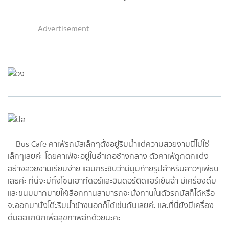
Advertisement
Bus Cafe คาเฟ่รถบัสเล็กๆตั้งอยู่ริมน้ำแต่ความสวยงามนี่ไม่ใช่
เล็กๆเลยค่ะ โดยคาเฟ่จะอยู่ในอำเภอช้างกลาง ตัวคาเฟ่ถูกตกแต่ง
อย่างสวยงามเรียบง่าย แอบกระซิบว่ามีมุมถ่ายรูปสำหรับสาวๆเพียบ
เลยค่ะ ที่นี่จะมีทั้งโซนเอาท์ดอร์และอินดอร์ติดแอร์เย็นฉ่ำ มีเครื่องดื่ม
และขนมมากมายให้เลือกทานสามารถจะนั่งทานในตัวรถบัสก็ได้หรือ
จะออกมานั่งโต๊ะริมน้ำข้างนอกก็ได้เช่นกันเลยค่ะ และที่นี่ยังมีเครื่อง
ดื่มออแกนิกเพื่อสุขภาพอีกด้วยนะคะ