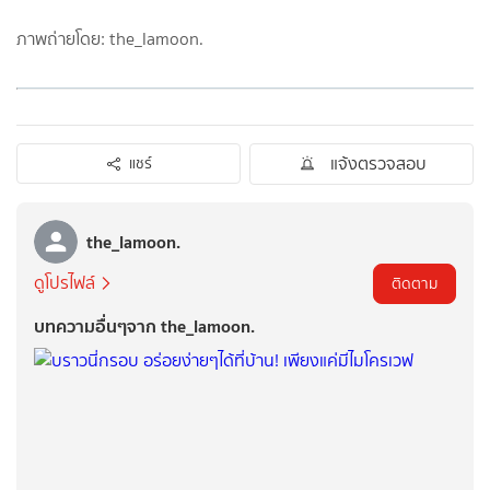
ภาพถ่ายโดย: the_lamoon.
แจ้งตรวจสอบ
แชร์
the_lamoon.
ดูโปรไฟล์
ติดตาม
บทความอื่นๆจาก the_lamoon.