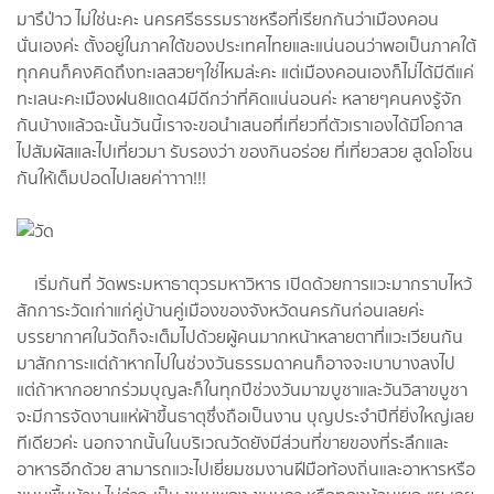
มารึป่าว ไม่ใช่นะคะ นครศรีธรรมราชหรือที่เรียกกันว่าเมืองคอน
นั่นเองค่ะ ตั้งอยู่ในภาคใต้ของประเทศไทยและแน่นอนว่าพอเป็นภาคใต้
ทุกคนก็คงคิดถึงทะเลสวยๆใช่ไหมล่ะคะ แต่เมืองคอนเองก็ไม่ได้มีดีแค่
ทะเลนะคะเมืองฝน8แดด4มีดีกว่าที่คิดแน่นอนค่ะ หลายๆคนคงรู้จัก
กันบ้างแล้วฉะนั้นวันนี้เราจะขอนำเสนอที่เที่ยวที่ตัวเราเองได้มีโอกาส
ไปสัมผัสและไปเที่ยวมา รับรองว่า ของกินอร่อย ที่เที่ยวสวย สูดโอโซน
กันให้เต็มปอดไปเลยค่าาาา!!!
เริ่มกันที่ วัดพระมหาธาตุวรมหาวิหาร เปิดด้วยการแวะมากราบไหว้
สักการะวัดเก่าแก่คู่บ้านคู่เมืองของจังหวัดนครกันก่อนเลยค่ะ
บรรยากาศในวัดก็จะเต็มไปด้วยผู้คนมากหน้าหลายตาที่แวะเวียนกัน
มาสักการะแต่ถ้าหากไปในช่วงวันธรรมดาคนก็อาจจะเบาบางลงไป
แต่ถ้าหากอยากร่วมบุญละก็ในทุกปีช่วงวันมาฆบูชาและวันวิสาขบูชา
จะมีการจัดงานแห่ผ้าขึ้นธาตุซึ่งถือเป็นงาน บุญประจำปีที่ยิ่งใหญ่เลย
ทีเดียวค่ะ นอกจากนั้นในบริเวณวัดยังมีส่วนที่ขายของที่ระลึกและ
อาหารอีกด้วย สามารถแวะไปเยี่ยมชมงานฝีมือท้องถิ่นและอาหารหรือ