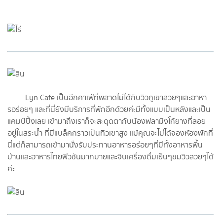
Lyn Cafe เป็นอีกคาเฟ่ที่พลาดไม่ได้กับวิวภูเขาสวยๆและอาหา
รอร่อยๆ และที่นี่ยังมีบริการที่พักอีกด้วยค่ะมีทั้งแบบเป็นหลังและเป็น
แคมป์ปิ้งเลย เข้ามาถึงเราก็จะสะดุดตากับน้องฟลามิงโก้ยางที่ลอย
อยู่ในสระน้ำ ที่มีแบล็คกราวเป็นทิวเขาสูง แม้คุณจะไม่ได้จองห้องพักที่
นี่แต่ก็สามารถเข้ามานั่งรับประทานอาหารอร่อยๆที่มีทั้งอาหารพื้น
บ้านและอาหารไทยฟิวชันมากมายและจิบเครื่องดื่มเย็นๆชมวิวสวยๆได้
ค่ะ