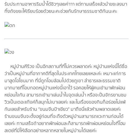
รับประทานอาหารริมน้ำได้ชิวๆเลยค่าาา แต่ทานเสร็จแล้วนำขยะลงมา
ทิ้งถังขยะให้เรียบร้อยด้วยนะคะช่วยกันรักษาธรรมชาติกันนะคะ
หมู่บ้านคีรีวง เป็นอีกสถานที่ที่ไม่ควรพลาดค่ะ หมู่บ้านแห่งนี้ได้ชื่อ
ว่าเป็นหมู่บ้านที่อากาศดีที่สุดในประเทศไทยเลยแหละค่ะ เหมาะแก่การ
มาสูดโอโซนมาก ที่นี่ถูกโอบล้อมไปด้วยภูเขา ลำธารและธรรมชาติ
มากมายที่โอบกอดหมู่บ้านแห่งนี้เอาไว้ รอคอยให้ผู้คนเข้ามาพักผ่อน
หย่อนใจกัน สามารถเข้ามาเล่นน้ำในจุดเล่นน้ำ หรือจะปั่นจักรยานชม
วิวเป็นเดอะแก๊งค์ก็สนุกไม่เบาเลยค่ะ และในเรื่องของกินก็อร่อยไม่แพ้
กันเลยสำหรับร้าน "ขนมจีนป้าเขียว" มาถึงนี่แล้วห้ามพลาดเลยค่ะ
ร้านขนมจีนจะตั้งอยู่ก่อนที่จะถึงตัวหมู่บ้านสามารถแวะทานก่อนได้
เลยค่ะ ทานเสร็จถ้าอยากพักผ่อนละก็สามารถพักผ่อนหย่อนใจที่โฮม
สเตย์ที่มีให้เลือกอย่างหลากหลายในหมู่บ้านได้เลยค่ะ