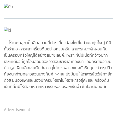
ไร่เกษมสุข เป็นอีกสถานที่ท่องเที่ยวน้องใหม่ในอำเภอทุ่งใหญ่ ที่มี
ทั้งร้านอาหารและเครื่องดื่มอย่างครบครัน สามารถมาพักผ่อนกัน
เป็นครอบครัวใหญ่ได้อย่างสบายเลยค่ะ เพราะที่นี่มีเนื้อที่กว้างมาก
เลยทีเดียวที่ถูกโอบล้อมด้วยวิวสวนยางและท้องนา แอบกระซิบว่ามุม
ถ่ายรูปเพียบอีกเช่นกันค่ะสาวๆไม่ควรพลาดแต่งตัวชิคๆมาถ่ายรูปวิว
ท้องนาท่ามกลางสวนยางกันค่ะ>< และยังมีมุมให้อาหารสัตว์เล็กๆอีก
ด้วย มีน้องแพะและน้องม้าคอยให้เราไปให้อาหารอยู่ค่ะ และเครื่องดื่ม
เย็นที่นี่ก็มีให้เลือกหลากหลายรับรองอร่อยเย็นฉ่ำ ชื่นใจแน่นอนค่ะ
Advertisement