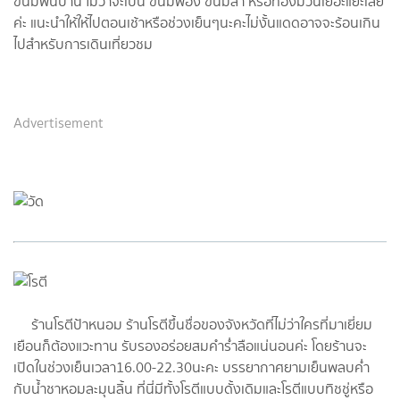
ขนมพื้นบ้าน ไม่ว่าจะเป็น ขนมพอง ขนมลา หรือทองม้วนเยอะแยะเลย
ค่ะ แนะนำให้ให้ไปตอนเช้าหรือช่วงเย็นๆนะคะไม่งั้นแดดอาจจะร้อนเกิน
ไปสำหรับการเดินเที่ยวชม
Advertisement
ร้านโรตีป้าหนอม ร้านโรตีขึ้นชื่อของจังหวัดที่ไม่ว่าใครที่มาเยี่ยม
เยือนก็ต้องแวะทาน รับรองอร่อยสมคำร่ำลือแน่นอนค่ะ โดยร้านจะ
เปิดในช่วงเย็นเวลา16.00-22.30นะคะ บรรยากาศยามเย็นพลบค่ำ
กับน้ำชาหอมละมุนลิ้น ที่นี่มีทั้งโรตีแบบดั้งเดิมและโรตีแบบทิชชู่หรือ