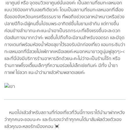
เขาศูนย์ หรือ จุดชมวิวเขาศูนย์นั่นเองค่ะ เป็นสถานที่ชมทะเลหมอก
แบบ360องศากันเลยทีเดียวค่ะ โดนเป็นสถานที่ชมทะเลหมอกที่เลื่อง
ชื่อของจังหวัดนครศรีธรรมราช ที่พอถึงช่วงเวลาหน้าหนาวหรือช่วง
ปลายปีก็จะมีผู้คนขึ้นไปชมพระอาทิตย์ขึ้นในยามเช้ากัน แต่ทางขึ้น
ค่อนข้างลำบากนะคะแนะนำเอาเป็นรถกระบะที่แข็งแรงขึ้นจะสะดวก
ต่อเส้นทางมากกว่าค่ะ พอขึ้นไปถึงก็จะมีลานสำหรับจอดรถ และมีจุด
กางเตนท์พร้อมห้องน้ำห้องสุขาไว้รองรับนักท่องเที่ยว แอบกระซิบว่า
ทะเลหมอกที่นี่สวยไม่แพ้ภาคเหนือเลยค่ะหมอกหนาขาวดูนุ่มฟูสุดๆ><
และที่นี่นังมีบริการร้านอาหารอีกด้วยนะคะไม่ว่าจะเป็นร้านโจ๊ก หรือ
ร้านกาแฟโรงเตี๊ยมเล็กๆที่ความอร่อยไม่เล็กเช่ยกันค่ะ มีทั้ง น้ำชา
กาแฟ ไข่ลวก แนะนำว่ามาแล้วห้ามพลาดเลยค่ะ
หมดไปแล้วสำหรับสถานที่ท่องเที่ยวที่วันนี้ทางเราได้นำมาฝากหวัง
ว่าทุกคนจะชอบนะคะ และรับรองว่าถ้าทุกคนได้มาสัมผัสด้วยตัวเอง
แล้วคุณจะหลงรักเมืองคอน 💓