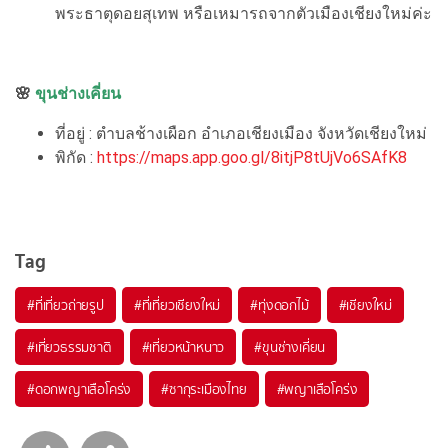
พระธาตุดอยสุเทพ หรือเหมารถจากตัวเมืองเชียงใหม่ค่ะ
🌸
ขุนช่างเคี่ยน
ที่อยู่ : ตำบลช้างเผือก อำเภอเชียงเมือง จังหวัดเชียงใหม่
พิกัด :
https://maps.app.goo.gl/8itjP8tUjVo6SAfK8
Tag
#ที่เที่ยวถ่ายรูป
#ที่เที่ยวเชียงใหม่
#ทุ่งดอกไม้
#เชียงใหม่
#เที่ยวธรรมชาติ
#เที่ยวหน้าหนาว
#ขุนช่างเคี่ยน
#ดอกพญาเสือโคร่ง
#ซากุระเมืองไทย
#พญาเสือโคร่ง