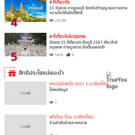
# ที่เที่ยวดัง
15 วัดสวย กาญจนบุรี จัดทริปทำบุญ ชมความงาม
กราบไหว้สิ่งศักดิ์สิทธิ์
4
235.8K
# ที่เที่ยวใกล้กรุงเทพ
อัปเดต 25 ที่เที่ยวปราจีนบุรี 2567 เที่ยวใกล้
กรุงเทพ ถ่ายรูปสวย จัดเต็มตลอดปี
5
545K
6
สิทธิประโยชน์แนะนำ
เครปน้องเหนือ สาขา 1 (จ.เชียงใหม่)
ไม่พบข้อมูล
1
พรีเมี่ยม ป๊อบ (จ.เชียงใหม่)
ร้านค้าสินค้าหลากหลาย