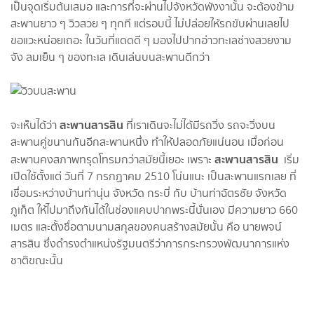
เป็นจุดเริ่มต้นเสมอ และการที่จะผ่านไปจังหวัดพังงานั้น จะต้องข้าม
สะพานยาว ๆ วิวสวย ๆ ทุกที แต่รอบนี้ ไม่ปล่อยให้รถขับผ่านเลยไป
ขอแวะหน่อยเถอะ ในวันที่แดดดี ๆ มองไปปากอ่าวทะเลช่างสวยงาม
จัง ลมเย็น ๆ ของทะเล เดินเล่นบนสะพานดีกว่า
สะพานสารสิน
จะเห็นได้ว่า
ที่เราเดินจะไม่ได้มีรถวิ่ง รถจะวิ่งบน
สะพานคู่ขนานกันอีกสะพานหนึ่ง ทำให้ปลอดภัยแน่นอน เมื่อก่อน
สะพานสารสิน
สะพานคงสภาพทรุดโทรมกว่าสมัยนี้เยอะ เพราะ
เริ่ม
เปิดใช้ตั้งแต่ วันที่ 7 กรกฏาคม 2510 โน่นแนะ เป็นสะพานแรกเลย ที่
เชื่อมระหว่างบ้านท่านุ่น จังหวัด กระบี่ กับ บ้านท่าฉัตรชัย จังหวัด
ภูเก็ต ให้ไปมาถึงกันได้ในช่องแคบปากพระนี้นั่นเอง มีความยาว 660
เมตร และตั้งชื่อตามนามสกุลของคนสร้างสมัยนั้น คือ นายพจน์
สารสิน ซึ่งดำรงตำแหน่งรัฐมนตรีว่าการกระทรวงพัฒนาการแห่ง
ชาติขณะนั้น