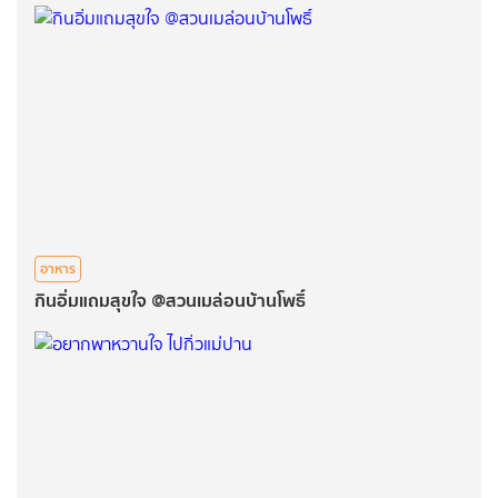
อาหาร
กินอิ่มแถมสุขใจ @สวนเมล่อนบ้านโพธิ์