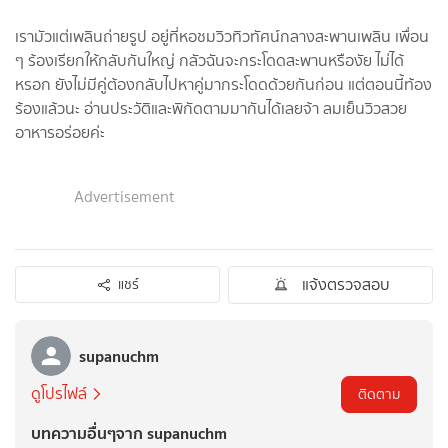
เรามัวแต่เพลินถ่ายรูป อยู่ที่หอชมวิวทิวทัศน์กลางสะพานเพลิน เพื่อน
ๆ ร้องเรียกให้กลับกันใหญ่ กลัวฉันจะกระโดดสะพานหรืองัย ไม่ได้
หรอก ยังไม่มีคู่ต้องกลับไปหาคู่มากระโดดด้วยกันก่อน แต่ตอนนี้ท้อง
ร้องแล้วนะ อ่านประวัติและพิกัดตามมากันได้เลยจ้า ลมเย็นวิวสวย
อาหารอร่อยค่ะ
Advertisement
แจ้งตรวจสอบ
แชร์
supanuchm
ดูโปรไฟล์
ติดตาม
บทความอื่นๆจาก supanuchm