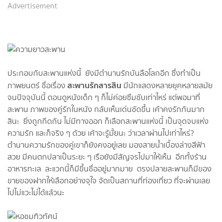
Advertisement
ประกอบกับสะพานแห่งนี้ ยังมีตำนานรักบันลือโลกอีก ซึ่งทำเป็น
สะพานรักสารสิน
ภาพยนตร์ ชื่อเรื่อง
มีนักแสดงหลายยุคหลายสมัย
จนปัจจุบันนี้ ตอนดูหนังเด็ก ๆ ก็ไม่ค่อยซึมซับเท่าไหร่ แต่พอมาที่
สะพาน ภาพของคู่รักในหนัง กลับเห็นเด่นชัดขึ้น เค้าคงรักกันมาก
สินะ ยิ่งถูกกีดกัน ไม่มีทางออก ก็เลือกสะพานแห่งนี้ เป็นจุดจบแห่ง
ความรัก และก็จริง ๆ ด้วย เค้าจะรู้มั้ยนะ ว่าเวลาผ่านไปเท่าไหร่?
ตำนานความรักของคู่เขาก็ยังคงอยู่เลย มองสายน้ำเบื้องล่างสีฟ้า
สวย มีคนตกปลาเป็นระยะ ๆ เรือยังมีสัญจรไปมาให้เห็น อีกทั้งร้าน
อาหารทะเล ละแวกนี้ก็มีขึ้นชื่ออยู่มากมาย ตรงปลายสะพานก็มีของ
ขายของฝากให้เลือกอย่างจุใจ จัดเป็นสถานที่ท่องเที่ยว ที่จะผ่านเลย
ไปไม่แวะไม่ได้แล้วนะ