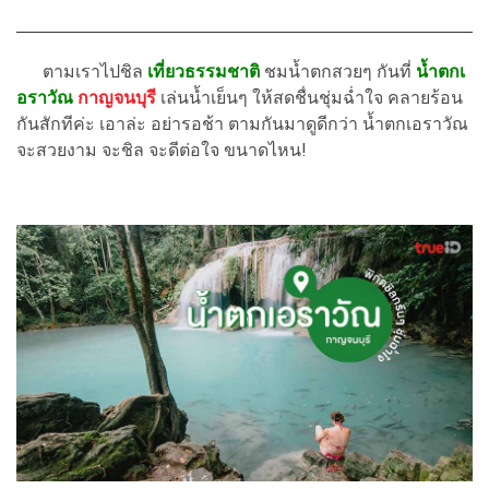
ตามเราไปชิล
เที่ยวธรรมชาติ
ชมน้ำตกสวยๆ กันที่
น้ำตกเ
อราวัณ
กาญจนบุรี
เล่นน้ำเย็นๆ ให้สดชื่นชุ่มฉ่ำใจ คลายร้อน
กันสักทีค่ะ เอาล่ะ อย่ารอช้า ตามกันมาดูดีกว่า น้ำตกเอราวัณ
จะสวยงาม จะชิล จะดีต่อใจ ขนาดไหน!