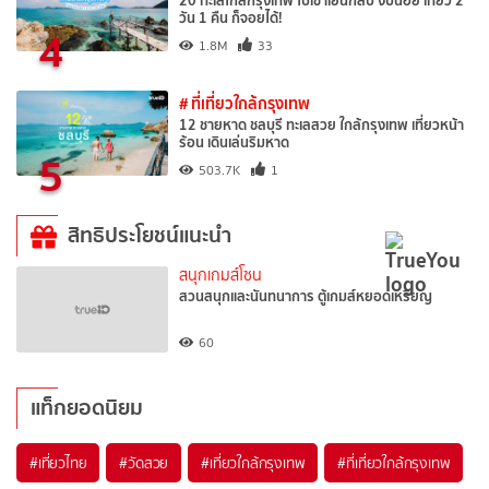
20 ทะเลใกล้กรุงเทพ ไปเช้าเย็นกลับ งบน้อย เที่ยว 2
วัน 1 คืน ก็จอยได้!
4
1.8M
33
# ที่เที่ยวใกล้กรุงเทพ
12 ชายหาด ชลบุรี ทะเลสวย ใกล้กรุงเทพ เที่ยวหน้า
ร้อน เดินเล่นริมหาด
5
503.7K
1
สิทธิประโยชน์แนะนำ
สนุกเกมส์โซน
สวนสนุกและนันทนาการ ตู้เกมส์หยอดเหรียญ
60
แท็กยอดนิยม
#เที่ยวไทย
#วัดสวย
#เที่ยวใกล้กรุงเทพ
#ที่เที่ยวใกล้กรุงเทพ