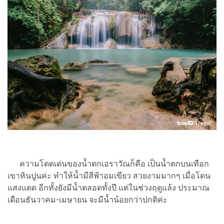
ความโดดเด่นของน้ำตกเอราวัณก็คือ เป็นน้ำตกบนเทือก
เขาหินปูนค่ะ ทำให้น้ำมีสีฟ้าอมเขียว สวยงามมากๆ เมื่อโดน
แสงแดด อีกทั้งยังมีน้ำตลอดทั้งปี แต่ในช่วงฤดูแล้ง ประมาณ
เดือนธันวาคม-เมษายน จะมีน้ำน้อยกว่าปกติค่ะ