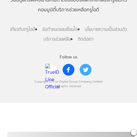
คอมมูนิตี้
บริการช่วยเหลือทรูไอดี
เกี่ยวกับทรูไอดี
ข้อกำหนดและเงื่อนไข
นโยบายความเป็นส่วนตัว
บริการช่วยเหลือ
ติดต่อเรา
Follow us
Copyright © True Digital Group Company Limited.
All rights reserved