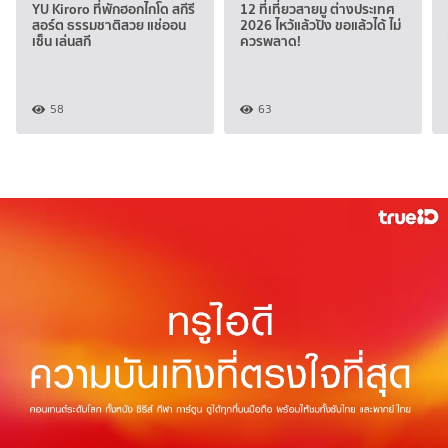
YU Kiroro ที่พักฮอกไกโด สกีรี
12 ที่เที่ยวสายมู ต่างประเทศ
สอร์ต ธรรมชาติสวย แช่ออน
2026 ไหว้แล้วปัง ขอแล้วได้ ไม่
เซ็น เล่นสกี
ควรพลาด!
58
63