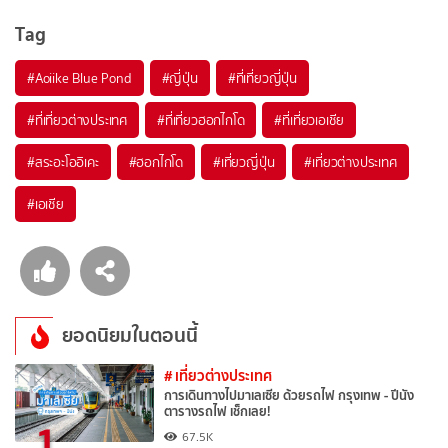
Tag
#Aoiike Blue Pond
#ญี่ปุ่น
#ที่เที่ยวญี่ปุ่น
#ที่เที่ยวต่างประเทศ
#ที่เที่ยวฮอกไกโด
#ที่เที่ยวเอเชีย
#สระอะโออิเคะ
#ฮอกไกโด
#เที่ยวญี่ปุ่น
#เที่ยวต่างประเทศ
#เอเชีย
ยอดนิยมในตอนนี้
# เที่ยวต่างประเทศ
การเดินทางไปมาเลเซีย ด้วยรถไฟ กรุงเทพ - ปีนัง
ตารางรถไฟ เช็กเลย!
1
67.5K