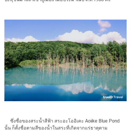
ซึ่งชื่อของสระน้ำสีฟ้า สระอะโออิเคะ Aoiike Blue Pond
นั้น ก็ตั้งชื่อตามสีของน้ำในสระที่เกิดจากแร่ธาตุตาม