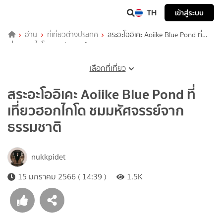
TH
เข้าสู่ระบบ
อ่าน
ที่เที่ยวต่างประเทศ
สระอะโออิเคะ Aoiike Blue Pond ที่
เที่ยวฮอกไกโด ชมมหัศจรรย์จากธรรมชาติ
เลือกที่เที่ยว
สระอะโออิเคะ Aoiike Blue Pond ที่
เที่ยวฮอกไกโด ชมมหัศจรรย์จาก
ธรรมชาติ
nukkpidet
15 มกราคม 2566 ( 14:39 )
1.5K