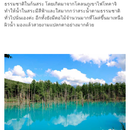
ธรรมชาติในก้นสระ โดยเกิดมาจากโคลนภูเขาไฟโทคาจิ
ทำให้น้ำในสระมีสีฟ้าและใสมากกว่าสระน้ำตามธรรมชาติ
ทั่วไปนั่นเองค่ะ อีกทั้งยังมีตอไม้จำนวนมากที่โผล่ขึ้นมาเหนือ
ผิวน้ำ มองแล้วสวยงามแปลกตาอย่างมากด้วย