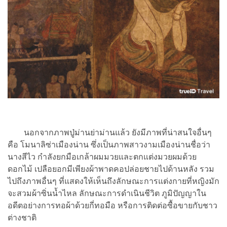
นอกจากภาพปู่ม่านย่าม่านแล้ว ยังมีภาพที่น่าสนใจอื่นๆ
คือ โมนาลิซ่าเมืองน่าน ซึ่งเป็นภาพสาวงามเมืองน่านชื่อว่า
นางสีไว กำลังยกมือเกล้าผมมวยและตกแต่งมวยผมด้วย
ดอกไม้ เปลือยอกมีเพียงผ้าพาดคอปล่อยชายไปด้านหลัง รวม
ไปถึงภาพอื่นๆ ที่แสดงให้เห็นถึงลักษณะการแต่งกายที่หญิงมัก
จะสวมผ้าซิ่นน้ำไหล ลักษณะการดำเนินชีวิต ภูมิปัญญาใน
อดีตอย่างการทอผ้าด้วยกี่ทอมือ หรือการติดต่อซื้อขายกับชาว
ต่างชาติ