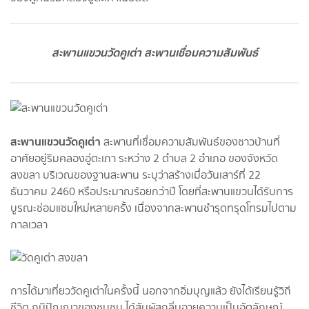
สะพานแขวนวัดคูเต่า สะพานเชื่อมความสัมพันธ์
สะพานแขวนวัดคูเต่า
สะพานที่เชื่อมความสัมพันธ์ของชาวบ้านที่
อาศัยอยู่ริมคลองอู่ตะเภา ระหว่าง 2 ตำบล 2 อำเภอ ของจังหวัด
สงขลา บริเวณของฐานสะพาน ระบุว่าสร้างเมื่อวันเสาร์ที่ 22
ธันวาคม 2460 หรือประมาณร้อยกว่าปี โดยที่สะพานแขวนได้รับการ
บูรณะซ่อมแซมใหม่หลายครั้ง เนื่องจากสะพานชำรุดทรุดโทรมไปตาม
กาลเวลา
การได้มาเที่ยววัดคูเต่าในครั้งนี้ นอกจากอิ่มบุญแล้ว ยังได้เรียนรู้วิถี
ชีวิต ภูมิปัญญาของชุมชน ได้สัมผัสกลิ่นอายความเป็นอัตลักษณ์