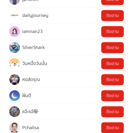
dailyjourney
ติดตาม
iamnan23
ติดตาม
SilverShark
ติดตาม
วันหนึ่งวันนั้น
ติดตาม
หงส์ดรุณ
ติดตาม
ฝันดี
ติดตาม
แอ๊ะแอ๋🤪
ติดตาม
Pchalisa
ติดตาม