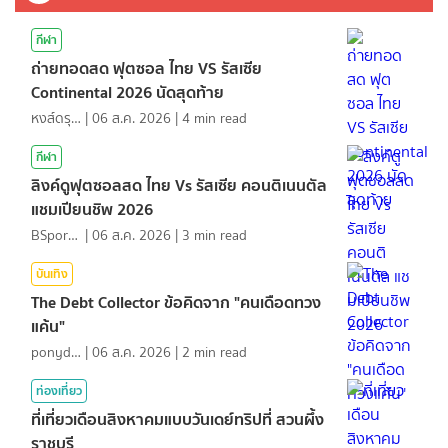
กีฬา
ถ่ายทอดสด ฟุตซอล ไทย VS รัสเซีย
Continental 2026 นัดสุดท้าย
หงส์ดรุณ
|
06 ส.ค. 2026
|
4
min read
กีฬา
ลิงค์ดูฟุตซอลสด ไทย Vs รัสเซีย คอนติเนนตัล
แชมเปียนชิพ 2026
BSports8
|
06 ส.ค. 2026
|
3
min read
บันเทิง
The Debt Collector ข้อคิดจาก "คนเดือดทวง
แค้น"
ponydiary
|
06 ส.ค. 2026
|
2
min read
ท่องเที่ยว
ที่เที่ยวเดือนสิงหาคมแบบวันเดย์ทริปที่ สวนผึ้ง
ราชบุรี