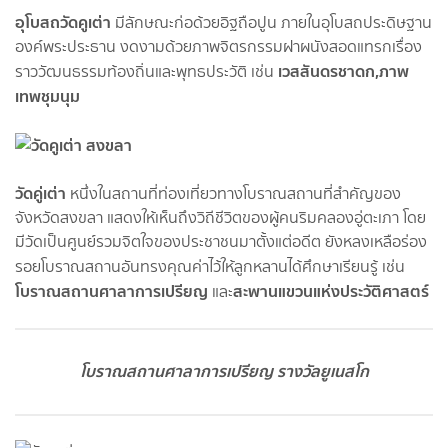
อุโบสถวัดคูเต่า
มีลักษณะก่อด้วยอิฐถือปูน ภายในอุโบสถประดิษฐาน
องค์พระประธาน งดงามด้วยภาพจิตรกรรมฝาผนังสอดแทรกเรื่อง
เวสสันดรชาดก,ภาพ
ราววัฒนธรรมท้องถิ่นและพุทธประวัติ เช่น
เทพชุมนุม
วัดคู่เต่า
หนึ่งในสถานที่ท่องเที่ยวทางโบราณสถานที่สำคัญของ
จังหวัดสงขลา แสดงให้เห็นถึงวิถีชีวิตของผู้คนริมคลองอู่ตะเภา โดย
มีวัดเป็นศูนย์รวมจิตใจของประชาชนมาตั้งแต่อดีต ยังหลงเหลือร่อง
รอยโบราณสถานอันทรงคุณค่าไว้ให้ลูกหลานได้ศึกษาเรียนรู้ เช่น
โบราณสถานศาลาการเปรียญ
สะพานแขวนแห่งประวัติศาสตร์
และ
โบราณสถานศาลาการเปรียญ รางวัลยูเนสโก