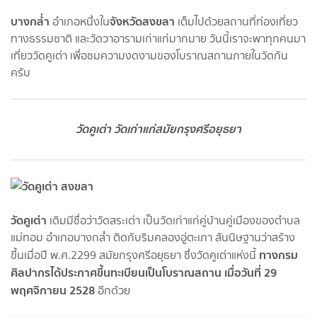
บางกล่ำ
จังหวัดสงขลา
อำเภอหนึ่งใน
เต็มไปด้วยสถานที่ท่องเที่ยว
ทางธรรมชาติ และวัดวาอารามเก่าแก่มากมาย วันนี้เราจะพาทุกคนมา
เที่ยววัดคูเต่า เพื่อชมความงดงามของโบราณสถานภายในวัดกัน
ครับ
วัดคูเต่า วัดเก่าแก่สมัยกรุงศรีอยุธยา
วัดคูเต่า
เดิมมีชื่อว่าวัดสระเต่า ​เป็นวัดเก่าแก่คู่บ้านคู่เมืองของตำบล
แม่ทอม อำเภอบางกล่ำ ติดกับริมคลองอู่ตะเภา สันนิษฐานว่าสร้าง
ทางกรม
ขึ้นเมื่อปี พ.ศ.2299 สมัยกรุงศรีอยุธยา ซึ่งวัดคูเต่าแห่งนี้
ศิลปากรได้ประกาศขึ้นทะเบียนเป็นโบราณสถาน เมื่อวันที่ 29
พฤศจิกายน 2528
อีกด้วย