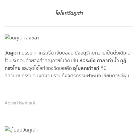
ไฮไลท์วัดคูเต่า
วัดคูเต่า
บรรยากาศร่มรื่น เงียบสงบ ยังอนุรักษ์ความเป็นดั่งเดิมเอา
หอระฆัง ศาลาท่าน้ำ กุฏิ
ไว้ ประกอบด้วยสิ่งสำคัญภายในวัด เช่น
ทรงไทย
อุโบสถเก่าแก่
และจุดไฮไลท์ของวัดเลยคือ
ที่มี
สถาปัตยกรรมอันงดงาม รวมถึงจิตรกรรมฝาผนัง เขียนด้วยสีฝุ่น
Advertisement