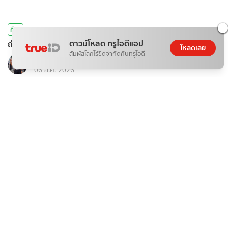
กีฬา
ดาวน์โหลด ทรูไอดีแอป
ถ่ายทอดสด ลาว พบ ไทย ตะกร้อชิงแชมป์โลก คิงส์คัพ ครั้งที่ 39
โหลดเลย
สัมผัสโลกไร้ขีดจำกัดกับทรูไอดี
หงส์ดรุณ
06 ส.ค. 2026
กีฬา
ถ่ายทอดสด ฟุตซอล ไทย Vs รัสเซีย สด คอนติเนนตัล 2026