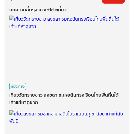
บทความอื่นๆจาก articleเที่ยว
ท่องเที่ยว
เที่ยววัดทรายขาว สงขลา ชมหอฉันทรงเรือนไทยพื้นถิ่นใต้
เก่าแก่หาดูยาก