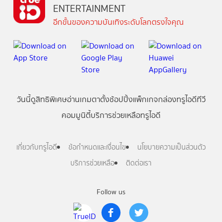
ENTERTAINMENT
อีกขั้นของความบันเทิงระดับโลกตรงใจคุณ
วันนี้
ดู
สิทธิพิเศษ
อ่าน
เกม
ตาตั้ง
ช้อปปิ้ง
แพ็กเกจ
กล่องทรูไอดีทีวี
คอมมูนิตี้
บริการช่วยเหลือทรูไอดี
เกี่ยวกับทรูไอดี
ข้อกำหนดและเงื่อนไข
นโยบายความเป็นส่วนตัว
บริการช่วยเหลือ
ติดต่อเรา
Follow us