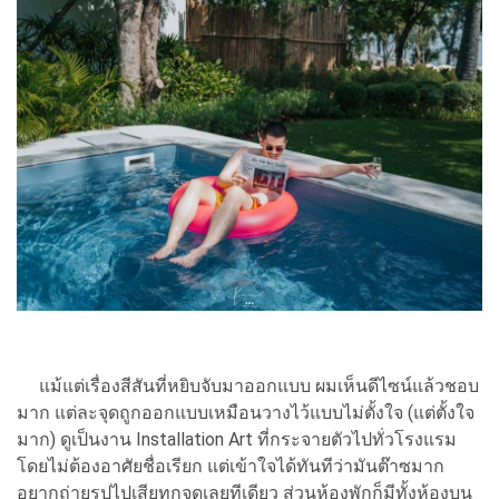
แม้แต่เรื่องสีสันที่หยิบจับมาออกแบบ ผมเห็นดีไซน์แล้วชอบ
มาก แต่ละจุดถูกออกแบบเหมือนวางไว้แบบไม่ตั้งใจ (แต่ตั้งใจ
มาก) ดูเป็นงาน Installation Art ที่กระจายตัวไปทั่วโรงแรม
โดยไม่ต้องอาศัยชื่อเรียก แต่เข้าใจได้ทันทีว่ามันต๊าซมาก
อยากถ่ายรูปไปเสียทุกจุดเลยทีเดียว ส่วนห้องพักก็มีทั้งห้องบน