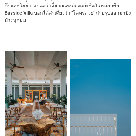
ตึกและวิลล่า แต่ผมว่าที่สวยและต้องแย่งชิงกันหน่อยคือ
Bayside Villa
บอกได้คำเดียวว่า "โคตรสวย" ถ่ายรูปออกมาปัง
ป๊วะทุกมุม