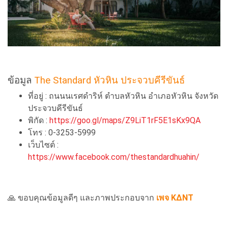
ข้อมูล
The Standard หัวหิน ประจวบคีรีขันธ์
ที่อยู่ : ถนนนเรศดำริห์ ตำบลหัวหิน อำเภอหัวหิน จังหวัด
ประจวบคีรีขันธ์
พิกัด :
https://goo.gl/maps/Z9LiT1rF5E1sKx9QA
โทร : 0-3253-5999
เว็บไซต์ :
https://www.facebook.com/thestandardhuahin/
🙏 ขอบคุณข้อมูลดีๆ และภาพประกอบจาก
เพจ KΔNT