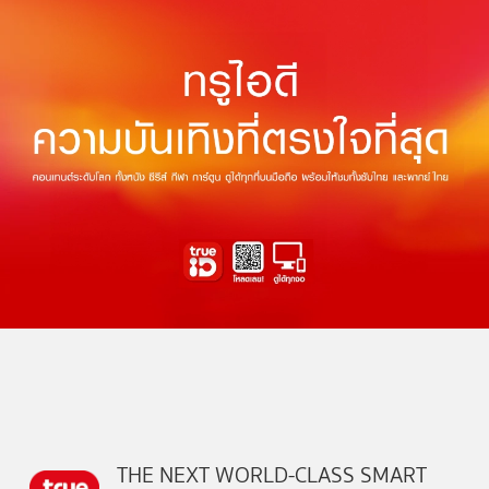
THE NEXT WORLD-CLASS SMART