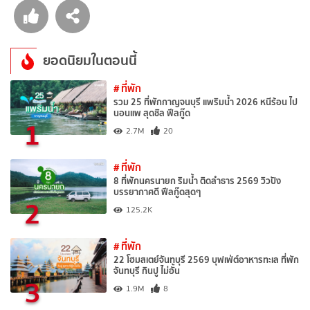
ยอดนิยมในตอนนี้
# ที่พัก
รวม 25 ที่พักกาญจนบุรี แพริมน้ำ 2026 หนีร้อน ไป
นอนแพ สุดชิล ฟีลกู๊ด
1
2.7M
20
# ที่พัก
8 ที่พักนครนายก ริมน้ำ ติดลำธาร 2569 วิวปัง
บรรยากาศดี ฟีลกู๊ดสุดๆ
2
125.2K
# ที่พัก
22 โฮมสเตย์จันทบุรี 2569 บุฟเฟ่ต์อาหารทะเล ที่พัก
จันทบุรี กินปู ไม่อั้น
3
1.9M
8