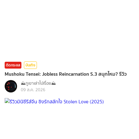
ติดกระแส
บันเทิง
Mushoku Tensei: Jobless Reincarnation S.3 สนุกไหม? รีวิว
⛰️ภูเขาเล่าไปเรื่อย⛰️
09 ส.ค. 2026