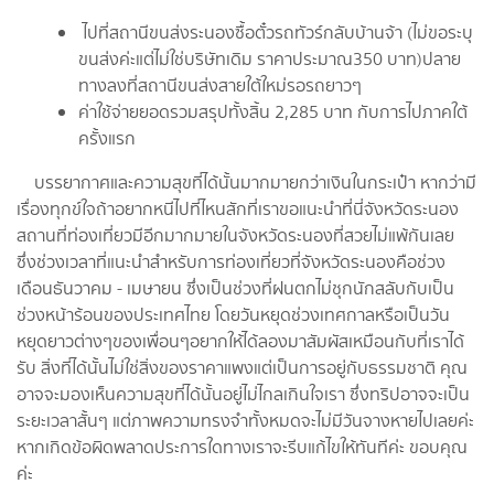
ไปที่สถานีขนส่งระนองซื้อตั๋วรถทัวร์กลับบ้านจ้า (ไม่ขอระบุ
ขนส่งค่ะแต่ไม่ใช่บริษัทเดิม ราคาประมาณ350 บาท)ปลาย
ทางลงที่สถานีขนส่งสายใต้ใหม่รอรถยาวๆ
ค่าใช้จ่ายยอดรวมสรุปทั้งสิ้น 2,285 บาท กับการไปภาคใต้
ครั้งแรก
บรรยากาศและความสุขที่ได้นั้นมากมายกว่าเงินในกระเป๋า หากว่ามี
เรื่องทุกข์ใจถ้าอยากหนีไปที่ไหนสักที่เราขอแนะนำที่นี่จังหวัดระนอง
สถานที่ท่องเที่ยวมีอีกมากมายในจังหวัดระนองที่สวยไม่แพ้กันเลย
ซึ่งช่วงเวลาที่แนะนำสำหรับการท่องเที่ยวที่จังหวัดระนองคือช่วง
เดือนธันวาคม - เมษายน ซึ่งเป็นช่วงที่ฝนตกไม่ชุกนักสลับกับเป็น
ช่วงหน้าร้อนของประเทศไทย โดยวันหยุดช่วงเทศกาลหรือเป็นวัน
หยุดยาวต่างๆของเพื่อนๆอยากให้ได้ลองมาสัมผัสเหมือนกับที่เราได้
รับ สิ่งที่ได้นั้นไม่ใช่สิ่งของราคาแพงแต่เป็นการอยู่กับธรรมชาติ คุณ
อาจจะมองเห็นความสุขที่ได้นั้นอยู่ไม่ไกลเกินใจเรา ซึ่งทริปอาจจะเป็น
ระยะเวลาสั้นๆ แต่ภาพความทรงจำทั้งหมดจะไม่มีวันจางหายไปเลยค่ะ
หากเกิดข้อผิดพลาดประการใดทางเราจะรีบแก้ไขให้ทันทีค่ะ ขอบคุณ
ค่ะ