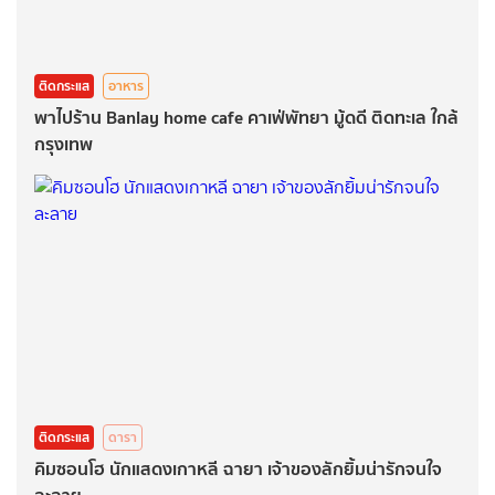
ติดกระแส
อาหาร
พาไปร้าน Banlay home cafe คาเฟ่พัทยา มู้ดดี ติดทะเล ใกล้
กรุงเทพ
ติดกระแส
ดารา
คิมซอนโฮ นักแสดงเกาหลี ฉายา เจ้าของลักยิ้มน่ารักจนใจ
ละลาย