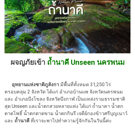
ผจญภัยเข้า
ถ้ำนาคี Unseen นครพนม
อุทยานแห่งชาติภูลังกา
มีพื้นที่ทั้งหมด 31,250 ไร่
ครอบคลุม 2 จังหวัด ได้แก่ อำเภอบ้านแพ จังหวัดนครพนม
และ อำเภอบึงโขลง จังหวัดบึงกาฬ เป็นแหล่งรวมธรรมชาติ
สุด Unseen และน้ำตกสวยหลายแห่ง ได้แก่ ถ้ำนาคา น้ำตก
ตาดโพธิ์ น้ำตกตาดขาม น้ำตกกินรี เจดีย์กองข้าวศรีบุญเนาว์
และ
ถ้ำนาคี
ที่เราจะพาไปทำความรู้จักกันในวันนี้ค่ะ