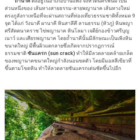
ถ้ำนาคี
ตั้งอยู่ในอำเภอบ้านแพง จังหวัดนครพนม เป็น
ส่วนหนึ่งของ เส้นทางสายธรรม-สายพญานาค เส้นทางใหม่
ตรงภูลังกาเหนือที่จะผ่านสถานที่ท่องเที่ยวธรรมชาติทั้งหมด 9
จุด ได้แก่ วังนาคี ผานาคี หินสาลึคึ ลานธรรม (หัวภู) หินพญา
ศรีสัตตนาคราช ไข่พญานาค หินโลมา เจดีย์กองข้าวศรีบุญ
เนาว์ และเศียรพญานาค โดยถ้ำนาคีนั้นมีลักษณะเป็นเพิงหิน
ขนาดใหญ่ มีพื้นผิวแตกลายซึ่งเกิดจากปรากฏการณ์
ธรรมชาติ
ซันแครก (sun crack)
ทำให้มีลวดลายคล้ายเกล็ด
ของพญานาคขนาดใหญ่กำลังนอนขดตัว โดยมีมอสสีเขียวที่
ขึ้นตามโขดหิน ทำให้ลวดลายซันแครกเด่นชัดขึ้นไปอีก