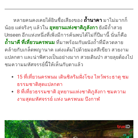
หลายคนคงเคยได้ยินชื่อเสียงของ
ถ้ำนาคา
มาไม่มากก็
น้อย แต่จริงๆ แล้วใน
อุทยานแห่งชาติภูลังกา
ยังมีถ้ำสวย
Unseen อีกแห่งหนึ่งที่เพิ่งมีการค้นพบได้ไม่กี่ปีมานี้ นั่นก็คือ
ถ้ำนาคี
ที่เที่ยวนครพนม
ที่มาพร้อมกับผนังถ้ำที่มีลวดลาย
คล้ายกับเกล็ดพญานาค แต่งแต้มไปด้วยมอสสีเขียว สวยงาม
แปลกตา และน่าพิศวงเป็นอย่างมาก สวยเดินป่า สายลุยต้องไป
ชมความมหัศจรรย์นี้ให้เห็นกับตาแล้ว
15 ที่เที่ยวนครพนม เดินชิลริมฝั่งโขง ไหว้พระธาตุ ชม
ธรรมชาติสุดแปลกตา
8 ที่เที่ยวธรรมชาติ อุทยานแห่งชาติภูลังกา ชมความ
งามสุดมหัศจรรย์ แห่ง นครพนม บึงกาฬ