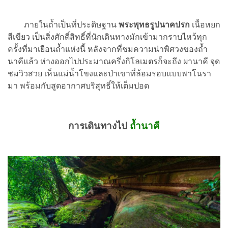
ภายในถ้ำเป็นที่ประดิษฐาน
พระพุทธรูปนาคปรก
เนื้อหยก
สีเขียว เป็นสิ่งศักดิ์สิทธิ์ที่นักเดินทางมักเข้ามากราบไหว้ทุก
ครั้งที่มาเยือนถ้ำแห่งนี้ หลังจากที่ชมความน่าพิศวงของถ้ำ
นาคีแล้ว ห่างออกไปประมาณครึ่งกิโลเมตรก็จะถึง ผานาคี จุด
ชมวิวสวย เห็นแม่น้ำโขงและป่าเขาที่ล้อมรอบแบบพาโนรา
มา พร้อมกับสูดอากาศบริสุทธิ์ให้เต็มปอด
การเดินทางไป
ถ้ำนาคี