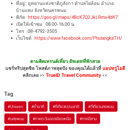
ที่อยู่ : อุทยานแห่งชาติภูลังกา ตำบลไผ่ล้อม อำเภอ
บ้านแพง จังหวัดนครพนม
พิกัด :
https://goo.gl/maps/48cK7Q2JkLRms4dK7
เปิดให้เข้าชม : 08.00-16.00 น.
โทร : 08-4792-3505
เว็บไซต์ :
https://www.facebook.com/PhulangkaTH/
ตามติดเทรนด์เที่ยว อัพเดทที่พักสวย
แชร์ทริปสุดชิล โพสต์ภาพสุดปัง ของคุณได้แล้วที่
แอปทรูไอดี
คลิกเลย
>>
TrueID Travel Community
<<
Tag
#Unseen
#ถ้ำนาคี
#ที่เที่ยวธรรมชาติ
#ที่เที่ยวนครพนม
#นครพนม
#ภาคตะวันออกเฉียงเหนือ
#ภาคอีสาน