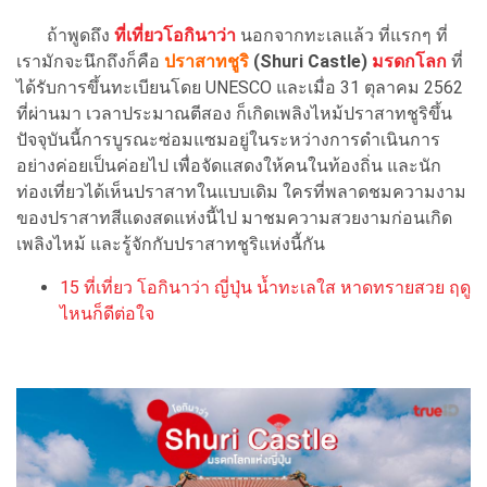
ถ้าพูดถึง
ที่เที่ยวโอกินาว่า
นอกจากทะเลแล้ว ที่แรกๆ ที่
เรามักจะนึกถึงก็คือ
ปราสาทชูริ
(Shuri Castle)
มรดกโลก
ที่
ได้รับการขึ้นทะเบียนโดย UNESCO และเมื่อ 31 ตุลาคม 2562
ที่ผ่านมา เวลาประมาณตีสอง ก็เกิดเพลิงไหม้ปราสาทชูริขึ้น
ปัจจุบันนี้การบูรณะซ่อมแซมอยู่ในระหว่างการดำเนินการ
อย่างค่อยเป็นค่อยไป เพื่อจัดแสดงให้คนในท้องถิ่น และนัก
ท่องเที่ยวได้เห็นปราสาทในแบบเดิม ใครที่พลาดชมความงาม
ของปราสาทสีแดงสดแห่งนี้ไป มาชมความสวยงามก่อนเกิด
เพลิงไหม้ และรู้จักกับปราสาทชูริแห่งนี้กัน
15 ที่เที่ยว โอกินาว่า ญี่ปุ่น น้ำทะเลใส หาดทรายสวย ฤดู
ไหนก็ดีต่อใจ