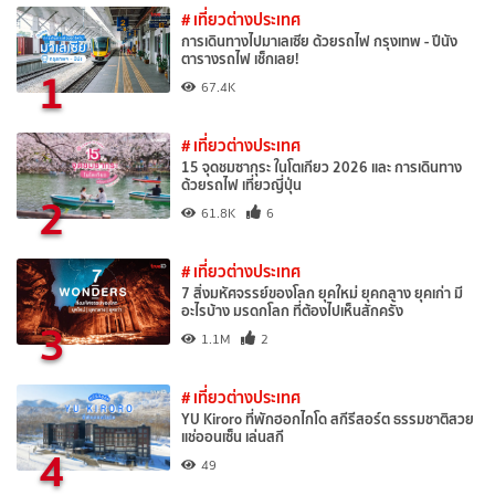
# เที่ยวต่างประเทศ
การเดินทางไปมาเลเซีย ด้วยรถไฟ กรุงเทพ - ปีนัง
ตารางรถไฟ เช็กเลย!
1
67.4K
# เที่ยวต่างประเทศ
15 จุดชมซากุระ ในโตเกียว 2026 และ การเดินทาง
ด้วยรถไฟ เที่ยวญี่ปุ่น
2
61.8K
6
# เที่ยวต่างประเทศ
7 สิ่งมหัศจรรย์ของโลก ยุคใหม่ ยุคกลาง ยุคเก่า มี
อะไรบ้าง มรดกโลก ที่ต้องไปเห็นสักครั้ง
3
1.1M
2
# เที่ยวต่างประเทศ
YU Kiroro ที่พักฮอกไกโด สกีรีสอร์ต ธรรมชาติสวย
แช่ออนเซ็น เล่นสกี
4
49