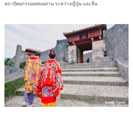
สถาปัตยกรรมผสมผสาน ระหว่างญี่ปุ่น และจีน