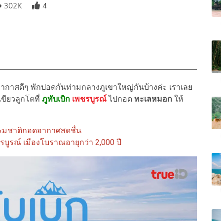
302K
4
ศดีๆ พักปอดกันท่ามกลางภูเขาใหญ่กันบ้างค่ะ เราเลย
ขียวลูกโตที่
ภูทับเบิก
เพชรบูรณ์
ไปกอด
ทะเลหมอก
ให้
ธรรมชาติกอดอากาศสดชื่น
บูรณ์ เมืองโบราณอายุกว่า 2,000 ปี