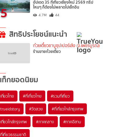
อัปเดต 35 ที่เที่ยวเชียงใหม่ 2569 ทริป
5
ไหนๆ ก็ต้องไม่พลาดไปเช็กอิน
4.7M
44
สิทธิประโยชน์แนะนำ
ก๋วยเตี๋ยวชาบูซุปเปอร์เล้ง (จ.เพชรบูรณ์)
ร้านขายก๋วยเตี๋ยว
แท็กยอดนิยม
เที่ยวไทย
#ที่เที่ยวไทย
#รวมที่เที่ยว
trueidstory
#วัดสวย
#ที่เที่ยวใกล้กรุงเทพ
เที่ยวใกล้กรุงเทพ
#ภาคกลาง
#ภาคอีสาน
ที่เที่ยวธรรมชาติ