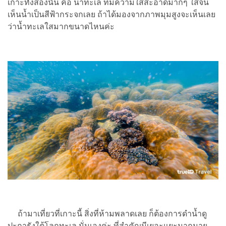
เกาะทั้งสองนั้น คือ น้ำทะเล ที่มีความใสสะอาดมากๆ ใสจน
เห็นน้ำเป็นสีฟ้ากระจกเลย ถ้าได้มองจากภาพมุมสูงจะเห็นเลย
ว่าน้ำทะเลใสมากขนาดไหนค่ะ
ถ้ามาเที่ยวที่เกาะนี้ สิ่งที่ห้ามพลาดเลย ก็ต้องการดำน้ำดู
ปะการังใต้โลกทะเล นั่นเองค่ะ ที่สำคัญมีเยอะแยะมากมาย