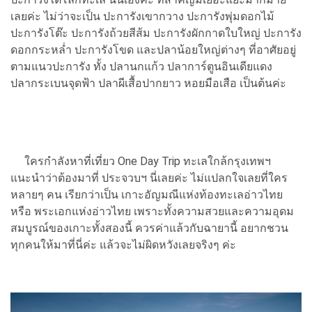
เลยค่ะ ไม่ว่าจะเป็น ปะการังเขากวาง ปะการังพุ่มดอกไม้
ปะการังโต๊ะ ปะการังถ้วยสีส้ม ปะการังผักกาดใบใหญ่ ปะการัง
ดอกกระหล่ำ ปะการังโขด และปลาน้อยใหญ่ต่างๆ ที่อาศัยอยู่
ตามแนวปะการัง ทั้ง ปลานกแก้ว ปลาการ์ตูนอินเดียแดง
ปลากระเบนจุดฟ้า ปลาผีเสื้อปากยาว หอยมือเสือ เป็นต้นค่ะ
ใครกำลังหาที่เที่ยว One Day Trip ทะเลใกล้กรุงเทพฯ
แนะนำว่าต้องมาที่ ประจวบฯ นี่เลยค่ะ ไม่แปลกใจเลยที่ใคร
หลายๆ คน เรียกว่าเป็น เกาะอัญมณีแห่งท้องทะเลอ่าวไทย
หรือ พระเอกแห่งอ่าวไทย เพราะทั้งความสวยและความอุดม
สมบูรณ์ของเกาะทั้งสองนี้ ควรค่าแล้วกับฉายานี้ อยากชวน
ทุกคนให้มาที่นี่ค่ะ แล้วจะไม่ผิดหวังเลยจริงๆ ค่ะ