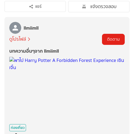
แจ้งตรวจสอบ
แชร์
llmiimll
ดูโปรไฟล์
ติดตาม
บทความอื่นๆจาก llmiimll
ท่องเที่ยว