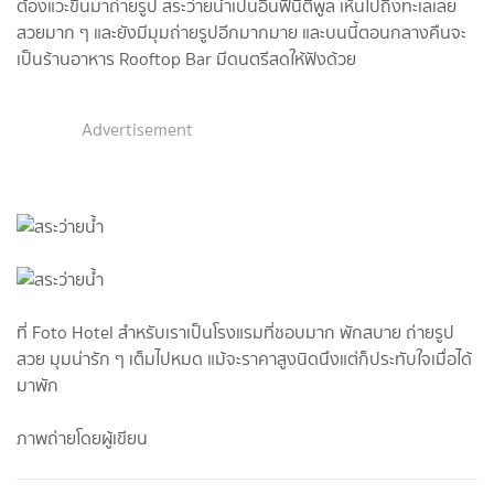
ต้องแวะขึ้นมาถ่ายรูป สระว่ายน้ำเป็นอินฟินีตี้พูล เห็นไปถึงทะเลเลย
สวยมาก ๆ และยังมีมุมถ่ายรูปอีกมากมาย และบนนี้ตอนกลางคืนจะ
เป็นร้านอาหาร Rooftop Bar มีดนตรีสดให้ฟังด้วย
Advertisement
ที่ Foto Hotel สำหรับเราเป็นโรงแรมที่ชอบมาก พักสบาย ถ่ายรูป
สวย มุมน่ารัก ๆ เต็มไปหมด แม้จะราคาสูงนิดนึงแต่ก็ประทับใจเมื่อได้
มาพัก
ภาพถ่ายโดยผู้เขียน