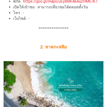
พิกัด :
https://goo.gl/maps/uEyBMFAkAu2HME7k7
เปิดให้เข้าชม : สามารถเที่ยวชมได้ตลอดทั้งวัน
โทร : -
เว็บไซต์ : -
==============
2. หาดกะหลิม