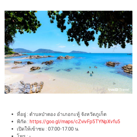
ที่อยู่ : ตำบลป่าตอง อำเภอกะทู้ จังหวัดภูเก็ต
พิกัด :
https://goo.gl/maps/cZvivFp5TYNpXvfu5
เปิดให้เข้าชม : 07.00-17.00 น.
โทร : -