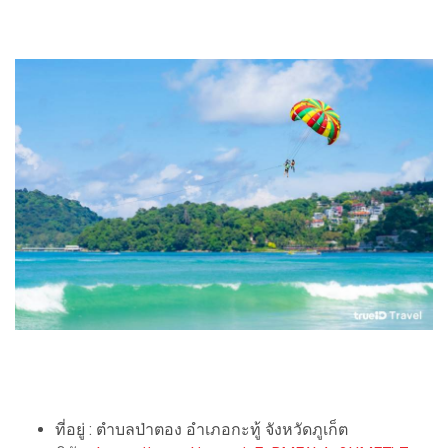
ที่อยู่ : ตำบลป่าตอง อำเภอกะทู้ จังหวัดภูเก็ต