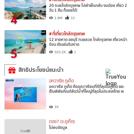
20 ทะเลใกล้กรุงเทพ ไปเช้าเย็นกลับ งบน้อย เที่ยว 2
วัน 1 คืน ก็จอยได้!
4
1.8M
33
# ที่เที่ยวใกล้กรุงเทพ
12 ชายหาด ชลบุรี ทะเลสวย ใกล้กรุงเทพ เที่ยวหน้า
ร้อน เดินเล่นริมหาด
5
503.2K
1
สิทธิประโยชน์แนะนำ
อควาเรีย ภูเก็ต
อควาเรีย ภูเก็ต คืออควาเรียมที่ดีที่สุดในภูเก็ต และ
เป็นพิพิธภัณฑ์สัตว์น้ำที่ใหญ่ที่สุดในประเทศไทย พ
1K
ตอง7 (จ.ภูเก็ต)
ไม่พบข้อมูล