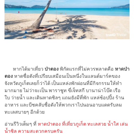
หากได้มาเที่ยว
ป่าตอง
พิกัดแรกที่ไม่ควรพลาดคือ
หาดป่า
ตอง
หาดชื่อดังที่เปรียบเสมือนเป็นหนึ่งในแลนด์มาร์คของ
จังหวัดภูเก็ตเลยก็ว่าได้ เป็นแหล่งพักผ่อนที่มีกิจกรรมให้ทำ
มากมาย ไม่ว่าจะเป็น พาราชูท ขี่เจ็ทสกี บานาน่าโบ๊ต เรือ
ใบ ว่ายน้ำ และเดินหาดชิลๆ แถมยังมีที่พัก แหล่ช้อปปิ้ง ร้าน
อาหาร และบีชคลับชื่อดังให้พวกเราไปนอนอาบแดดรับลม
ทะเลสบายๆ อีกด้วย
อ่านรีวิวเต็มๆ ที่
หาดป่าตอง ที่เที่ยวภูเก็ต ทะเลสวย น้ำใส เล่น
น้ำชิล ความสะดวกครบครัน