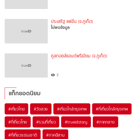
ประเสริฐ แฟชั่น (จ.ภูเก็ต)
ไม่พบข้อมูล
คูลทอยส์แอนด์พรีเมียม (จ.ภูเก็ต)
2
แท็กยอดนิยม
#เที่ยวไทย
#วัดสวย
#เที่ยวใกล้กรุงเทพ
#ที่เที่ยวใกล้กรุงเทพ
#ที่เที่ยวไทย
#รวมที่เที่ยว
#trueidstory
#ภาคกลาง
#ที่เที่ยวธรรมชาติ
#ภาคอีสาน