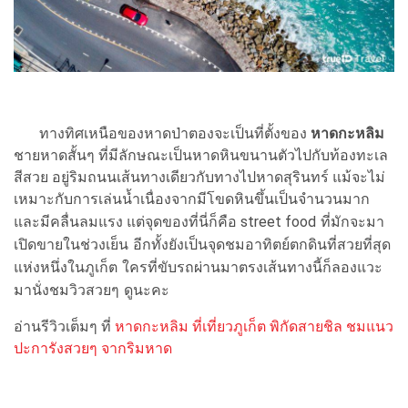
ทางทิศเหนือของหาดป่าตองจะเป็นที่ตั้งของ
หาดกะหลิม
ชายหาดสั้นๆ ที่มีลักษณะเป็นหาดหินขนานตัวไปกับท้องทะเล
สีสวย อยู่ริมถนนเส้นทางเดียวกับทางไปหาดสุรินทร์ แม้จะไม่
เหมาะกับการเล่นน้ำเนื่องจากมีโขดหินขึ้นเป็นจำนวนมาก
ที่มักจะมา
และมีคลื่นลมแรง แต่จุดของที่นี่ก็คือ street food
เปิดขายในช่วงเย็น อีกทั้งยังเป็นจุดชมอาทิตย์ตกดิน
ที่สวยที่สุด
แห่งหนึ่งในภูเก็ต ใครที่ขับรถผ่านมาตรงเส้นทางนี้ก็ลองแวะ
มานั่งชมวิวสวยๆ ดูนะคะ
อ่านรีวิวเต็มๆ ที่
หาดกะหลิม ที่เที่ยวภูเก็ต พิกัดสายชิล ชมแนว
ปะการังสวยๆ จากริมหาด