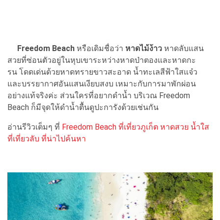
Freedom Beach
หรือเดิมชื่อว่า
หาดไม้ง้าว
หาดลับแสน
สวยที่ซ่อนตัวอยู่ในหุบเขาระหว่างหาดป่าตองและหาดกะ
รน โดดเด่นด้วยหาดทรายขาวสะอาด น้ำทะเลสีฟ้าใสแจ๋ว
และบรรยากาศอันแสนเงียบสงบ เหมาะกับการมาพักผ่อน
อย่างแท้จริงค่ะ ส่วนใครที่อยากดำน้ำ บริเวณ Freedom
Beach ก็มีจุดให้ดำน้ำตื้นดูปะการังด้วยเช่นกัน
อ่านรีวิวเต็มๆ ที่
Freedom Beach ที่เที่ยวภูเก็ต หาดสวย น้ำใส
ที่เที่ยวลับ ที่น่าไปค้นหา