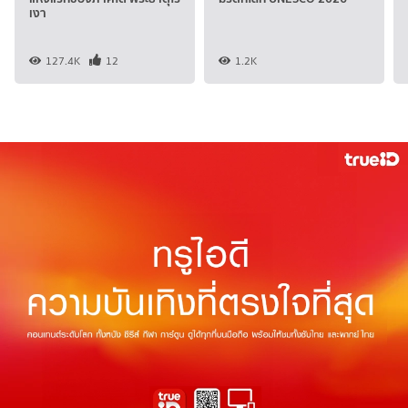
เงา
127.4K
12
1.2K