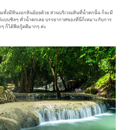
งมีหินงอกหินย้อยด้วย ส่วนบริเวณหินที่น้ำตกนั้น ก็จะมี
ได้แบบชิลๆ ทั่วน้ำตกเลย บรรยากาศของที่นี่ก็เหมาะกับการ
าๆ ก็ได้ฟีลกู้ดดีมากๆ ค่ะ