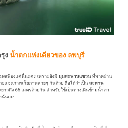
กรุง
น้ำตกแห่งเดียวของ ลพบุรี
มดเพียงแค่นี้นะคะ เพราะยังมี
มุมสะพานแขวน
ที่พาดผ่าน
ายแชะภาพเก็ยภาพสวยๆ กันด้วย ถือได้ว่าเป็น
สะพาน
ะยาวถึง 66 เมตรด้วยกัน สำหรับใช้เป็นทางเดินข้ามน้ำตก
นั่นเอง