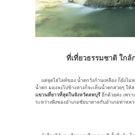
ที่เที่ยวธรรมชาติ ใกล้
แต่จุดไฮไลท์ของ น้ำตกวังก้านเหลือง ก็ยังไม่ห
น้ำตก มองลงไปข้างล่างก็จะเห็นน้ำตกสวยๆ ให้ส
แขวนที่ยาวที่สุดในจังหวัดลพบุรี
อีกด้วยค่ะ เพรา
ระหว่างฝั่งของอำเภอชัยบาดาลกับอำเภอท่าหลวง