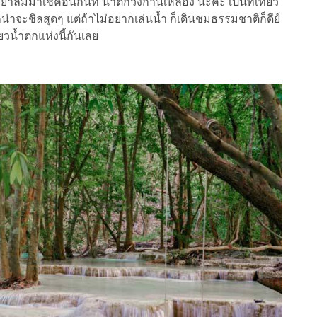
่าลืมมาเช็คอินกันที่ น้ำตกวังก้านเหลือง นะคะ เป็นที่เที่ยว
น่าจะชิลสุดๆ แต่ถ้าไม่อยากเล่นน้ำ ก็เดินชมธรรมชาติก็ดีย์
ยวน้ำตกแห่งนี้กันเลย