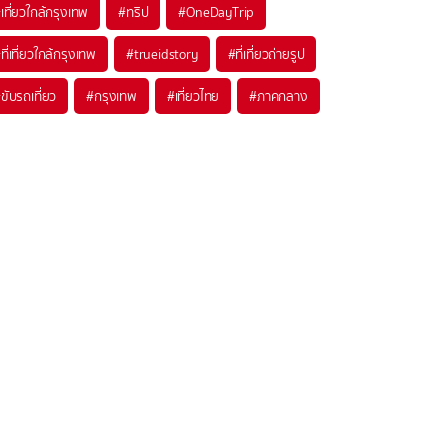
เที่ยวใกล้กรุงเทพ
#ทริป
#OneDayTrip
ที่เที่ยวใกล้กรุงเทพ
#trueidstory
#ที่เที่ยวถ่ายรูป
ขับรถเที่ยว
#กรุงเทพ
#เที่ยวไทย
#ภาคกลาง