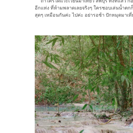
ถ้าใครได้แวะเวียนมาเที่ยว ลพบุรี ทั้งทีแล้ว ก็อย
อีกแห่ง ที่ห้ามพลาดเลยจริงๆ ใครชอบเล่นน้ำตกก็
สุดๆ เหมือนกันค่ะ ไปค่ะ อย่ารอช้า ปักหมุดมาเที่