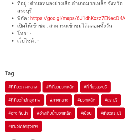
ที่อยู่ : ตำบลหนองย่างเสือ อำเภอมวกเหล็ก จังหวัด
สระบุรี
พิกัด :
https://goo.gl/maps/6J1dhKxzz7ENecD4A
เปิดให้เข้าชม : สามารถเข้าชมได้ตลอดทั้งวัน
โทร : -
เว็บไซต์ : -
Tag
#ที่เที่ยวภาคกลาง
#ที่เที่ยวมวกเหล็ก
#ที่เที่ยวสระบุรี
#ที่เที่ยวใกล้กรุงเทพ
#ภาคกลาง
#มวกเหล็ก
#สระบุรี
#อ่างเก็บน้ำ
#อ่างเก็บน้ำมวกเหล็ก
#เขื่อน
#เที่ยวสระบุรี
#เที่ยวใกล้กรุงเทพ