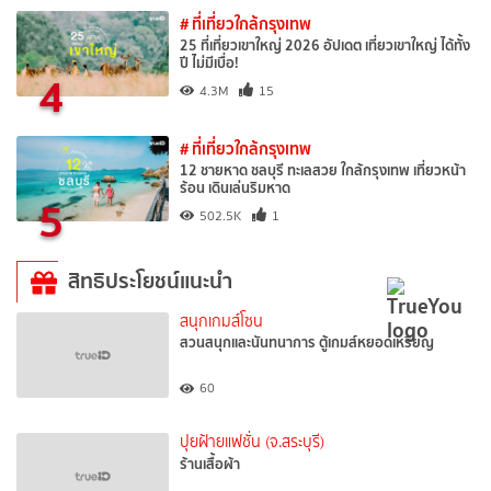
# ที่เที่ยวใกล้กรุงเทพ
25 ที่เที่ยวเขาใหญ่ 2026 อัปเดต เที่ยวเขาใหญ่ ได้ทั้ง
ปี ไม่มีเบื่อ!
4
4.3M
15
# ที่เที่ยวใกล้กรุงเทพ
12 ชายหาด ชลบุรี ทะเลสวย ใกล้กรุงเทพ เที่ยวหน้า
ร้อน เดินเล่นริมหาด
5
502.5K
1
สิทธิประโยชน์แนะนำ
สนุกเกมส์โซน
สวนสนุกและนันทนาการ ตู้เกมส์หยอดเหรียญ
60
ปุยฝ้ายแฟชั่น (จ.สระบุรี)
ร้านเสื้อผ้า