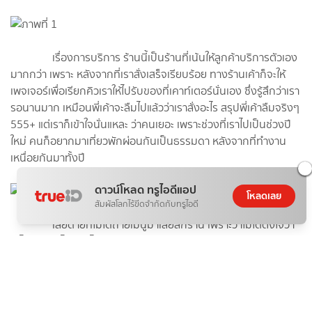
เรื่องการบริการ ร้านนี้เป็นร้านที่เน้นให้ลูกค้าบริการตัวเอง
มากกว่า เพราะ หลังจากที่เราสั่งเสร็จเรียบร้อย ทางร้านเค้าก็จะให้
เพจเจอร์เพื่อเรียกคิวเราให้ไปรับของที่เคาท์เตอร์นั่นเอง ซึ่งรู้สึกว่าเรา
รอนานมาก เหมือนพี่เค้าจะลืมไปแล้วว่าเราสั่งอะไร สรุปพี่เค้าลืมจริงๆ
555+ แต่เราก็เข้าใจนั่นแหละ ว่าคนเยอะ เพราะช่วงที่เราไปเป็นช่วงปี
ใหม่ คนก็อยากมาเที่ยวพักผ่อนกันเป็นธรรมดา หลังจากที่ทำงาน
เหนื่อยกันมาทั้งปี
ดาวน์โหลด ทรูไอดีแอป
โหลดเลย
สัมผัสโลกไร้ขีดจำกัดกับทรูไอดี
เสียดายที่ไม่ได้ถ่ายเมนูมาเลยสักร้าน เพราะว่าไม่ได้ตั้งใจว่า
จะไปรีวิว แต่ไหนๆก็ไปมาแล้ว ก็เลยอยากมาแชร์ประสบการณ์ของตัว
เองให้อ่านกัน และเมนูที่เราสั่งมานั้นก็คือ "Matcha Lazy Bear" หรือ
"ชาเขียวมัทฉะน้องหมี" นั่นเองจ้า ในที่นี้ชาเขียวเค้าใส่ไข่มุกด้วยนะคะ
แล้วก็มีน้องหมีนอนอยู่ด้านบน ดูแล้วน่ารัก และก็น่ากินมากเลยค่ะ
สำหรับรสชาติ เราว่า ชาเขียวโอเคนะ แต่หมีที่อยู่ข้างบนรสชาติไม่ค่อย