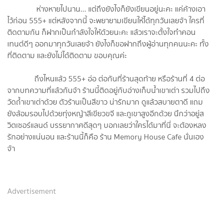
ห่างหายไปนาน... แต่ถึงยังไงก็ยังเขียนอยู่นะคะ แค่ค้างเอา
ไว้ก่อน 555+ แต่หลังจากนี้ จะพยายามเขียนให้ได้ทุกวันเลยจ้า ใครที่
ติดตามกัน ก็ฝากเป็นกำลังใจให้ด้วยนะคะ แล้วเราจะตั้งใจทำคอน
เทนต์ดีๆ ออกมาทุกวันเลยจ้า ยังไงก็ขอฝากถึงผู้อ่านทุกคนนะคะ ทั้ง
ที่ติดตาม และยังไม่ได้ติดตาม ขอบคุณค่ะ
ถึงไหนแล้ว 555+ อ่อ ต่อกันที่ร้านสุดท้าย หรือร้านที่ 4 ต่อ
จากบทความที่แล้วกันจ้า ร้านนี้ติดอยู่กับอ่างเก็บน้ำเขาเต่า รวมไปถึง
วัดถ้ำเขาเต่าด้วย ตัวร้านเป็นสีขาว น่ารักมาก ดูแล้วสบายตาดี แถม
ยังล้อมรอบไปด้วยทุ่งหญ้าสีเขียวขจี และภูเขาสูงอีกด้วย นึกว่าอยู่ส
วิตเซอร์แลนด์ บรรยากาศดีสุดๆ บอกเลยว่าใครได้มาที่นี่ จะต้องหลง
รักอย่างแน่นอน และร้านนี้ก็คือ ร้าน Memory House Cafe นั่นเอง
จ้า
Advertisement