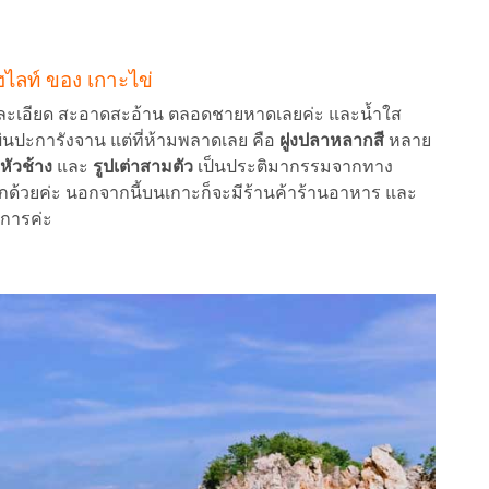
 ไฮไลท์ ของ เกาะไข่
ะเอียด สะอาดสะอ้าน ตลอดชายหาดเลยค่ะ และน้ำใส
แผ่นปะการังจาน แต่ที่ห้ามพลาดเลย คือ
ฝูงปลาหลากสี
หลาย
ปหัวช้าง
และ
รูปเต่าสามตัว
เป็นประติมากรรมจากทาง
ด้วยค่ะ นอกจากนี้บนเกาะก็จะมีร้านค้าร้านอาหาร และ
ิการค่ะ