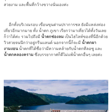
สวยงาม และพื้นที่กว้างขวางนั่นเองค่ะ
อีกทั้งบริเวณรอบ เขื่อนขุนด่านปราการชล ยังมีแหล่งท่อง
เที่ยวอีกมากมาย ทั้ง น้ำตก ภูเขา เรียกว่ามาเที่ยวได้ทั้งวันเลย
ก็ว่าได้ค่ะ รวมไปถึงมี
น้ำตกช่องลม
เป็นไฮไลท์ของที่นี่อีกด้วย
วิวสวยจนนึกว่าอยู่กรีนแลนด์ นอกจากนี้ก็จะมี
น้ำตกผา
งามงอน
น้ำตกที่ได้ชื่อว่ามีความคล้ายกับน้ำตกทีลอซู และ
น้ำตกคลองคราม
ซึ่งบรรยากาศก็ดีไม่แพ้น้ำตกอื่นๆ เลยค่ะ