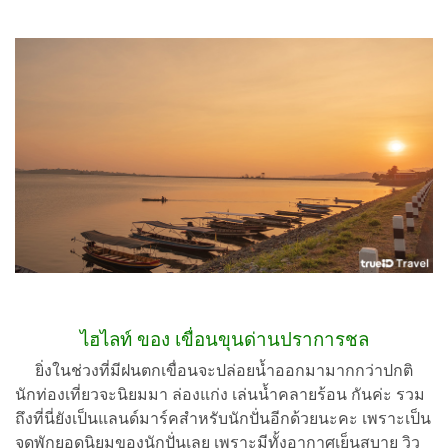
ไฮไลท์ ของ เขื่อนขุนด่านปราการชล
ยิ่งในช่วงที่มีฝนตกเขื่อนจะปล่อยน้ำออกมามากกว่าปกติ
นักท่องเที่ยวจะนิยมมา ล่องแก่ง เล่นน้ำคลายร้อน กันค่ะ รวม
ถึงที่นี่ยังเป็นแลนด์มาร์คสำหรับนักปั่นอีกด้วยนะคะ เพราะเป็น
จุดพักยอดนิยมของนักปั่นเลย เพราะมีทั้งอากาศเย็นสบาย วิว