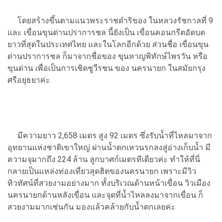
โดยสร้างขึ้นตามแนวพระราชดำริของ ในหลวงรัชกาลที่ 9
และ เขื่อนขุนด่านปราการชล นี้ยังเป็น เขื่อนคอนกรีตอัดบด
ยาวที่สุดในประเทศไทย และในโลกอีกด้วย ส่วนชื่อ เขื่อนขุน
ด่านปราการชล ก็มาจากชื่อของ ขุนหาญพิทักษ์ไพรวัน หรือ
ขุนด่าน เพื่อเป็นการเชิดชูวีรชน ของ นครนายก ในสมัยกรุง
ศรีอยุธยาค่ะ
มีความยาว 2,658 เมตร สูง 92 เมตร ซึ่งรับน้ำที่ไหลมาจาก
อุทยานแห่งชาติเขาใหญ่ ผ่านน้ำตกเหวนรกลงสู่อ่างเก็บน้ำ มี
ความจุมากถึง 224 ล้าน ลูกบาศก์เมตรทีเดียวค่ะ ทำให้ที่นี่
กลายเป็นแหล่งท่องเที่ยวสุดฮิตของนครนายก เพราะมีวิว
ทิวทัศน์ที่สวยงามอย่างมาก ทั้งบริเวณด้านหน้าเขื่อน วิวเมือง
นครนายกด้านหลังเขื่อน และจุดที่น้ำไหลลงมาจากเขื่อน ก็
สวยงามมากเช่นกัน มองแล้วคล้ายกับน้ำตกเลยค่ะ