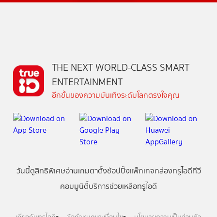
THE NEXT WORLD-CLASS SMART
ENTERTAINMENT
อีกขั้นของความบันเทิงระดับโลกตรงใจคุณ
วันนี้
ดู
สิทธิพิเศษ
อ่าน
เกม
ตาตั้ง
ช้อปปิ้ง
แพ็กเกจ
กล่องทรูไอดีทีวี
คอมมูนิตี้
บริการช่วยเหลือทรูไอดี