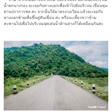
น้ำตกนางรอง จะเจอกับทางแยกเพื่อเข้าไปยังบริเวณ เขื่อนขุน
ด่านปราการชล ค่ะ จากนั้นให้มาตรงวงเวียน แล้วจะเจอกับ
ทางแยกซ้ายเพื่อขึ้นสู่สันเขื่อน ค่ะ หรือจะเลี้ยวขวาข้าม
สะพานไปเพื่อไปบริเวณจุดเล่นน้ำด้านล่างก็ได้เหมือนกันค่ะ