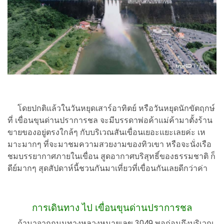
โดยปกติแล้วในวันหยุดเสาร์อาทิตย์ หรือวันหยุดนักขัตฤกษ์
ที่ เขื่อนขุนด่านปราการชล จะมีบรรดาพ่อค้าแม่ค้ามาตั้งร้าน
ขายของอยู่ตรงใกล้ๆ กับบริเวณสันเขื่อนเยอะแยะเลยค่ะ เห
มาะมากๆ ที่จะมาชมความสวยงามของทิวเขา หรือจะนั่งเรือ
ชมบรรยากาศภายในเขื่อน สูดอากาศบริสุทธิ์ของธรรมชาติ ก็
ดีย์มากๆ สุดสัปดาห์นี้ชวนกันมาเที่ยวที่เขื่อนกันเลยดีกว่าค่า
การเดินทาง ไป เขื่อนขุนด่านปราการชล
ถ้ามาจากถนนทางหลวงหมายเลข 3049 พอก่อนถึงบริเวณ