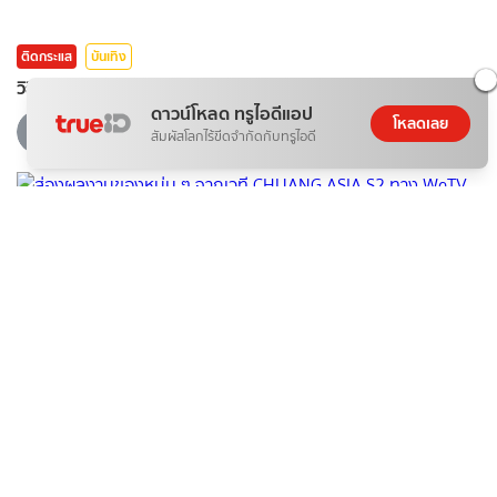
ติดกระแส
บันเทิง
วิธีโหวต "น้องเนเน่" ให้ชนะ AGT 2026 ง่ายๆ ใน 5 นาที
ดาวน์โหลด ทรูไอดีแอป
08 ส.ค. 2026
โหลดเลย
สัมผัสโลกไร้ขีดจำกัดกับทรูไอดี
ติดกระแส
บันเทิง
ส่องผลงานของหนุ่ม ๆ จากเวที CHUANG ASIA S2 ทาง WeTV