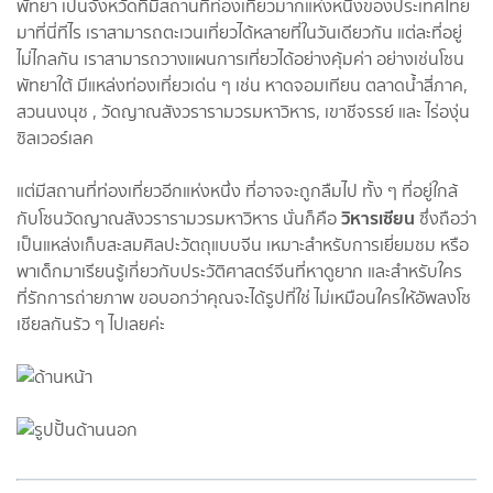
พัทยา เป็นจังหวัดที่มีสถานที่ท่องเที่ยวมากแห่งหนึ่งของประเทศไทย
มาที่นี่ทีไร เราสามารถตะเวนเที่ยวได้หลายที่ในวันเดียวกัน แต่ละที่อยู่
ไม่ไกลกัน เราสามารถวางแผนการเที่ยวได้อย่างคุ้มค่า อย่างเช่นโซน
พัทยาใต้ มีแหล่งท่องเที่ยวเด่น ๆ เช่น หาดจอมเทียน ตลาดน้ำสี่ภาค,
สวนนงนุช , วัดญาณสังวรารามวรมหาวิหาร, เขาชีจรรย์ และ ไร่องุ่น
ซิลเวอร์เลค
แต่มีสถานที่ท่องเที่ยวอีกแห่งหนึ่ง ที่อาจจะถูกลืมไป ทั้ง ๆ ที่อยู่ใกล้
วิหารเซียน
กับโซนวัดญาณสังวรารามวรมหาวิหาร นั่นก็คือ
ซึ่งถือว่า
เป็นแหล่งเก็บสะสมศิลปะวัตถุแบบจีน เหมาะสำหรับการเยี่ยมชม หรือ
พาเด็กมาเรียนรู้เกี่ยวกับประวัติศาสตร์จีนที่หาดูยาก และสำหรับใคร
ที่รักการถ่ายภาพ ขอบอกว่าคุณจะได้รูปที่ใช่ ไม่เหมือนใครให้อัพลงโซ
เชียลกันรัว ๆ ไปเลยค่ะ