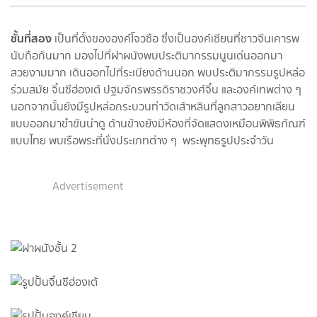
ชั้นที่สอง
เป็นที่ตั้งขององค์โจวซือ ซึ่งเป็นองค์เซียนที่ชาวจีนเคารพ
นับถือกันมาก มองไปที่ฝาผนังพบประติมากรรมนูนเด่นออกมา
สวยงามมาก เดินออกไปที่ระเบียงด้านนอก พบประติมากรรมรูปหล่อ
ร่วมสมัย จิ๋นซีฮ่องเต้ ปฐมจักรพรรดิราชวงศ์จิ๋น และองค์เทพต่าง ๆ
นอกจากนั้นยังมีรูปหล่อกระบวนท่าวัดเส้าหลินที่ลูกสาวอยากเลียน
แบบออกมาขำขันน่าดู ด้านข้างยังมีห้องที่จัดแสดงเหมือนพิพิธภัณฑ์
แบบไทย พบเรือพระที่นั่งประเภทต่าง ๆ พระพุทธรูปประจำวัน
Advertisement