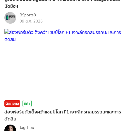
นัดชิงฯ
BSports8
09 ส.ค. 2026
ติดกระแส
กีฬา
ส่องฟอร์มตัวเต็งคว้าแชมป์โลก F1 เจาะลึกรถสมรรถนะและการ
ตัดสิน
Jaychou