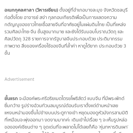
อเนกกุศลศาลา (วิหารเซียน)
ตั้งอยู่ที่อำเภอบางละมุง จังหวัดชลบุรี
ก่อตั้งโดย อาจารย์ สง่า กุลกอบเกียรติ
เพื่อเป็นการแสดงความ
กตัญญูของชาวไทยเชื้อสายจีนที่อาศัยอยู่ในแผ่นดินไทย เป็นที่แหล่ง
รวมศิลปะไทย-จีน ชั้นสูงมากมาย และยังได้รับมอบโบราณวัตถุ และ
ศิลปวัตถุ 328 รายการจากรัฐบาลจีนประกอบด้วย ประติมากรรม
ภาพวาด สิ่งของเครื่องใช้ของจีนที่ล้ำค่า หาดูได้ยาก ประกอบด้วย 3
ชั้น
Advertisement
ชั้นแรก
จะมีองค์พระศรีอริยเมตไตรยโพธิสัตว์ แบบจีน ที่มีพระพักต์
ยิ้มกว้าง รูปร่างอ้วนท้วนสมบูรณ์ต้อนรับเราตั้งแต่ด้านหน้าเลย
แหงนหน้ามองขึ้นไปข้างบนประตูทางเข้า หยุดมองดูหัวมังกรสามมิติ
ที่เหมือนจะพุ่งออกมา งดงามมากค่ะ เดินเข้าไปเรื่อย ๆ จะเห็นรูปหล่อ
ขององค์เซียนต่าง ๆ จุดเด่นที่จะพลาดไม่ได้เลยก็คือ ‘หุ่นทหารดินเผา’