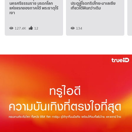
นครศรีธรรมราช มรดกโลก
ประตูสู่โรดทริปไทย-มาเลเซีย
แห่งแรกของภาคใต้ พระธาตุไร้
เที่ยวใต้ฟินกว่าเดิม
เงา
127.4K
12
134