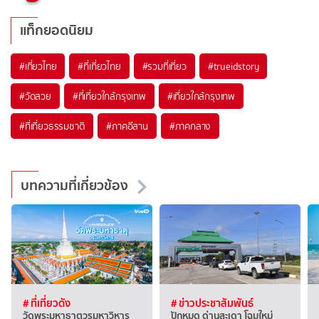
แท็กยอดนิยม
#เที่ยวไทย
#ที่เที่ยวไทย
#รวมที่เที่ยว
#trueidstory
#วัดสวย
#ที่เที่ยวใกล้กรุงเทพ
#เที่ยวใกล้กรุงเทพ
#ที่เที่ยวธรรมชาติ
#ภาคอีสาน
#ภาคกลาง
บทความที่เกี่ยวข้อง
# ที่เที่ยวดัง
# ข่าวประชาสัมพันธ์
วัดพระมหาธาตุวรมหาวิหาร
ปักหมุด ด่านสะเดา โฉมใหม่