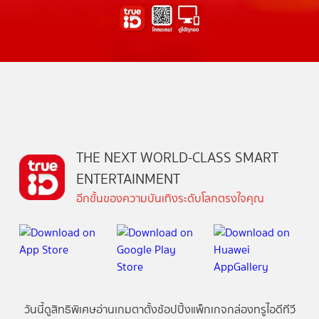
THE NEXT WORLD-CLASS SMART
ENTERTAINMENT
อีกขั้นของความบันเทิงระดับโลกตรงใจคุณ
วันนี้
ดู
สิทธิพิเศษ
อ่าน
เกม
ตาตั้ง
ช้อปปิ้ง
แพ็กเกจ
กล่องทรูไอดีทีวี