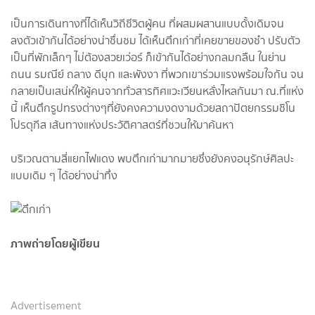
เป็นการเดินทางที่ได้เห็นวิถีชีวิตผู้คน ที่ผสมผสานแบบดั้งเดิมจน
ลงตัวเข้ากันได้อย่างน่าชื่นชม ได้เห็นตึกเก่าที่เคยขายของชำ ปรับตัว
เป็นที่พักเล็กๆ ไม่ต้องสวยเว่อร์ ก็เข้ากันได้อย่างกลมกลืน ในย่าน
ถนน รมณีย์ ถลาง ดีบุก และพังงา ที่พวกเขาร่วมแรงพร้อมใจกัน จน
กลายเป็นเสน่ห์ให้ผู้คนจากทั่วสารทิศแวะเวียนหลั่งไหลกันมา ณ.ที่แห่ง
นี้ เห็นตึกรูปทรงต่างๆที่ยังคงความงดงามด้วยสถาปัตยกรรมชิโน
โปรตุกีส เส้นทางแห่งประวัติศาสตร์ที่ชวนให้มาค้นหา
บริเวณตามสี่แยกไฟแดง พบตึกเก่ามากมายซึ่งยังคงอนุรักษ์ศิลปะ
แบบเดิม ๆ ได้อย่างน่าทึ่ง
ภาพถ่ายโดยผู้เขียน
Advertisement