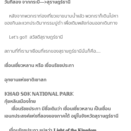
วันที่สอง​ จากกระบี่--->สุราษฎร์ธานี​
หลังจากพวกเราท่องเที่ยวเขาขนาบน้ำแล้ว​ พวกเราก็เดินไปหา
ของกินละแวกประติมากรรม​ปูดำ​ เพื่อเติมพลังก่อนออกเดินทาง
Let's​ go!! สวัสดีสุราษฎร์ธานี​
สถานที่ที่เรามาเยือนที่แรกของสุราษฎร์ธานี​นั่นก็คือ....
เขื่อนเชี่ยวหลาน​ หรือ​ เขื่อนรัชช​ประภา​
อุ
ทยานแห่งชาติเขาสก
𝕂ℍ𝔸𝕆​ 𝕊𝕆𝕂​ ℕ𝔸𝕋𝕀𝕆ℕ𝔸𝕃​ ℙ𝔸ℝ𝕂
กุ้ยหลินเมืองไทย
เขื่อนรัชชประภา​ มีชื่อเดิมว่า​ เขื่อนเชี่ยวหลาน​ เป็นเขื่อน
เอนกประสงค์​แห่งที่สองของภาคใต้​ อยู่ในจังหวัดสุราษฎร์ธานี
เขื่อนรัชชประภา​ แปลว่า 𝐋𝐢𝐠𝐡𝐭​ 𝐨𝐟 𝐭𝐡𝐞​ 𝐊𝐢𝐧𝐠𝐝𝐨𝐦