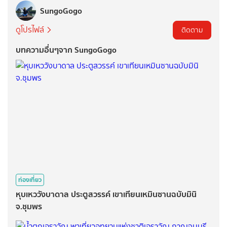
SungoGogo
ดูโปรไฟล์
ติดตาม
บทความอื่นๆจาก SungoGogo
ท่องเที่ยว
หุบเหววังบาดาล ประตูสวรรค์ เขาเทียนเหมินซานฉบับมินิ
จ.ชุมพร