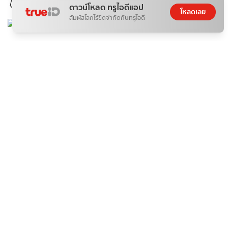
06 ส.ค. 2026
ดาวน์โหลด ทรูไอดีแอป
โหลดเลย
สัมผัสโลกไร้ขีดจำกัดกับทรูไอดี
ติดกระแส
เสริมดวง
พิกัดขอพรเรื่องความรัก ครึ่งปีหลัง 2569
จิตไม่ว่าง
06 ส.ค. 2026