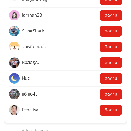
iamnan23
ติดตาม
SilverShark
ติดตาม
วันหนึ่งวันนั้น
ติดตาม
หงส์ดรุณ
ติดตาม
ฝันดี
ติดตาม
แอ๊ะแอ๋🤪
ติดตาม
Pchalisa
ติดตาม
Advertisement