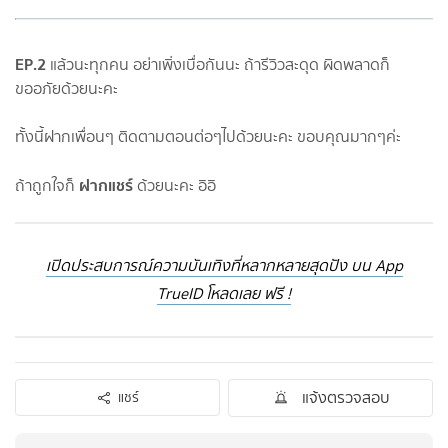
EP.2
แล้วนะทุกคน​ อย่าเพิ่งเบื่อกันนะ​ ถ้ารีวิวสะดุด​ ผิดพลาดก็
ขออภัยด้วยนะคะ​
ทั้งนี้ฝากเพื่อนๆ​ ติดตามตอนต่อๆไปด้วยนะคะ​ ขอบคุณ​มากๆค่ะ​
ฝากแชร์​
ถ้าถูกใจก็​
ด้วยนะคะ​ อิอิ
เปิดประสบการณ์ความบันเทิงที่หลากหลายสุดปัง บน App
TrueID โหลดเลย ฟรี !
แจ้งตรวจสอบ
แชร์