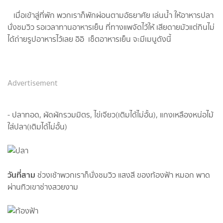
เมื่อเข้าสู่ที่พัก​ พวกเราก็พักผ่อนตามอัธยาศัย​ เล่นน้ำ​ ให้อาหารปลา​
นั่งชมวิว​ รอเวลาทานอาหารเย็น​ ที่ทางแพจัดไว้ให้​ เสียดายมัวแต่กินไม่
ได้ถ่ายรูปอาหารไว้เลย​ อิอิ​ เซ็ตอาหารเย็น​ จะมีเมนู​ดังนี้
Advertisement
- ปลาทอด, ผัดผักรวมมิตร, ไข่เจียว(เติมได้ไม่อั้น), แกงเหลืองหน่อไม้
ใส่ปลา(เติมได้ไม่อั้น)​
วันที่สาม​
ช่วงเช้า​พวกเราก็นั่งชมวิว​ แสงสี​ ของท้องฟ้า​ หมอก​ พาด
ผ่านทิวเขาช่างสวยงาม