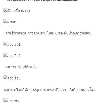
เ​อ้า!! ได้เวลาเดินทางสู่ดินแดนในหุบเขา​และผืนน้ำอันกว้างใหญ่
เดินทางมาถึงที่พักแล้ว
แพนางไพร
พวกเราเลือกที่พักของอุทยานแห่งชาติ​เขา​สก​ นั่นคือ​