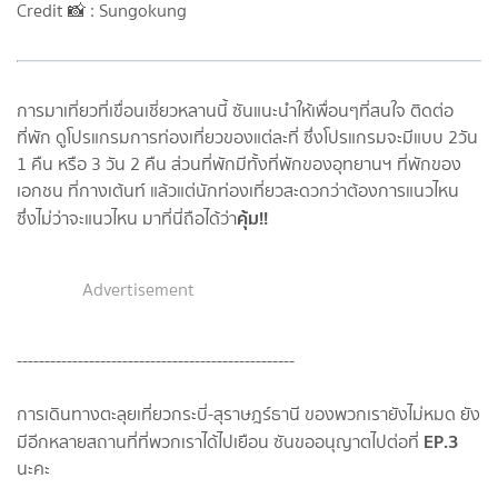
Credit​ 📸 : Sungokung
การมาเที่ยวที่เขื่อนเชี่ยวหลานนี้​ ซันแนะนำให้เพื่อนๆที่สนใจ​ ติดต่อ
ที่พัก​ ดูโปรแกรมการท่องเที่ยวของแต่ละที่​ ซึ่งโปรแกรมจะมีแบบ 2​วัน​
1​ คืน​ หรือ​ 3​ วัน​ 2​ คืน​ ส่วนที่พักมีทั้งที่พักของอุทยานฯ​ ที่พักของ
เอกชน​ ที่กางเต้นท์​ แล้วแต่นักท่องเที่ยวสะดวก​ว่าต้องการแนวไหน​
คุ้ม
​​​​​​!!
ซึ่งไม่ว่าจะแนวไหน​ มาที่นี่ถือได้ว่า
Advertisement
--------------------------------------------------
การเดินทางตะลุยเที่ยวกระบี่​-สุ​ราษฎร์​ธานี​ ของพวกเรายังไม่หมด​ ยัง
EP.3
มีอีกหลายสถานที่ที่พวกเราได้ไปเยือน​ ซันขออนุญาต​ไปต่อที่
นะคะ