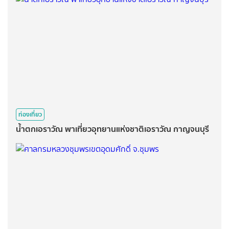
ท่องเที่ยว
น้ำตกเอราวัณ​ พาเที่ยวอุทยานแห่งชาติเอราวัณ​ กาญจนบุรี​