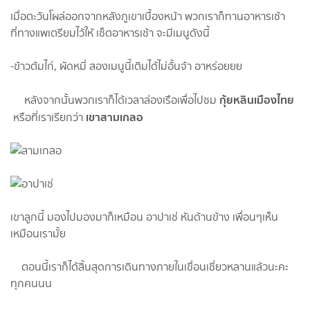
เมื่อตะวันโผล่ออกจากหลังภูเขาเบื้องหน้า​ พวกเราก็ทานอาหารเช้า​
ที่ทางแพเตรียมไว้ให้​ เซ็ตอาหารเช้า​ จะมีเมนูดังนี้​
-ข้าวต้มไก่, ผัดหมี่​ สองเมนูนี้เติมได้ไม่อั้นจ้า​ อาหร่อยยย
กุ้ยหลิน​เมือง​ไทย​
หลังจากนั้นพวกเราก็ได้เวลาล่องเรือเพื่อไปชม​
เขาสามเกลอ
หรือที่เราเรียกว่า​
เขาลูกนี้​ มองไปมองมาก็​เหมือน​ อาปาเช่​ หันด้านข้าง​ เพื่อนๆเห็น
เหมือนเรามั้ย
ตอนนี้เราก็ได้สิ้นสุดการเดินทางภายในเขื่อนเชี่ยวหลานแล้วนะคะ
ทุกคนนน​