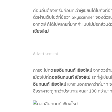
ก่อนอื่นต้องเกริ่นก่อนค่ะว่าผู้เขียนได้ไปถึง
ตั๋วผ่านเว็บไซต์ที่ชื่อว่า Skyscanner จองตั๋ว
อาทิตย์ ก็ได้ไปหลายที่มากค่ะแบบไม่มีรถส่วนตัว
เชียงใหม่
Advertisement
ดอยอินทนนท์ เชียงใหม่
การจะไปที่
จากตัวอำเภ
ดอยอินทนนท์ เชียงใหม่
เมืองไปที่
รถที่ผู้เขีย
อินทนนท์ เชียงใหม่
เขาจะบอกราคาว่ากี่บาท จ
ซึ่งราคาจะถูกกว่าประมาณคนละ 100 กว่าบาทเท