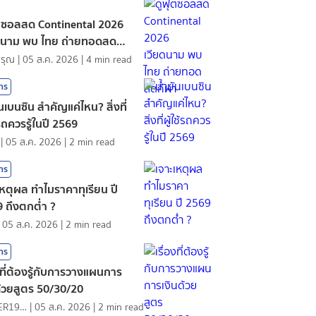
ตซอลสด Continental 2026
ดนาม พบ ไทย ถ่ายทอดสด
ดรุณ
|
05 ส.ค. 2026
|
4
min read
สาร
ันเบนซิน สำคัญแค่ไหน? สิ่งที่
้รถควรรู้ในปี 2569
|
05 ส.ค. 2026
|
2
min read
สาร
เหตุผล ทำไมราคาทุเรียน ปี
 ถึงตกต่ำ ?
|
05 ส.ค. 2026
|
2
min read
สาร
องที่ต้องรู้กับการวางแผนการ
ด้วยสูตร 50/30/20
MISTER1997
|
05 ส.ค. 2026
|
2
min read