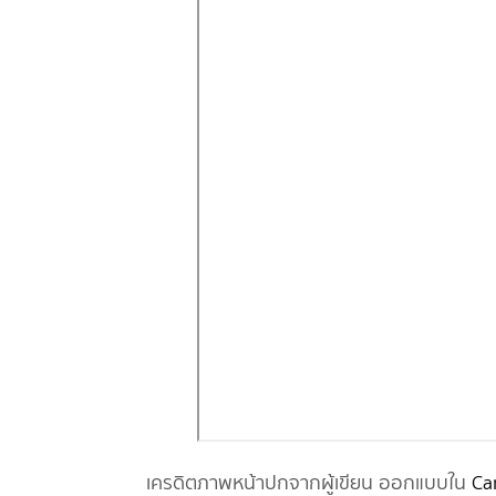
เครดิตภาพหน้าปกจากผู้เขียน ออกแบบใน
Ca