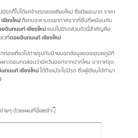
ม่มีรถก็ไปได้แค่จ้างรถแดงเชียงใหม่ ซึ่งมีเยอะมาก ราคา
เชียงใหม่
ก็แทบจะหาบรรยากาศจากที่อื่นที่เหมือนกับ
ยอินทนนท์ เชียงใหม่
แบบไม่มีรถส่วนตัวนี้สำคัญคือ
ดอยอินทนนท์ เชียงใหม่
ยวที่
นักท่องเที่ยวไปถ่ายรูปกับป้ายบอกข้อมูลของอุณหภูมิที่
ดยเฉพาะตอนทดสอบว่ามีควันออกจากปากไหม อากาศจุด
นทนนท์ เชียงใหม่
ได้ถึงแม้จะไม่มีรถ ซึ่งผู้เขียนได้ทำมา

่ายๆ ด้วยแผนที่นี้เลยจ้า👇