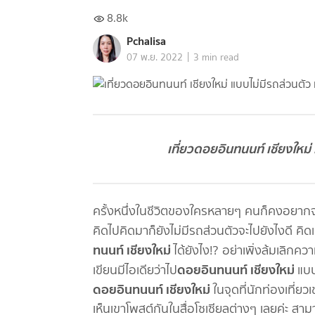
8.8k
Pchalisa
|
07 พ.ย. 2022
3 min read
เที่ยวดอยอินทนนท์ เชียงใหม่ 
ครั้งหนึ่งในชีวิตของใครหลายๆ คนก็คงอยาก
คิดไปคิดมาก็ยังไม่มีรถส่วนตัวจะไปยังไงดี คิดแ
ทนนท์ เชียงใหม่
ได้ยังไง!? อย่าเพิ่งล้มเลิกควา
ดอยอินทนนท์ เชียงใหม่
เขียนมีไอเดียว่าไป
แบบ
ดอยอินทนนท์ เชียงใหม่
​​​​​ในจุดที่นักท่องเท
เห็นเขาโพสต์กันในสื่อโซเซียลต่างๆ เลยค่ะ สา