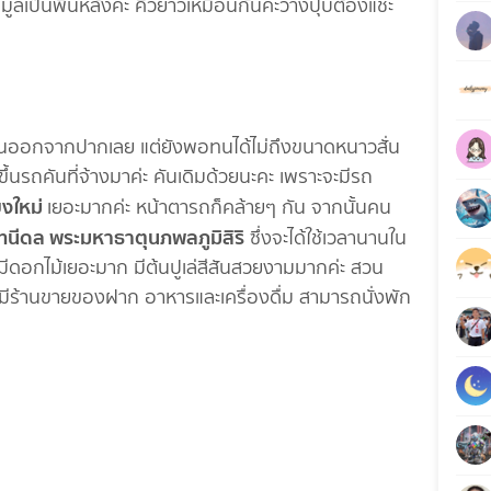
มูลเป็นพื้นหลังค่ะ คิวยาวเหมือนกันค่ะว่างปุ๊บต้องแชะ
ันออกจากปากเลย แต่ยังพอทนได้ไม่ถึงขนาดหนาวสั่น
ึ้นรถคันที่จ้างมาค่ะ คันเดิมด้วยนะคะ เพราะจะมีรถ
ยงใหม่
เยอะมากค่ะ หน้าตารถก็คล้ายๆ กัน จากนั้นคน
นีดล พระมหาธาตุนภพลภูมิสิริ
ซึ่งจะได้ใช้เวลานานใน
ิว มีดอกไม้เยอะมาก มีต้นปูเล่สีสันสวยงามมากค่ะ สวน
ง มีร้านขายของฝาก อาหารและเครื่องดื่ม สามารถนั่งพัก