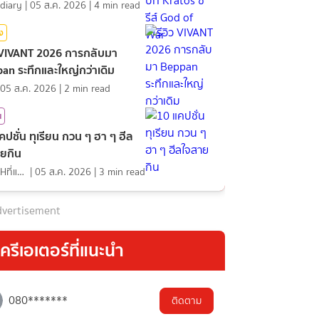
diary
|
05 ส.ค. 2026
|
4
min read
ิง
ว VIVANT 2026 การกลับมา
an ระทึกและใหญ่กว่าเดิม
05 ส.ค. 2026
|
2
min read
น
คปชั่น ทุเรียน กวน ๆ ฮา ๆ ฮีล
ยกิน
CRUSHที่แปลว่าแอบชอบ
|
05 ส.ค. 2026
|
3
min read
vertisement
ครีเอเตอร์ที่แนะนำ
080*******
ติดตาม