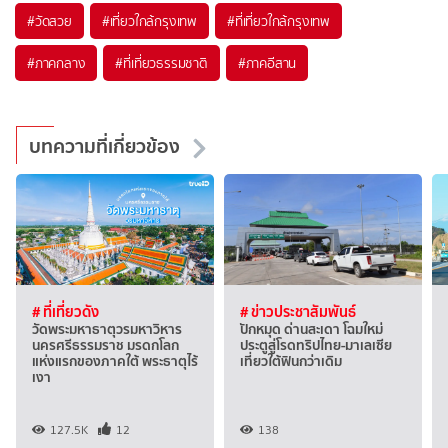
#วัดสวย
#เที่ยวใกล้กรุงเทพ
#ที่เที่ยวใกล้กรุงเทพ
#ภาคกลาง
#ที่เที่ยวธรรมชาติ
#ภาคอีสาน
บทความที่เกี่ยวข้อง
# ที่เที่ยวดัง
# ข่าวประชาสัมพันธ์
วัดพระมหาธาตุวรมหาวิหาร
ปักหมุด ด่านสะเดา โฉมใหม่
นครศรีธรรมราช มรดกโลก
ประตูสู่โรดทริปไทย-มาเลเซีย
แห่งแรกของภาคใต้ พระธาตุไร้
เที่ยวใต้ฟินกว่าเดิม
เงา
127.5K
12
138