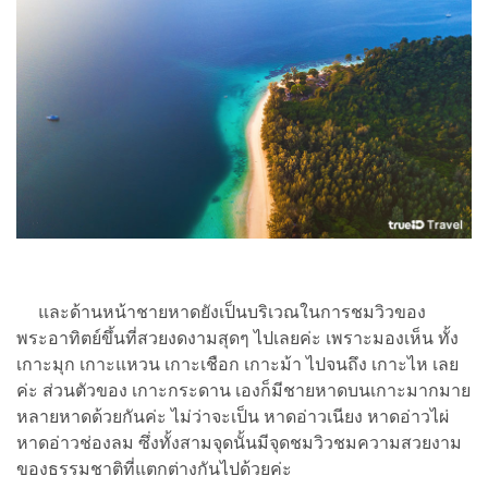
และด้านหน้าชายหาดยังเป็นบริเวณในการชมวิวของ
พระอาทิตย์ขึ้นที่สวยงดงามสุดๆ ไปเลยค่ะ เพราะมองเห็น ทั้ง
เกาะมุก เกาะแหวน เกาะเชือก เกาะม้า ไปจนถึง เกาะไห เลย
ค่ะ ส่วนตัวของ เกาะกระดาน เองก็มีชายหาดบนเกาะมากมาย
หลายหาดด้วยกันค่ะ ไม่ว่าจะเป็น หาดอ่าวเนียง หาดอ่าวไผ่
หาดอ่าวช่องลม ซึ่งทั้งสามจุดนั้นมีจุดชมวิวชมความสวยงาม
ของธรรมชาติที่แตกต่างกันไปด้วยค่ะ