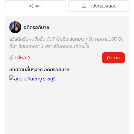
แจ้งตรวจสอบ
แชร์
อดิศรอภิบาล
สวัสดีครับผมชื่ออั๋น นั่นก็เป็นชื่อเล่นผมนะครับ ผมอายุ18ปี ซึ่ง
ที่มาเขียนบทความเพราะเป็นคนชอบคิดอะไร
ดูโปรไฟล์
ติดตาม
บทความอื่นๆจาก อดิศรอภิบาล