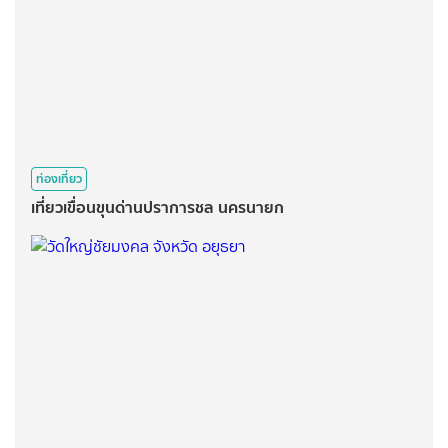
ท่องเที่ยว
เที่ยวเขื่อนขุนด่านปราการชล นครนายก