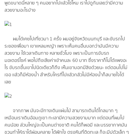
พูดขนาดนี้หลาย ๆ คนอยากไปเเล้วใช่ไหม เราไปดูกันเลยว่ามีความ
สวยงามอะไรบ้าง
ผมได้เคยไปเที่ยวมา 1 ครั้ง ผมอยู่จังหวัดนนทบุรี เเละขับรถไป
ระยองเพื่อมา เขาเเหลมหญ้า เพราะเห็นคนอื่นบอกว่ามันมีความ
สวยงาม ใช้เวลาเดินทาง หลายชั่วโมง เพราะเป็นการขับรถ
มอเตอร์ไซค์ พอไปถึงเสียค่าเข้าคนละ 60 บาท ซึ่งราคาก็ไม่ได้เเพงอะ
ไร ขับรถขึ้นเขาไปนิดเดียวก็ถึง เห็นเขาบอกมีลิงด้วยนะ เเต่ตอนไปไม่
เจอ เเล้วก็มีห้องน้ำ สำหรับใครที่ไปเเล้วกลัวไม่มีห้องน้ำก็สบายใจได้
เลย
จากภาพ มันจะมีทางเดินเเผ่นไม้ สามารถเดินได้ไกลมาก ๆ
เหมือนเราเดินอ้อมภูเขา ทะเลามีความสวยงามมาก เเต่ตอนที่ผมไป
คนน้อย ส่วนใหญ่จะเป็นคนต่างชาติ คนได้ก็พอมี เเละบรรยากาศมัน
ชวนทำให้เราได้ผ่อนคลาย ได้พักใจ ตรงหินที่ติดทะเล ก็จะมีปูตัวเล็ก ๆ