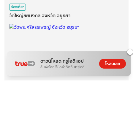
ท่องเที่ยว
วัดใหญ่ชัยมงคล จังหวัด อยุธยา
ดาวน์โหลด ทรูไอดีแอป
โหลดเลย
สัมผัสโลกไร้ขีดจำกัดกับทรูไอดี
ท่องเที่ยว
วัดพระศรีสรรเพชญ์ จังหวัด อยุธยา