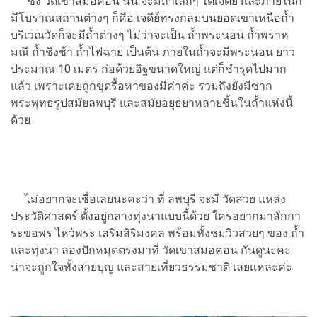
ซึ่ง วัดเขาสมอคอน นั้น จะมีถ้ำเล็กๆ ใต้เจดีย์ และภายในก็
มีโบราณสถานต่างๆ ก็คือ เจดีย์ทรงกลมบนยอดเขาเหนือถ้ำ
บริเวณวัดก็จะมีถ้ำต่างๆ ไม่ว่าจะเป็น ถ้ำพระนอน ถ้ำพราห
มณี ถ้ำชิงช้า ถ้ำไฟฉาย เป็นต้น ภายในถ้ำจะมีพระนอน ยาว
ประมาณ 10 เมตร ก่อด้วยอิฐขนาดใหญ่ แต่ก็ชำรุดไปมาก
แล้ว เพราะเคยถูกขุดรื้อหาของมีค่าค่ะ รวมถึงยังมีซาก
พระพุทธรูปสมัยลพบุรี และสมัยอยุธยาหลายชิ้นในถ้ำแห่งนี้
ด้วย
ไม่อยากจะเชื่อเลยนะคะว่า ที่ ลพบุรี จะมี วัดสวย แหล่ง
ประวัติศาสตร์ ตั้งอยู่กลางทุ่งนาแบบนี้ด้วย ใครอยากมาสักกา
ระขอพร ไหว้พระ เสริมสิริมงคล พร้อมทั้งชมวิวสวยๆ ของ ถ้ำ
และทุ่งนา ลองปักหมุดตรงมาที่ วัดเขาสมอคอน กันดูนะคะ
น่าจะถูกใจทั้งสายบุญ และสายเที่ยวธรรมชาติ เลยแหละค่ะ