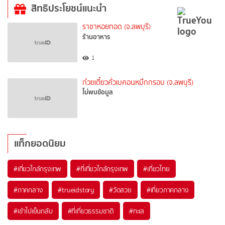
สิทธิประโยชน์แนะนำ
ราชาหอยทอด (จ.ลพบุรี)
ร้านอาหาร
1
ก๋วยเตี๋ยวคั่วเบคอนหมึกกรอบ (จ.ลพบุรี)
ไม่พบข้อมูล
แท็กยอดนิยม
#เที่ยวใกล้กรุงเทพ
#ที่เที่ยวใกล้กรุงเทพ
#เที่ยวไทย
#ภาคกลาง
#trueidstory
#วัดสวย
#เที่ยวภาคกลาง
#เช้าไปเย็นกลับ
#ที่เที่ยวธรรมชาติ
#ทะเล