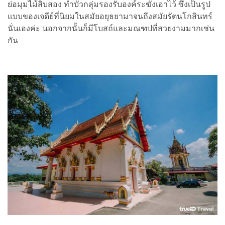
ย่อมุมไม้สิบสอง ทำบัวกลุ่มรองรับองค์ระฆังเอาไว้ ซึ่งเป็นรูป
แบบของเจดีย์ที่นิยมในสมัยอยุธยามาจนถึงสมัยรัตนโกสินทร์
นั่นเองค่ะ นอกจากนั้นก็มีโบสถ์และมณฑปที่สวยงามมากเช่น
กัน