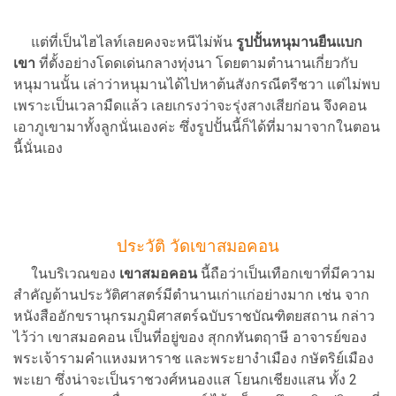
แต่ที่เป็นไฮไลท์เลยคงจะหนีไม่พ้น
รูปปั้นหนุมานยืนแบก
เขา
ที่ตั้งอย่างโดดเด่นกลางทุ่งนา โดยตามตำนานเกี่ยวกับ
หนุมานนั้น เล่าว่าหนุมานได้ไปหาต้นสังกรณีตรีชวา แต่ไม่พบ
เพราะเป็นเวลามืดแล้ว เลยเกรงว่าจะรุ่งสางเสียก่อน จึงคอน
เอาภูเขามาทั้งลูกนั่นเองค่ะ ซึ่งรูปปั้นนี้ก็ได้ที่มามาจากในตอน
นี้นั่นเอง
ประวัติ วัดเขาสมอคอน
ในบริเวณของ
เขาสมอคอน
นี้ถือว่าเป็นเทือกเขาที่มีความ
สำคัญด้านประวัติศาสตร์มีตำนานเก่าแก่อย่างมาก เช่น จาก
หนังสืออักขรานุกรมภูมิศาสตร์ฉบับราชบัณฑิตยสถาน กล่าว
ไว้ว่า เขาสมอคอน เป็นที่อยู่ของ สุกกทันตฤาษี อาจารย์ของ
พระเจ้ารามคำแหงมหาราช และพระยางำเมือง กษัตริย์เมือง
พะเยา ซึ่งน่าจะเป็นราชวงศ์หนองแส โยนกเชียงแสน ทั้ง 2