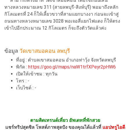
สามารถตรงมาที่ วัดเขาสมอคอน โดยใช้ถนนเส้น
ทางหลวงหมายเลข 311 (สายลพบุรี-สิงห์บุรี) พอมาถึงหลัก
กิโลเมตรที่ 24 ก็ให้เลี้ยวขวาที่สามแยกบางงา ก่อนจะเข้าสู่
ถนนทางหลวงหมายเลข 3028 พอเจอสี่แยกไฟแดง ก็ให้ตรง
เข้าไปอีกประมาณ 12 กิโลเมตร ก็จะถึงตัววัดแล้วค่ะ
ข้อมูล
วัดเขาสมอคอน ลพบุรี
ที่อยู่ : ตำบลเขาสมอคอน อำเภอท่าวุ้ง จังหวัดลพบุรี
พิกัด :
https://goo.gl/maps/naW1trfXPeyr2pHW6
เปิดให้เข้าชม : ทุกวัน
โทร : -
เว็บไซต์ : -
ตามติดเทรนด์เที่ยว อัพเดทที่พักสวย
แชร์ทริปสุดชิล โพสต์ภาพสุดปัง ของคุณได้แล้วที่
แอปทรูไอดี