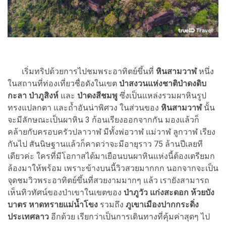
เริ่มทริปด้วยการไปชมพระอาทิตย์ขึ้นที่
หินสามวาฬ
หนึ่ง
ในสถานที่ท่องเที่ยวชื่อดังในเขต
ป่าสงวนแห่งชาติป่าดงดิบ
กะลา ป่าภูสิงห์
และ
ป่าดงสีชมพู
ซึ่งเป็นแหล่งรวมผาหินรูป
ทรงแปลกตา และถ้ำอันน่าพิศวง ในส่วนของ
หินสามวาฬ
นั้น
จะมีลักษณะเป็นผาหิน 3 ก้อนเรียงออกจากกัน มองแล้วก็
คล้ายกับครอบครัวปลาวาฬ มีทั้งพ่อวาฬ แม่วาฬ ลูกวาฬ เรียง
กันไป สันนิษฐานแล้วก็คาดว่าจะมีอายุราว 75 ล้านปีเลยที
เดียวค่ะ ใครที่มีโอกาสได้มาเยือนบนผาหินแห่งนี้ต้องเตรียมก
ล้องมาให้พร้อม เพราะข้างบนนี้วิวสวยมากกก นอกจากจะเป็น
จุดชมวิวพระอาทิตย์ขึ้นที่สวยงามมากๆ แล้ว เรายังสามารถ
เห็นทิวทัศน์ของป่าเขาในเขตของ
ป่าภูวัว แก่งสะดอก ห้วยบัง
บาตร หาดทรายแม่น้ำโขง
รวมถึง
ภูเขาเมืองปากกระดิ่ง
ประเทศลาว
อีกด้วย เรียกว่าเป็นการเดินทางที่คุ้มค่าสุดๆ ไป