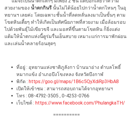
แม้จะเป็นน้ำตกเล็กๆ มีเพียง 2 ชั้น แต่บอกเลยว่าความ
สวยงามของ
น้ำตกกินรี
นั้นไม่ได้น้อยไปกว่าน้ำตกไหนๆ ในอุ
ทยานฯ เลยค่ะ โดยเฉพาะชั้นน้ำที่ลดหลั่นลงมาเป็นขั้นๆ ตาม
โขดหินเตี้ยๆ ทำให้เกิดเป็นทัศนียภาพที่สวยงาม เมื่อล้อมรอบ
ไปด้วยพันธุ์ไม้เขียวขจี และมอสที่ขึ้นตามโขดหิน ก็ยิ่งแต่ง
แต้มให้น้ำตกแห่งนี้ดูร่มรื่นเย็นสบาย เหมาะแก่การมาพักผ่อน
และเล่นน้ำคลายร้อนสุดๆ
ที่อยู่ : อุทยานแห่งชาติภูลังกา บ้านนาอ่าง ตำบลโพธิ์
หมากแข้ง อำเภอบึงโขงหลง จังหวัดบึงกาฬ
พิกัด :
https://goo.gl/maps/1B6c5QyXdiRp3HbA8
เปิดให้เข้าชม : สามารถสอบถามได้จากอุทยานฯ
โทร : 08-4792-3505 , 0-4253-0766
เว็บไซต์ :
https://www.facebook.com/PhulangkaTH/
==========