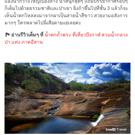
แอ่งน้ำกว้างใหญ่เบื้องล่าง น่าสนุกสุดๆ แถมบรรยากาศรอบๆ
ก็เต็มไปด้วยธรรมชาติและป่าเขา ยิ่งถ้าขึ้นไปที่ชั้น 3 แล้วก็จะ
เห็นน้ำตกไหลลงมาจากผาเป็นสายน้ำสีขาว สวยงามอลังการ
มากๆ ใครพลาดไปนี่เสียดายแย่เลยค่ะ
🏞 อ่านรีวิวเต็มๆ ที่
น้ำตกถ้ำพระ ที่เที่ยวบึงกาฬ สวนน้ำกลาง
ป่า แห่ง ภาคอีสาน