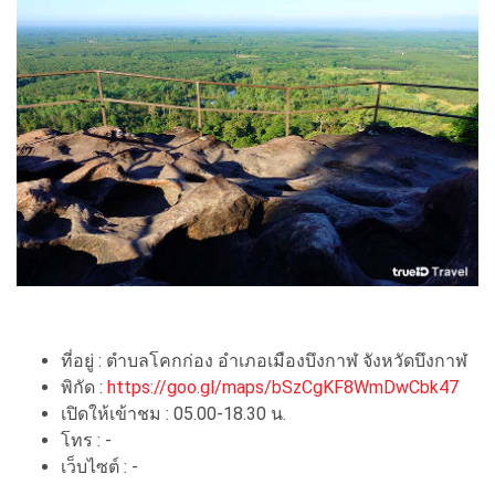
ที่อยู่ : ตำบลโคกก่อง อำเภอเมืองบึงกาฬ จังหวัดบึงกาฬ
พิกัด :
https://goo.gl/maps/bSzCgKF8WmDwCbk47
เปิดให้เข้าชม : 05.00-18.30 น.
โทร : -
เว็บไซต์ : -