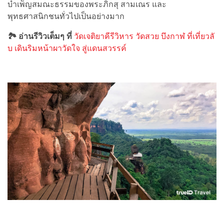
บำเพ็ญสมณะธรรมของพระภิกสุ สามเณร และ
พุทธศาสนิกชนทั่วไปเป็นอย่างมาก
🏞 อ่านรีวิวเต็มๆ ที่
วัดเจติยาคีรีวิหาร วัดสวย บึงกาฬ ที่เที่ยวลั
บ เดินริมหน้าผาวัดใจ สู่แดนสวรรค์