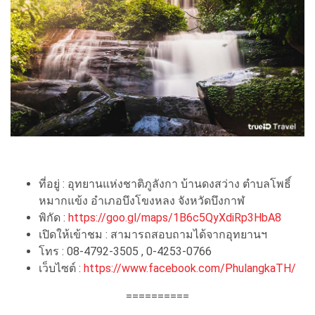
ที่อยู่ : อุทยานแห่งชาติภูลังกา บ้านดงสว่าง ตำบลโพธิ์
หมากแข้ง อำเภอบึงโขงหลง จังหวัดบึงกาฬ
พิกัด :
https://goo.gl/maps/1B6c5QyXdiRp3HbA8
เปิดให้เข้าชม : สามารถสอบถามได้จากอุทยานฯ
โทร : 08-4792-3505 , 0-4253-0766
เว็บไซต์ :
https://www.facebook.com/PhulangkaTH/
==========