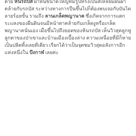
ด้วย
หินรถบัส
ผาหินขนาดใหญ่ที่มีรูปทรงเป็นสี่เหลี่ยมผืนผ้า
คล้ายกับรถบัส ระหว่างทางการปีนขึ้นไปก็ต้องพบเจอกับบันได
ลายร้อยขั้น รวมถึง
ลานเกล็ดพญานาค
ซึ่งเกิดจากการแตก
ระแหงของผืนดินจนมีหน้าตาคล้ายกับเกล็ดงูหรือเกล็ด
พญานาคนั่นเอง เมื่อขึ้นไปถึงยอดของหินรถบัส เห็นวิวสุดลูกหู
ลูกตาของป่าเขาและบ้านเมืองเบื้องล่าง ความเหนื่อยที่มีก็หาย
เป็นปลิดทิ้งเลยทีเดียว เรียกได้ว่าเป็นจุดชมวิวสุดอลังการอีก
แห่งหนึ่งใน
บึงกาฬ
เลยค่ะ