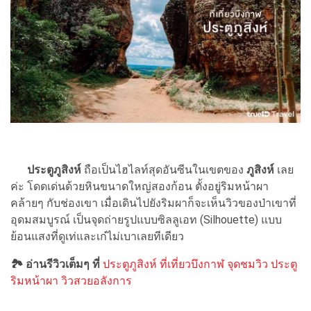
ประตูภูสิงห์
ถือเป็นไฮไลท์สุดอันซีนในเขตของ
ภูสิงห์
เลย
ค่ะ โดดเด่นด้วยหินขนาดใหญ่สองก้อน ตั้งอยู่ริมหน้าผา
คล้ายๆ กับช่องเขา เมื่อเดินไปยังริมผาก็จะเห็นวิวของป่าเขาที่
อุดมสมบูรณ์ เป็นจุดถ่ายรูปแบบซิลลูเอท (Silhouette) แบบ
ย้อนแสงที่ดูเท่และเก๋ไม่เบาเลยทีเดียว
🏞 อ่านรีวิวเต็มๆ ที่
ประตูภูสิงห์ ที่เที่ยวบึงกาฬ จุดชมวิว ประตู
ริมหน้าผา วิวสวยอลังการ