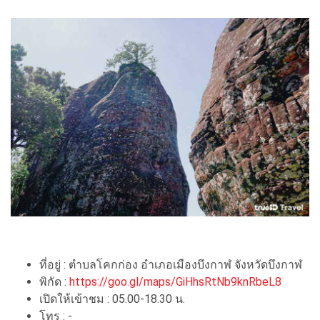
ที่อยู่ : ตำบลโคกก่อง อำเภอเมืองบึงกาฬ จังหวัดบึงกาฬ
พิกัด :
https://goo.gl/maps/GiHhsRtNb9knRbeL8
เปิดให้เข้าชม : 05.00-18.30 น.
โทร : -