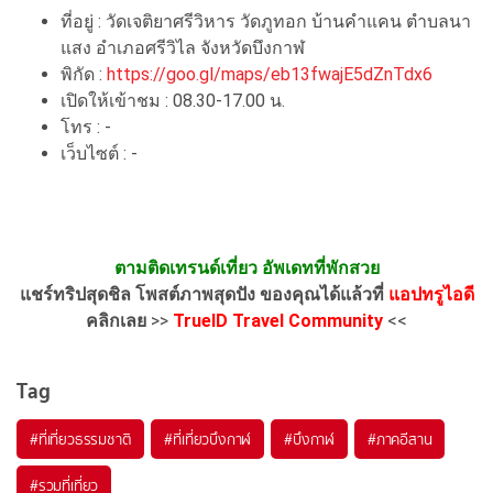
ที่อยู่ : วัดเจติยาศรีวิหาร วัดภูทอก บ้านคำแคน ตำบลนา
แสง อำเภอศรีวิไล จังหวัดบึงกาฬ
พิกัด :
https://goo.gl/maps/eb13fwajE5dZnTdx6
เปิดให้เข้าชม : 08.30-17.00 น.
โทร : -
เว็บไซต์ : -
ตามติดเทรนด์เที่ยว อัพเดทที่พักสวย
แชร์ทริปสุดชิล โพสต์ภาพสุดปัง ของคุณได้แล้วที่
แอปทรูไอดี
คลิกเลย
>>
TrueID Travel Community
<<
Tag
#ที่เที่ยวธรรมชาติ
#ที่เที่ยวบึงกาฬ
#บึงกาฬ
#ภาคอีสาน
#รวมที่เที่ยว