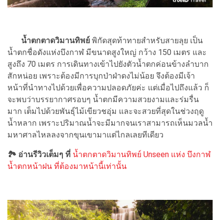
น้ำตกตาดวิมานทิพย์
พิกัดสุดท้าทายสำหรับสายลุย เป็น
น้ำตกชื่อดังแห่งบึงกาฬ มีขนาดสูงใหญ่ กว้าง 150 เมตร และ
สูงถึง 70 เมตร การเดินทางเข้าไปยังตัวน้ำตกค่อนข้างลำบาก
สักหน่อย เพราะต้องมีการบุกป่าฝ่าดงไม่น้อย จึงต้องมีเจ้า
หน้าที่นำทางไปด้วยเพื่อความปลอดภัยค่ะ แต่เมื่อไปถึงแล้ว ก็
จะพบว่าบรรยากาศรอบๆ น้ำตกมีความสวยงามและร่มรื่น
มาก เต็มไปด้วยพันธุ์ไม้เขียวชอุ่ม และจะสวยที่สุดในช่วงฤดู
น้ำหลาก เพราะปริมาณน้ำจะมีมากจนเราสามารถเห็นมวลน้ำ
มหาศาลไหลลงจากขุนเขามาแต่ไกลเลยทีเดียว
🏞 อ่านรีวิวเต็มๆ ที่
น้ำตกตาดวิมานทิพย์ Unseen แห่ง บึงกาฬ
น้ำตกหน้าฝน ที่ต้องมาหน้านี้เท่านั้น