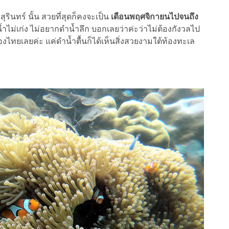
ทร์ นั้น สวยที่สุดก็คงจะเป็น
เดือนพฤศจิกายนไปจนถึง
้ำไม่เก่ง ไม่อยากดำน้ำลึก บอกเลยว่าค่ะว่าไม่ต้องกังวลไป
เมืองไทยเลยค่ะ แค่ดำน้ำตื้นก็ได้เห็นสิ่งสวยงามใต้ท้องทะเล