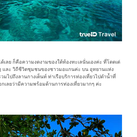
ได้เลย ก็คือความงดงามของใต้ท้องทะเลนั่นเองค่ะ ที่โดดเด่
งๆ และ วิถีชีวิตชุมชนของชาวมอแกนค่ะ บน อุทยานแห่ง
 รวมไปถึงลานกางเต็นท์ ท่าเรือบริการท่องเที่ยวไปดำน้ำที่
บอกเลยว่ามีความพร้อมด้านการท่องเที่ยวมากๆ ค่ะ