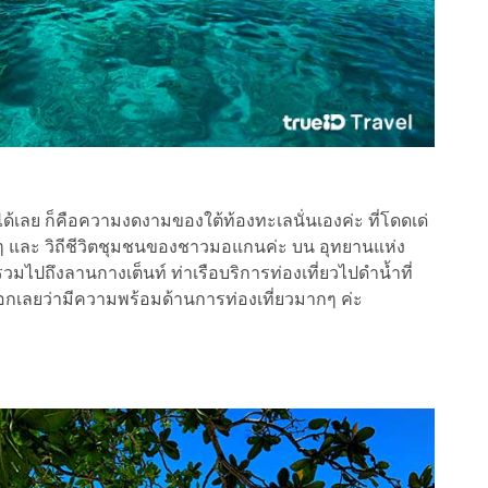
ได้เลย ก็คือความงดงามของใต้ท้องทะเลนั่นเองค่ะ ที่โดดเด่
งๆ และ วิถีชีวิตชุมชนของชาวมอแกนค่ะ บน อุทยานแห่ง
 รวมไปถึงลานกางเต็นท์ ท่าเรือบริการท่องเที่ยวไปดำน้ำที่
บอกเลยว่ามีความพร้อมด้านการท่องเที่ยวมากๆ ค่ะ