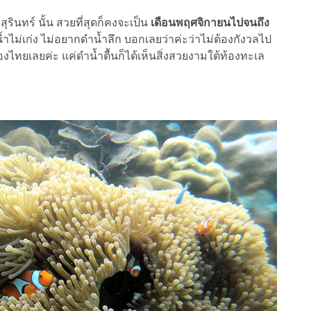
ทร์ นั้น สวยที่สุดก็คงจะเป็น
เดือนพฤศจิกายนไปจนถึง
้ำไม่เก่ง ไม่อยากดำน้ำลึก บอกเลยว่าค่ะว่าไม่ต้องกังวลไป
เมืองไทยเลยค่ะ แค่ดำน้ำตื้นก็ได้เห็นสิ่งสวยงามใต้ท้องทะเล