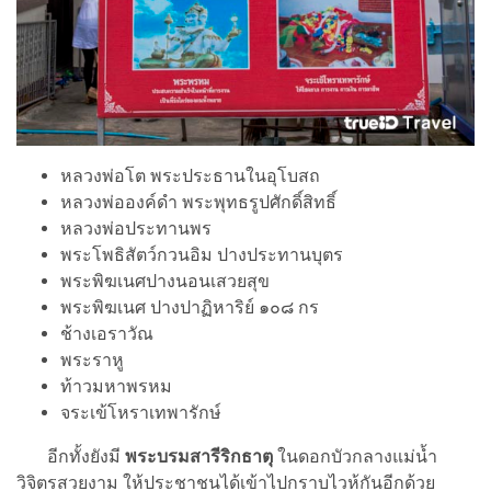
หลวงพ่อโต พระประธานในอุโบสถ
หลวงพ่อองค์ดำ พระพุทธรูปศักดิ์สิทธิ์
หลวงพ่อประทานพร
พระโพธิสัตว์กวนอิม ปางประทานบุตร
พระพิฆเนศปางนอนเสวยสุข
พระพิฆเนศ ปางปาฏิหาริย์ ๑๐๘ กร
ช้างเอราวัณ
พระราหู
ท้าวมหาพรหม
จระเข้โหราเทพารักษ์
อีกทั้งยังมี
พระบรมสารีริกธาตุ
ในดอกบัวกลางแม่น้ำ
วิจิตรสวยงาม ให้ประชาชนได้เข้าไปกราบไวห้กันอีกด้วย