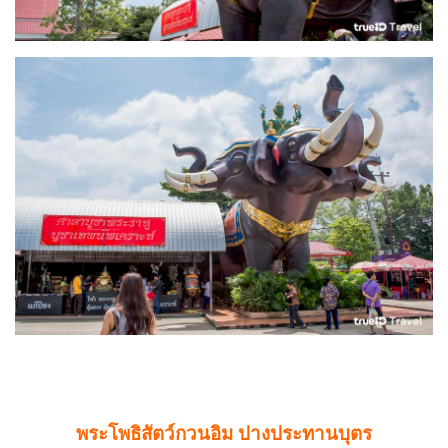
พระโพธิสัตว์กวนอิม ปางประทานบุตร