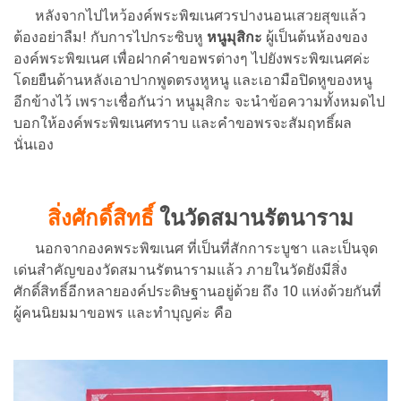
หลังจากไปไหว้องค์พระพิฆเนศวรปางนอนเสวยสุขแล้ว
ต้องอย่าลืม! กับการไปกระซิบหู
หนูมุสิกะ
ผู้เป็นต้นห้องของ
องค์พระพิฆเนศ เพื่อฝากคำขอพรต่างๆ ไปยังพระพิฆเนศค่ะ
โดยยืนด้านหลังเอาปากพูดตรงหูหนู และเอามือปิดหูของหนู
อีกข้างไว้ เพราะเชื่อกันว่า หนูมุสิกะ จะนำข้อความทั้งหมดไป
บอกให้องค์พระพิฆเนศทราบ และคำขอพรจะสัมฤทธิ์ผล
นั่นเอง
สิ่งศักดิ์สิทธิ์
ในวัดสมานรัตนาราม
นอกจากองคพระพิฆเนศ ที่เป็นที่สักการะบูชา และเป็นจุด
เด่นสำคัญของวัดสมานรัตนารามแล้ว ภายในวัดยังมีสิ่ง
ศักดิ์สิทธิ์อีกหลายองค์ประดิษฐานอยู่ด้วย ถึง 10 แห่งด้วยกันที่
ผู้คนนิยมมาขอพร และทำบุญค่ะ คือ