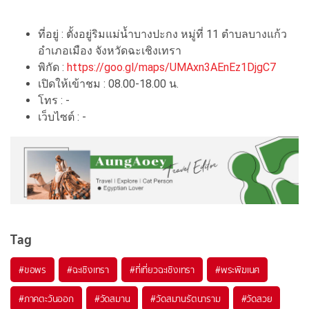
ที่อยู่ : ตั้งอยู่ริมแม่น้ำบางปะกง หมู่ที่ 11 ตำบลบางแก้ว
อำเภอเมือง จังหวัดฉะเชิงเทรา
พิกัด :
https://goo.gl/maps/UMAxn3AEnEz1DjgC7
เปิดให้เข้าชม : 08.00-18.00 น.
โทร : -
เว็บไซต์ : -
Tag
#ขอพร
#ฉะเชิงเทรา
#ที่เที่ยวฉะเชิงเทรา
#พระพิฆเนศ
#ภาคตะวันออก
#วัดสมาน
#วัดสมานรัตนาราม
#วัดสวย