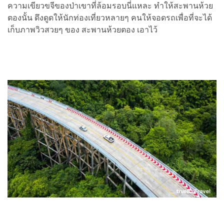
ความเขียวขจีของป่าเขาที่ล้อมรอบนี่แหละ ทำให้สะพานห้วย
ตองนั้น ดึงดูดให้นักท่องเที่ยวหลายๆ คนให้จอดรถเพื่อที่จะได้
เก็บภาพวิวสวยๆ ของ สะพานห้วยตอง เอาไว้