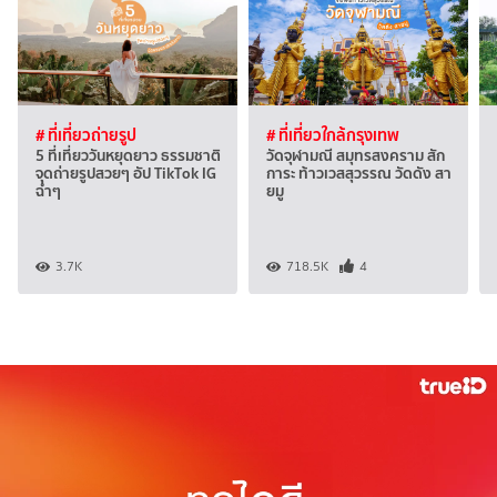
# ที่เที่ยวถ่ายรูป
# ที่เที่ยวใกล้กรุงเทพ
5 ที่เที่ยววันหยุดยาว ธรรมชาติ
วัดจุฬามณี สมุทรสงคราม สัก
จุดถ่ายรูปสวยๆ อัป TikTok IG
การะ ท้าวเวสสุวรรณ วัดดัง สา
ฉ่ำๆ
ยมู
3.7K
718.5K
4