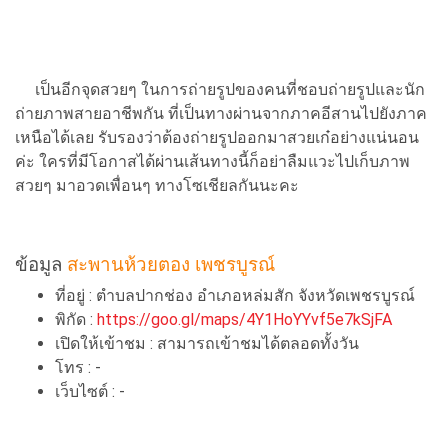
เป็นอีกจุดสวยๆ ในการถ่ายรูปของคนที่ชอบถ่ายรูปและนัก
ถ่ายภาพสายอาชีพกัน ที่เป็นทางผ่านจากภาคอีสานไปยังภาค
เหนือได้เลย รับรองว่าต้องถ่ายรูปออกมาสวยเก๋อย่างแน่นอน
ค่ะ ใครที่มีโอกาสได้ผ่านเส้นทางนี้ก็อย่าลืมแวะไปเก็บภาพ
สวยๆ มาอวดเพื่อนๆ ทางโซเชียลกันนะคะ
ข้อมูล
สะพานห้วยตอง เพชรบูรณ์
ที่อยู่ : ตำบลปากช่อง อำเภอหล่มสัก จังหวัดเพชรบูรณ์
พิกัด :
https://goo.gl/maps/4Y1HoYYvf5e7kSjFA
เปิดให้เข้าชม : สามารถเข้าชมได้ตลอดทั้งวัน
โทร : -
เว็บไซต์ : -