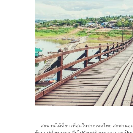
สะพานไม้ที่ยาวที่สุดในประเทศไทย สะพานอุตต
ข้ามแม่น้ำซองกาเลียไปยังหมู่บ้านมอญ และเป็นเ