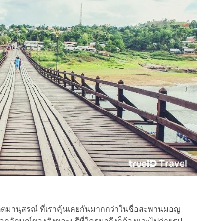
มานุสรณ์ ที่เราคุ้นเคยกันมากกว่าในชื่อสะพานมอญ
อกลักษณ์ของสังขละบุรีที่ใครมาถึงก็ต้องแวะไปถ่ายรูป