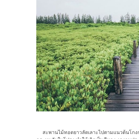
สะพานไม้ทอดยาวลัดเลาะไปตามแนวต้นโกงกาง โ