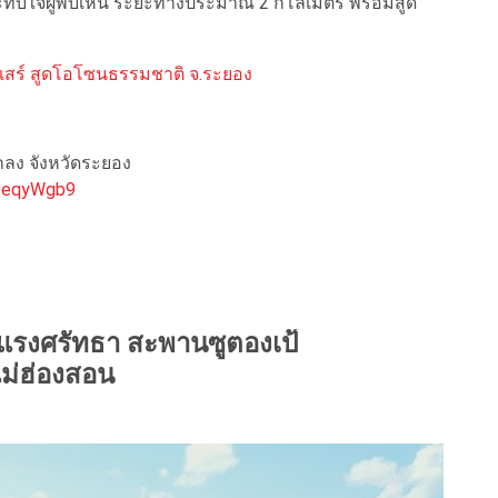
ทับใจผู้พบเห็น ระยะทางประมาณ 2 กิโลเมตร พร้อมสูด
แสร์ สูดโอโซนธรรมชาติ จ.ระยอง
แกลง จังหวัดระยอง
9eqyWgb9
งแรงศรัทธา สะพานซูตองเป้
ม่ฮ่องสอน