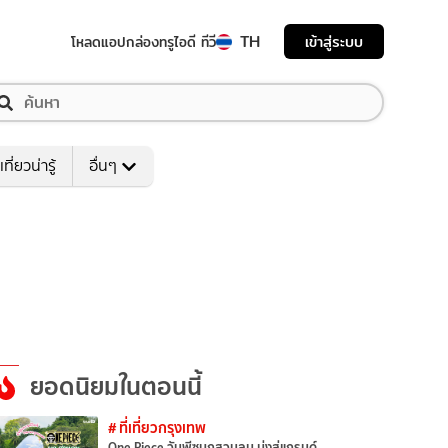
TH
เข้าสู่ระบบ
โหลดแอป
กล่องทรูไอดี ทีวี
เที่ยวน่ารู้
อื่นๆ
ยอดนิยมในตอนนี้
# ที่เที่ยวกรุงเทพ
One Piece วันพีซบุกสวนลุม มุ่งสู่แกรนด์