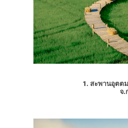
1. สะพานอุตต
จ.