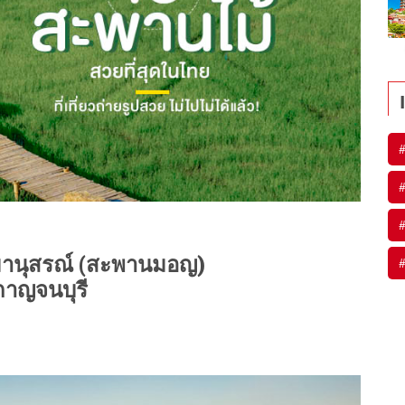
#
#
#
มานุสรณ์ (สะพานมอญ)
#
กาญจนบุรี